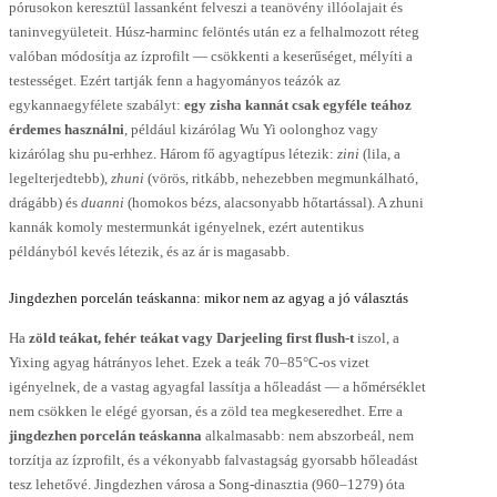
pórusokon keresztül lassanként felveszi a teanövény illóolajait és
taninvegyületeit. Húsz-harminc felöntés után ez a felhalmozott réteg
valóban módosítja az ízprofilt — csökkenti a keserűséget, mélyíti a
testességet. Ezért tartják fenn a hagyományos teázók az
egykannaegyfélete szabályt:
egy zisha kannát csak egyféle teához
érdemes használni
, például kizárólag Wu Yi oolonghoz vagy
kizárólag shu pu-erhhez. Három fő agyagtípus létezik:
zini
(lila, a
legelterjedtebb),
zhuni
(vörös, ritkább, nehezebben megmunkálható,
drágább) és
duanni
(homokos bézs, alacsonyabb hőtartással). A zhuni
kannák komoly mestermunkát igényelnek, ezért autentikus
példányból kevés létezik, és az ár is magasabb.
Jingdezhen porcelán teáskanna: mikor nem az agyag a jó választás
Ha
zöld teákat, fehér teákat vagy Darjeeling first flush-t
iszol, a
Yixing agyag hátrányos lehet. Ezek a teák 70–85°C-os vizet
igényelnek, de a vastag agyagfal lassítja a hőleadást — a hőmérséklet
nem csökken le elégé gyorsan, és a zöld tea megkeseredhet. Erre a
jingdezhen porcelán teáskanna
alkalmasabb: nem abszorbeál, nem
torzítja az ízprofilt, és a vékonyabb falvastagság gyorsabb hőleadást
tesz lehetővé. Jingdezhen városa a Song-dinasztia (960–1279) óta