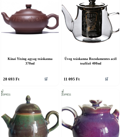
Kínai Yixing agyag teáskanna
Üveg teáskanna Rozsdamentes acél
370ml
teafőző 400ml
28 693
Ft
11 095
Ft
🛒
🛒