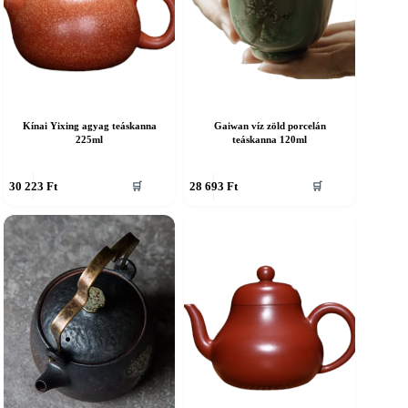
Kínai Yixing agyag teáskanna
Gaiwan víz zöld porcelán
225ml
teáskanna 120ml
30 223
Ft
28 693
Ft
🛒
🛒