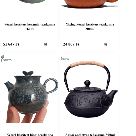
kézzel készített kerámia teáskanna
Yixing kézzel készített teáskanna
160ml
200ml
51 647
Ft
24 867
Ft
🛒
🛒
Kézzel készített kínai teáskanna
Ázsiai öntöttvas teáskanna 800ml