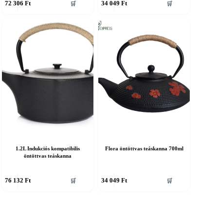
72 306
Ft
34 049
Ft
🛒
🛒
1.2L Indukciós kompatibilis
Flora öntöttvas teáskanna 700ml
öntöttvas teáskanna
76 132
Ft
34 049
Ft
🛒
🛒