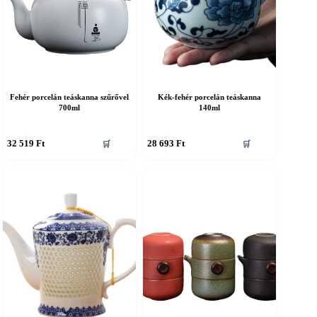
Fehér porcelán teáskanna szűrővel
Kék-fehér porcelán teáskanna
700ml
140ml
32 519
Ft
28 693
Ft
🛒
🛒