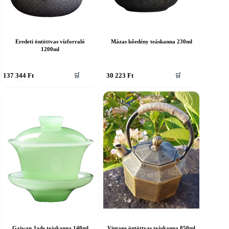
Eredeti öntöttvas vízforraló
Mázas kőedény teáskanna 230ml
1200ml
137 344
Ft
30 223
Ft
🛒
🛒
Gaiwan Jade teáskanna 140ml
Vintage öntöttvas teáskanna 850ml