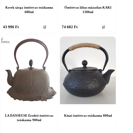
Kerek sárga öntöttvas teáskanna
Öntöttvas lábas mázatlan KAKI
680ml
1300ml
43 996
Ft
74 602
Ft
🛒
🛒
LA DANSEUSE Eredeti öntöttvas
Kínai öntöttvas teáskanna 800ml
teáskanna 900ml