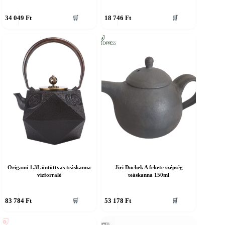
34 049
Ft
18 746
Ft
🛒
🛒
Origami 1.3L öntöttvas teáskanna
Jiri Duchek A fekete szépség
vízforraló
teáskanna 150ml
83 784
Ft
53 178
Ft
🛒
🛒