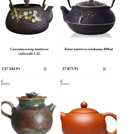
Cseresznyevirág öntöttvas
Kínai öntöttvas teáskanna 800ml
vízforraló 1.1L
137 344
Ft
37 875
Ft
🛒
🛒