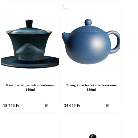
Kínai festett porcelán teáskanna
Yixing kínai terrakotta teáskanna
140ml
180ml
18 746
Ft
34 049
Ft
🛒
🛒