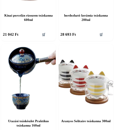
Kínai porcelán rizsszem teáskanna
hordozható kerámia teáskanna
600ml
200ml
21 042
Ft
28 693
Ft
🛒
🛒
Utazási teáskészlet Praktikus
Aranyos Solitaire teáskanna 300ml
teáskanna 160ml