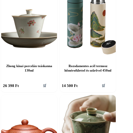
Zhong kínai porcelán teáskanna
Rozsdamentes acél termosz
130ml
hőmérséklettel és szűrővel 450ml
26 398
Ft
14 500
Ft
🛒
🛒