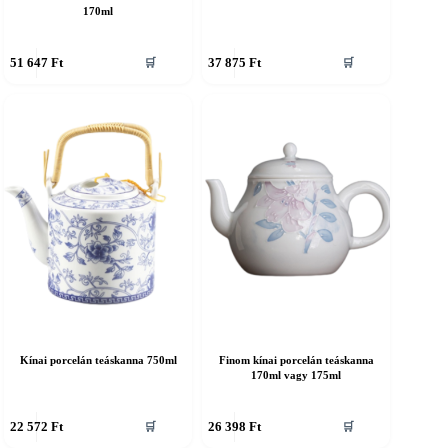
170ml
51 647
Ft
37 875
Ft
🛒
🛒
Kínai porcelán teáskanna 750ml
Finom kínai porcelán teáskanna
170ml vagy 175ml
22 572
Ft
26 398
Ft
🛒
🛒