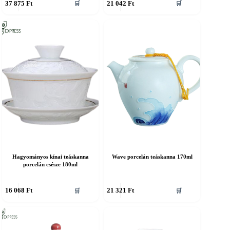
37 875
Ft
21 042
Ft
🛒
🛒
Hagyományos kínai teáskanna
Wave porcelán teáskanna 170ml
porcelán csésze 180ml
16 068
Ft
21 321
Ft
🛒
🛒