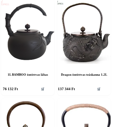
1L BAMBOO öntöttvas lábas
Dragon öntöttvas teáskanna 1.2L
76 132
Ft
137 344
Ft
🛒
🛒