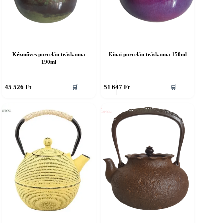
Kézműves porcelán teáskanna
Kínai porcelán teáskanna 150ml
190ml
45 526
Ft
51 647
Ft
🛒
🛒