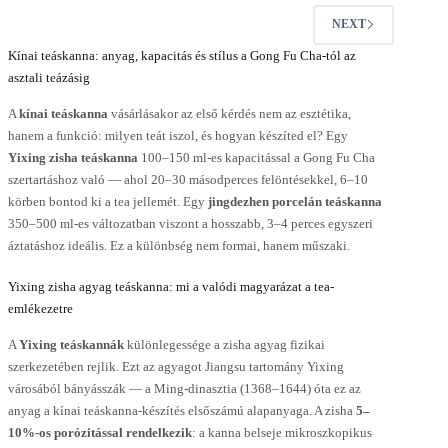
NEXT
Kínai teáskanna: anyag, kapacitás és stílus a Gong Fu Cha-tól az
asztali teázásig
A
kínai teáskanna
vásárlásakor az első kérdés nem az esztétika,
hanem a funkció: milyen teát iszol, és hogyan készíted el? Egy
Yixing zisha teáskanna
100–150 ml-es kapacitással a Gong Fu Cha
szertartáshoz való — ahol 20–30 másodperces felöntésekkel, 6–10
körben bontod ki a tea jellemét. Egy
jingdezhen porcelán teáskanna
350–500 ml-es változatban viszont a hosszabb, 3–4 perces egyszeri
áztatáshoz ideális. Ez a különbség nem formai, hanem műszaki.
Yixing zisha agyag teáskanna: mi a valódi magyarázat a tea-
emlékezetre
A
Yixing teáskannák
különlegessége a zisha agyag fizikai
szerkezetében rejlik. Ezt az agyagot Jiangsu tartomány Yixing
városából bányásszák — a Ming-dinasztia (1368–1644) óta ez az
anyag a kínai teáskanna-készítés elsőszámú alapanyaga. A zisha
5–
10%-os porózitással rendelkezik
: a kanna belseje mikroszkopikus