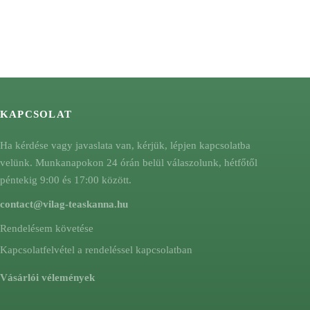
KAPCSOLAT
Ha kérdése vagy javaslata van, kérjük, lépjen kapcsolatba
velünk. Munkanapokon 24 órán belül válaszolunk, hétfőtől
péntekig 9:00 és 17:00 között.
contact@vilag-teaskanna.hu
Rendelésem követése
Kapcsolatfelvétel a rendeléssel kapcsolatban
Vásárlói vélemények