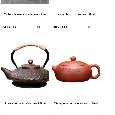
Vintage kerámia teáskanna 240ml
Yixing körte teáskanna 190ml
34 049
Ft
30 223
Ft
🛒
🛒
Plate öntöttvas teáskanna 800ml
Yixing terrakotta teáskanna 120ml