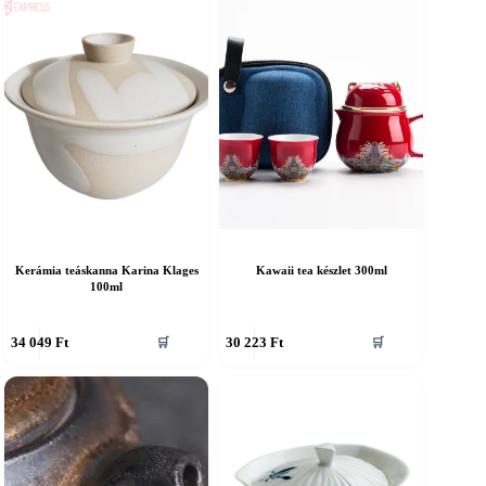
Kerámia teáskanna Karina Klages
Kawaii tea készlet 300ml
100ml
34 049
Ft
30 223
Ft
🛒
🛒