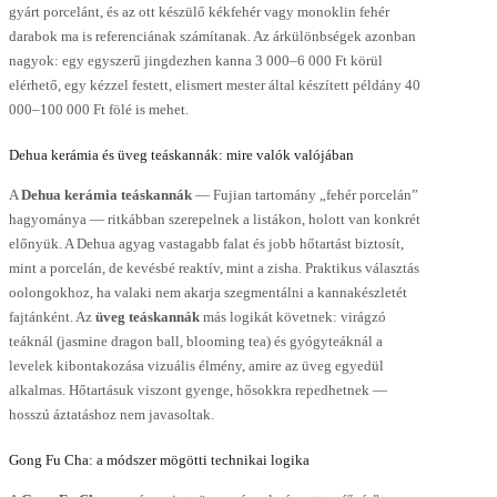
gyárt porcelánt, és az ott készülő kékfehér vagy monoklin fehér
darabok ma is referenciának számítanak. Az árkülönbségek azonban
nagyok: egy egyszerű jingdezhen kanna 3 000–6 000 Ft körül
elérhető, egy kézzel festett, elismert mester által készített példány 40
000–100 000 Ft fölé is mehet.
Dehua kerámia és üveg teáskannák: mire valók valójában
A
Dehua kerámia teáskannák
— Fujian tartomány „fehér porcelán”
hagyománya — ritkábban szerepelnek a listákon, holott van konkrét
előnyük. A Dehua agyag vastagabb falat és jobb hőtartást biztosít,
mint a porcelán, de kevésbé reaktív, mint a zisha. Praktikus választás
oolongokhoz, ha valaki nem akarja szegmentálni a kannakészletét
fajtánként. Az
üveg teáskannák
más logikát követnek: virágzó
teáknál (jasmine dragon ball, blooming tea) és gyógyteáknál a
levelek kibontakozása vizuális élmény, amire az üveg egyedül
alkalmas. Hőtartásuk viszont gyenge, hősokkra repedhetnek —
hosszú áztatáshoz nem javasoltak.
Gong Fu Cha: a módszer mögötti technikai logika