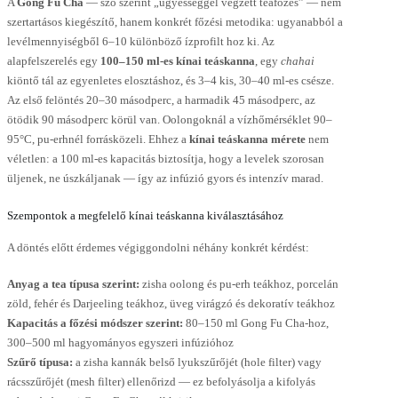
A
Gong Fu Cha
— szó szerint „ügyességgel végzett teafőzés” — nem
szertartásos kiegészítő, hanem konkrét főzési metodika: ugyanabból a
levélmennyiségből 6–10 különböző ízprofilt hoz ki. Az
alapfelszerelés egy
100–150 ml-es kínai teáskanna
, egy
chahai
kiöntő tál az egyenletes elosztáshoz, és 3–4 kis, 30–40 ml-es csésze.
Az első felöntés 20–30 másodperc, a harmadik 45 másodperc, az
ötödik 90 másodperc körül van. Oolongoknál a vízhőmérséklet 90–
95°C, pu-erhnél forrásközeli. Ehhez a
kínai teáskanna mérete
nem
véletlen: a 100 ml-es kapacitás biztosítja, hogy a levelek szorosan
üljenek, ne úszkáljanak — így az infúzió gyors és intenzív marad.
Szempontok a megfelelő kínai teáskanna kiválasztásához
A döntés előtt érdemes végiggondolni néhány konkrét kérdést:
Anyag a tea típusa szerint:
zisha oolong és pu-erh teákhoz, porcelán
zöld, fehér és Darjeeling teákhoz, üveg virágzó és dekoratív teákhoz
Kapacitás a főzési módszer szerint:
80–150 ml Gong Fu Cha-hoz,
300–500 ml hagyományos egyszeri infúzióhoz
Szűrő típusa:
a zisha kannák belső lyukszűrőjét (hole filter) vagy
rácsszűrőjét (mesh filter) ellenőrizd — ez befolyásolja a kifolyás