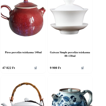
Piros porcelán teáskanna 140ml
Gaiwan Simple porcelán teáskanna
80-130ml
47 822
Ft
9 900
Ft
🛒
🛒