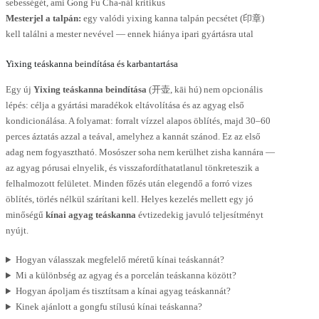
sebességét, ami Gong Fu Cha-nál kritikus
Mesterjel a talpán:
egy valódi yixing kanna talpán pecsétet (印章)
kell találni a mester nevével — ennek hiánya ipari gyártásra utal
Yixing teáskanna beindítása és karbantartása
Egy új
Yixing teáskanna beindítása
(开壶, kāi hú) nem opcionális
lépés: célja a gyártási maradékok eltávolítása és az agyag első
kondicionálása. A folyamat: forralt vízzel alapos öblítés, majd 30–60
perces áztatás azzal a teával, amelyhez a kannát szánod. Ez az első
adag nem fogyasztható. Mosószer soha nem kerülhet zisha kannára —
az agyag pórusai elnyelik, és visszafordíthatatlanul tönkreteszik a
felhalmozott felületet. Minden főzés után elegendő a forró vizes
öblítés, törlés nélkül szárítani kell. Helyes kezelés mellett egy jó
minőségű
kínai agyag teáskanna
évtizedekig javuló teljesítményt
nyújt.
Hogyan válasszak megfelelő méretű kínai teáskannát?
Mi a különbség az agyag és a porcelán teáskanna között?
Hogyan ápoljam és tisztítsam a kínai agyag teáskannát?
Kinek ajánlott a gongfu stílusú kínai teáskanna?