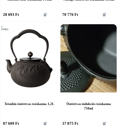
28 693
Ft
70 776
Ft
🛒
🛒
Tetsubin öntöttvas teáskanna 1,2L
Öntöttvas indukciós teáskanna
750ml
87 609
Ft
37 875
Ft
🛒
🛒