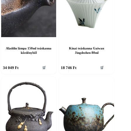
Aladdin lámpa 150ml teáskanna
Kínai teáskanna Gaiwan
kőedényből
Jingdezhen 80ml
34 049
Ft
18 746
Ft
🛒
🛒