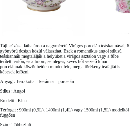
Táji teázás a láthatáron a nagyméretű
Virágos porcelán teáskannával
, 6
gyönyörű design közül választhat. Ezek a romantikus angol stílusú
teáskannák megtalálják a helyüket a virágos asztalon vagy a fűbe
terített terítőn, és a finom, semleges, kevés hőt vezető kínai
porcelánnak köszönhetően mindenféle, még a törékeny teafajtát is
képesek lefőzni.
Anyag : Terrakotta – kerámia – porcelán
Stílus : Angol
Eredetű : Kína
Térfogat : 900ml (0,9L), 1400ml (1,4L) vagy 1500ml (1,5L) modelltől
függően
Szín : Többszínű