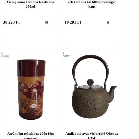
Yixing kínai kerámia teáskanna
kék kerámia tál 600ml berlinger
230ml
haus
30 223
Ft
10 291
Ft
🛒
🛒
Japán fém teásdoboz 200g fém
Antik öntöttvas vízforraló Oiseaux
szűrővel
1,35L