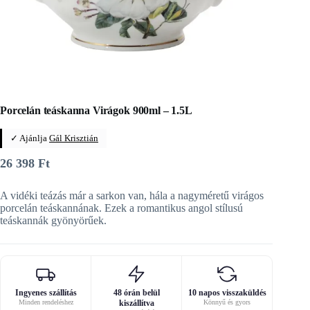
Porcelán teáskanna Virágok 900ml – 1.5L
✓ Ajánlja
Gál Krisztián
26 398
Ft
A vidéki teázás már a sarkon van, hála a nagyméretű virágos
porcelán teáskannának. Ezek a romantikus angol stílusú
teáskannák gyönyörűek.
Ingyenes szállítás
48 órán belül
10 napos visszaküldés
Minden rendeléshez
kiszállítva
Könnyű és gyors