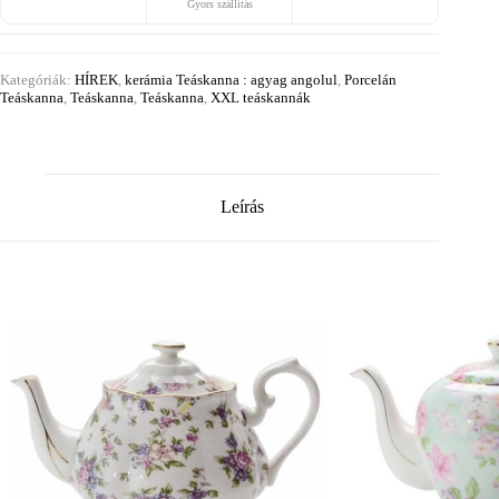
Gyors szállítás
Kategóriák:
HÍREK
,
kerámia Teáskanna : agyag angolul
,
Porcelán
Teáskanna
,
Teáskanna
,
Teáskanna
,
XXL teáskannák
Leírás