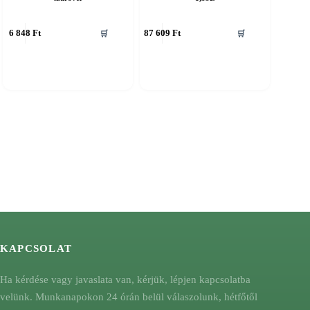
6 848
Ft
87 609
Ft
🛒
🛒
KAPCSOLAT
Ha kérdése vagy javaslata van, kérjük, lépjen kapcsolatba
velünk. Munkanapokon 24 órán belül válaszolunk, hétfőtől