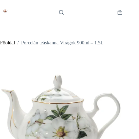
Skip
to
content
Shopping
cart
Főoldal
/
Porcelán teáskanna Virágok 900ml – 1.5L