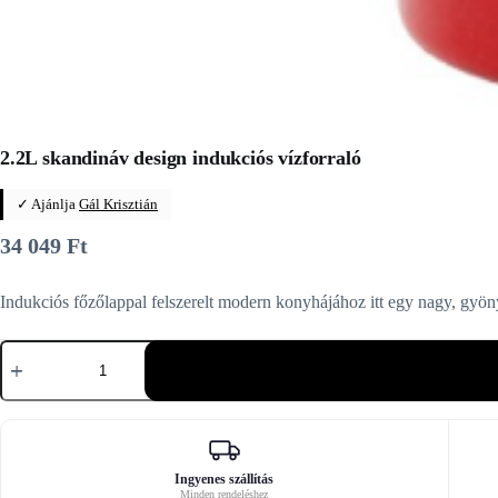
2.2L skandináv design indukciós vízforraló
✓ Ajánlja
Gál Krisztián
34 049
Ft
Indukciós főzőlappal felszerelt modern konyhájához itt egy nagy, gyön
2.2L
skandináv
design
indukciós
vízforraló
mennyiség
Ingyenes szállítás
Minden rendeléshez