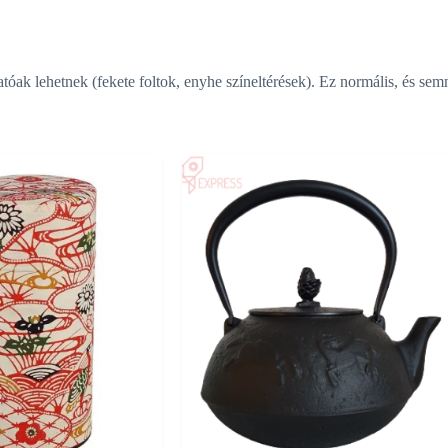
atóak lehetnek (fekete foltok, enyhe színeltérések). Ez normális, és s