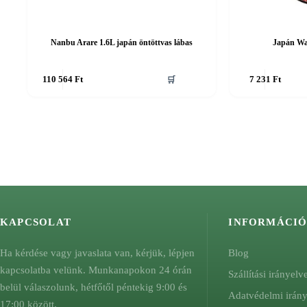
Nanbu Arare 1.6L japán öntöttvas lábas
Japán Wa
110 564
Ft
🛒
7 231
Ft
KAPCSOLAT
INFORMÁCI
Ha kérdése vagy javaslata van, kérjük, lépjen
Blog
kapcsolatba velünk. Munkanapokon 24 órán
Szállítási irányelv
belül válaszolunk, hétfőtől péntekig 9:00 és
Adatvédelmi irán
17:00 között.