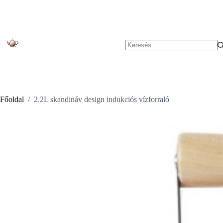
Skip
to
content
No
results
Főoldal
/
2.2L skandináv design indukciós vízforraló