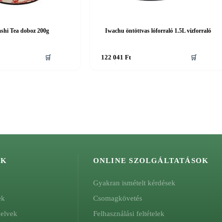
shi Tea doboz 200g
Iwachu öntöttvas lóforraló 1.5L vízforraló
🛒
122 041
Ft
🛒
ÓK
ONLINE SZOLGÁLTATÁSOK
Gyakran ismételt kérdések
ek
Csomagkövetés
yelvek
Felhasználási feltételek