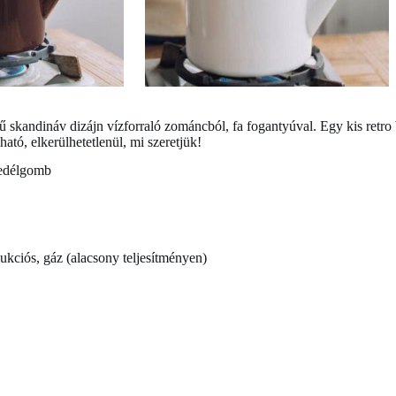
rű
skandináv dizájn vízforraló
zománcból, fa fogantyúval. Egy kis retro b
ató, elkerülhetetlenül, mi szeretjük!
fedélgomb
ukciós, gáz (alacsony teljesítményen)