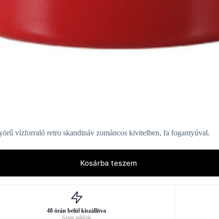
yörű vízforraló retro skandináv zománcos kivitelben, fa fogantyúval.
Kosárba teszem
48 órán belül kiszállítva
Gyors szállítás