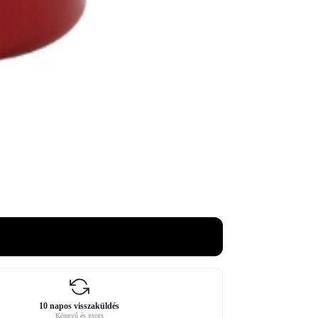
10 napos visszaküldés
Könnyű és gyors