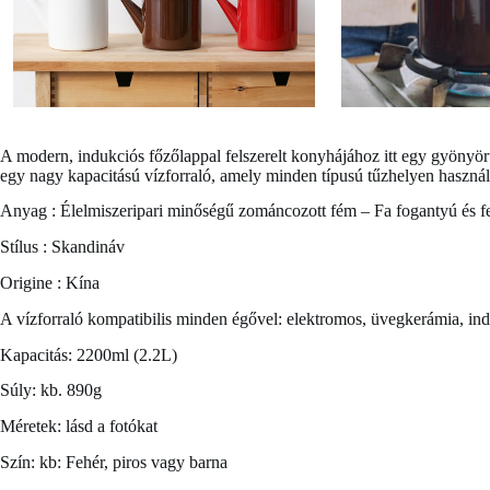
A modern, indukciós főzőlappal felszerelt konyhájához itt egy gyönyö
egy nagy kapacitású vízforraló, amely minden típusú tűzhelyen használh
Anyag : Élelmiszeripari minőségű zománcozott fém – Fa fogantyú és 
Stílus : Skandináv
Origine : Kína
A vízforraló kompatibilis minden égővel: elektromos, üvegkerámia, ind
Kapacitás: 2200ml (2.2L)
Súly: kb. 890g
Méretek: lásd a fotókat
Szín: kb: Fehér, piros vagy barna