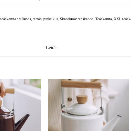
eáskanna : stílusos, tartós, praktikus
,
Skandináv teáskanna
,
Teáskanna
,
XXL teásk
Leírás