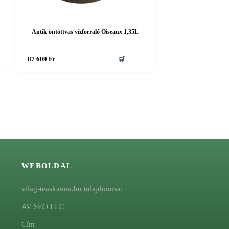
Antik öntöttvas vízforraló Oiseaux 1,35L
87 609
Ft
🛒
WEBOLDAL
vilag-teaskanna.hu tulajdonosa:
AV SEO LLC
Cím: