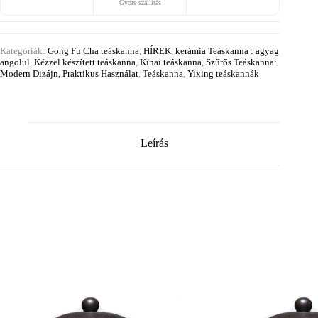
Gyors szállítás
Kategóriák:
Gong Fu Cha teáskanna
,
HÍREK
,
kerámia Teáskanna : agyag
angolul
,
Kézzel készített teáskanna
,
Kínai teáskanna
,
Szűrős Teáskanna:
Modern Dizájn, Praktikus Használat
,
Teáskanna
,
Yixing teáskannák
Leírás