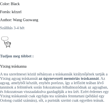
Color: Black
Forrás: kézzel
Author: Wang Guowang
Szállítás 3-4 hét
Tudjon meg többet :
Yixing teáskanna
A tea szerelmesei közül néhányan a teáskannák királynőjének tartják a
Yixing agyag teáskannát
az úgynevezett memóriás teáskannát
. Az
agyag, amelyből készült, enyhén porózus, így a lefőzött teában lévő
tanninok a felöntések során fokozatosan felhalmozódnak az agyagban,
és fokozatosan visszaalakulva gazdagítják a tea ízét. Ezért érdemes egy
Yixing teáskannát csak egyfajta tea számára fenntartani (például egy
Oolong család számára), sőt, a puristák szerint csak egyetlen teának.