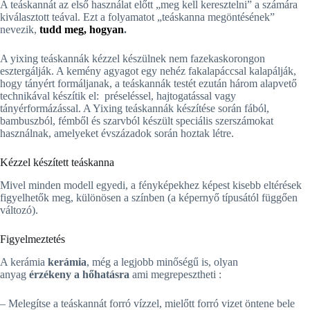
A teáskannát az első használat előtt „meg kell keresztelni” a számára
kiválasztott teával. Ezt a folyamatot „teáskanna megöntésének”
nevezik,
tudd meg, hogyan
.
A yixing teáskannák kézzel készülnek nem fazekaskorongon
esztergálják. A kemény agyagot egy nehéz fakalapáccsal kalapálják,
hogy tányért formáljanak, a teáskannák testét ezután három alapvető
technikával készítik el: préseléssel, hajtogatással vagy
tányérformázással. A Yixing teáskannák készítése során fából,
bambuszból, fémből és szarvból készült speciális szerszámokat
használnak, amelyeket évszázadok során hoztak létre.
Kézzel készített teáskanna
Mivel minden modell egyedi, a fényképekhez képest kisebb eltérések
figyelhetők meg, különösen a színben (a képernyő típusától függően
változó).
Figyelmeztetés
A kerámia
kerámia
, még a legjobb minőségű is, olyan
anyag
érzékeny a hőhatásra
ami megrepesztheti :
– Melegítse a teáskannát forró vízzel, mielőtt forró vizet öntene bele