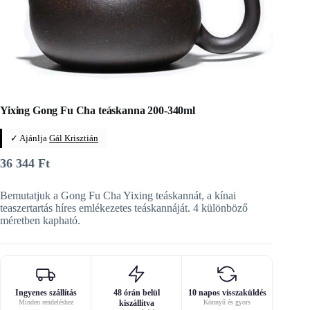
Yixing Gong Fu Cha teáskanna 200-340ml
✓ Ajánlja
Gál Krisztián
36 344
Ft
Bemutatjuk a Gong Fu Cha Yixing teáskannát, a kínai
teaszertartás híres emlékezetes teáskannáját. 4 különböző
méretben kapható.
Ingyenes szállítás
48 órán belül
10 napos visszaküldés
Minden rendeléshez
kiszállítva
Könnyű és gyors