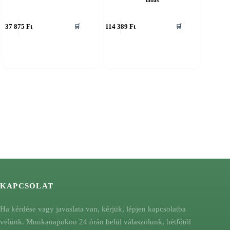
lábas
37 875
Ft
114 389
Ft
🛒
🛒
KAPCSOLAT
Ha kérdése vagy javaslata van, kérjük, lépjen kapcsolatba
velünk. Munkanapokon 24 órán belül válaszolunk, hétfőtől