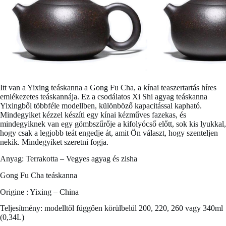
Itt van a
Yixing teáskanna a Gong Fu Cha
, a kínai teaszertartás híres
emlékezetes teáskannája. Ez a csodálatos Xi Shi agyag teáskanna
Yixingből többféle modellben, különböző kapacitással kapható.
Mindegyiket kézzel készíti egy kínai kézműves fazekas, és
mindegyiknek van egy gömbszűrője a kifolyócső előtt, sok kis lyukkal,
hogy csak a legjobb teát engedje át, amit Ön választ, hogy szenteljen
nekik. Mindegyiket szeretni fogja.
Anyag: Terrakotta – Vegyes agyag és zisha
Gong Fu Cha teáskanna
Origine : Yixing – China
Teljesítmény: modelltől függően körülbelül 200, 220, 260 vagy 340ml
(0,34L)