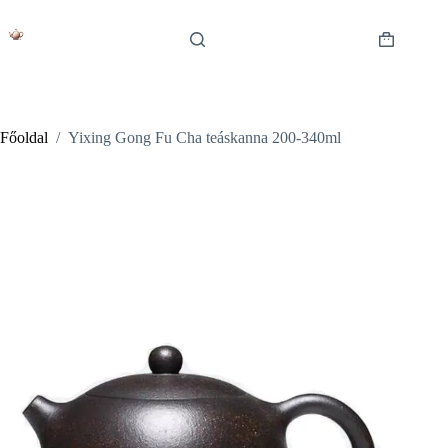
Skip
to
content
Shopping
cart
Főoldal
/
Yixing Gong Fu Cha teáskanna 200-340ml