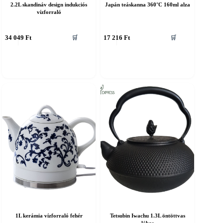
2.2L skandináv design indukciós
Japán teáskanna 360°C 160ml alza
vízforraló
34 049
Ft
17 216
Ft
🛒
🛒
1L kerámia vízforraló fehér
Tetsubin Iwachu 1.3L öntöttvas