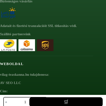
Biztonságos vásárlás
Adatait és fizetési tranzakcióit SSL titkosítás védi.
Szállító partnereink
WEBOLDAL
vilag-teaskanna.hu tulajdonosa:
AV SEO LLC
Cím:
Yixing
1111B S Governors Ave STE 40127
agyag
Dover, DE 19904