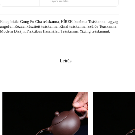
Gyors szállítás
Kategóriák:
Gong Fu Cha teáskanna
,
HÍREK
,
kerámia Teáskanna : agyag
angolul
,
Kézzel készített teáskanna
,
Kínai teáskanna
,
Szűrős Teáskanna:
Modern Dizájn, Praktikus Használat
,
Teáskanna
,
Yixing teáskannák
Leírás