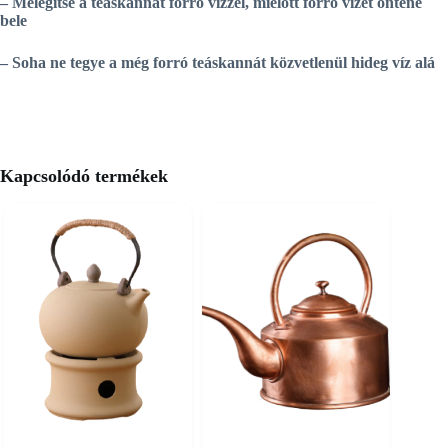
– Melegítse a teáskannát forró vízzel, mielőtt forró vizet öntene
bele
– Soha ne tegye a még forró teáskannát közvetlenül hideg víz alá
Kapcsolódó termékek