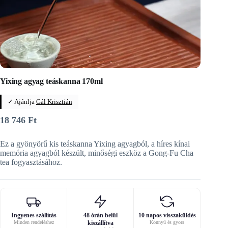
Yixing agyag teáskanna 170ml
✓ Ajánlja
Gál Krisztián
18 746
Ft
Ez a gyönyörű kis teáskanna Yixing agyagból, a híres kínai
memória agyagból készült, minőségi eszköz a Gong-Fu Cha
tea fogyasztásához.
Ingyenes szállítás
48 órán belül
10 napos visszaküldés
Minden rendeléshez
kiszállítva
Könnyű és gyors