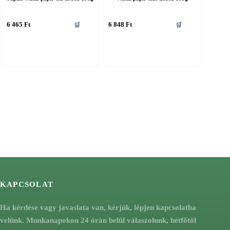
6 465
Ft
6 848
Ft
🛒
🛒
KAPCSOLAT
Ha kérdése vagy javaslata van, kérjük, lépjen kapcsolatba
velünk. Munkanapokon 24 órán belül válaszolunk, hétfőtől