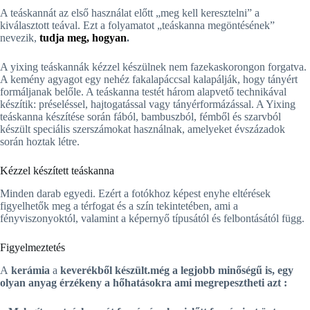
A teáskannát az első használat előtt „meg kell keresztelni” a
kiválasztott teával. Ezt a folyamatot „teáskanna megöntésének”
nevezik,
tudja meg, hogyan
.
A yixing teáskannák kézzel készülnek nem fazekaskorongon forgatva.
A kemény agyagot egy nehéz fakalapáccsal kalapálják, hogy tányért
formáljanak belőle. A teáskanna testét három alapvető technikával
készítik: préseléssel, hajtogatással vagy tányérformázással. A Yixing
teáskanna készítése során fából, bambuszból, fémből és szarvból
készült speciális szerszámokat használnak, amelyeket évszázadok
során hoztak létre.
Kézzel készített teáskanna
Minden darab egyedi. Ezért a fotókhoz képest enyhe eltérések
figyelhetők meg a térfogat és a szín tekintetében, ami a
fényviszonyoktól, valamint a képernyő típusától és felbontásától függ.
Figyelmeztetés
A
kerámia
a
keverékből készült.még a legjobb minőségű is, egy
olyan anyag
érzékeny a hőhatásokra
ami megrepesztheti azt :