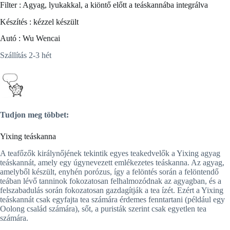
Filter : Agyag, lyukakkal, a kiöntő előtt a teáskannába integrálva
Készítés : kézzel készült
Autó : Wu Wencai
Szállítás 2-3 hét
Tudjon meg többet:
Yixing teáskanna
A teafőzők királynőjének tekintik egyes teakedvelők a Yixing agyag
teáskannát, amely egy úgynevezett emlékezetes teáskanna. Az agyag,
amelyből készült, enyhén porózus, így a felöntés során a felöntendő
teában lévő tanninok fokozatosan felhalmozódnak az agyagban, és a
felszabadulás során fokozatosan gazdagítják a tea ízét. Ezért a Yixing
teáskannát csak egyfajta tea számára érdemes fenntartani (például egy
Oolong család számára), sőt, a puristák szerint csak egyetlen tea
számára.