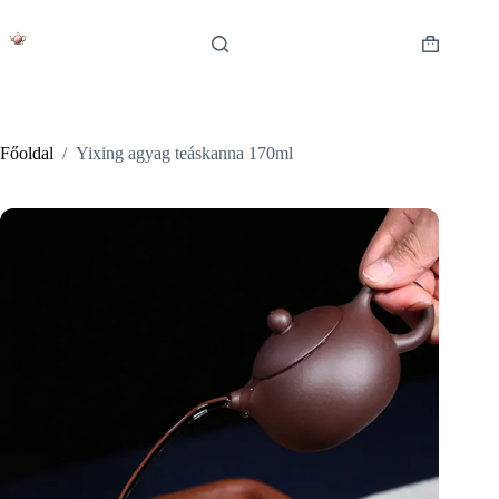
Skip
to
content
Shopping
cart
Főoldal
/
Yixing agyag teáskanna 170ml