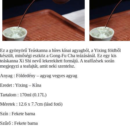
Ez a gyönyörű
Teáskanna a híres kínai agyagból, a Yixing földből
készült, minőségi eszköz a Gong-Fu Cha teázásánál. Ez egy kis
teáskanna Xi Shi nevű lekerekített formájú. A teafőzések során
megjegyzi a teafajtát, amit neki szentelsz.
Anyag : Földedény – agyag vegyes agyag
Eredet : Yixing – Kína
Tartalom : 170ml (0.17L)
Méretek : 12.6 x 7.7cm (lásd fotó)
Szín : Fekete barna
Szűrő : Fekete barna