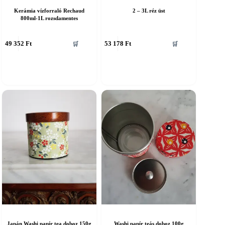
Kerámia vízforraló Rechaud
2 – 3L réz üst
800ml-1L rozsdamentes
49 352
Ft
53 178
Ft
🛒
🛒
Japán Washi papír tea doboz 150g
Washi papír teás doboz 100g