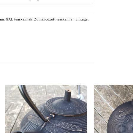
nna
,
XXL teáskannák
,
Zománcozott teáskanna : vintage,