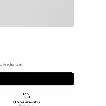
az Iwachu gyárt.
10 napos visszaküldés
Könnyű és gyors