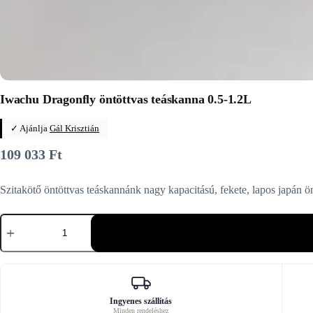
Iwachu Dragonfly öntöttvas teáskanna 0.5-1.2L
✓ Ajánlja
Gál Krisztián
109 033
Ft
Szitakötő öntöttvas teáskannánk nagy kapacitású, fekete, lapos japán 
Iwachu
Dragonfly
öntöttvas
teáskanna
0.5-
1.2L
mennyiség
Ingyenes szállítás
Minden rendeléshez