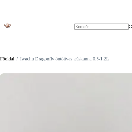
Skip
to
content
No
results
Főoldal
/
Iwachu Dragonfly öntöttvas teáskanna 0.5-1.2L