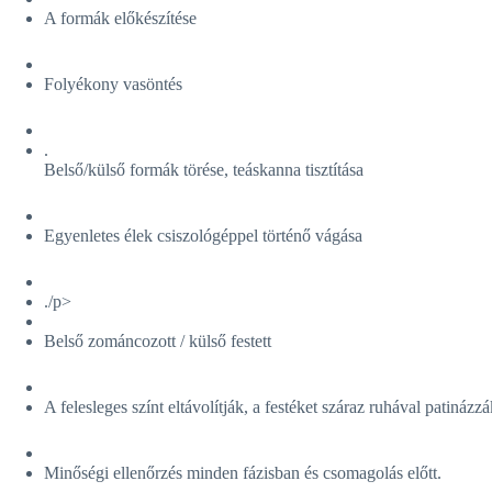
A formák előkészítése
Folyékony vasöntés
.
Belső/külső formák törése, teáskanna tisztítása
Egyenletes élek csiszológéppel történő vágása
./p>
Belső zománcozott / külső festett
A felesleges színt eltávolítják, a festéket száraz ruhával patinázzá
Minőségi ellenőrzés minden fázisban és csomagolás előtt.