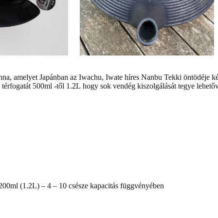
nna, amelyet Japánban az Iwachu, Iwate híres Nanbu Tekki öntödéje kész
 térfogatát 500ml -től 1.2L hogy sok vendég kiszolgálását tegye lehető
1200ml (1.2L) – 4 – 10 csésze kapacitás függvényében