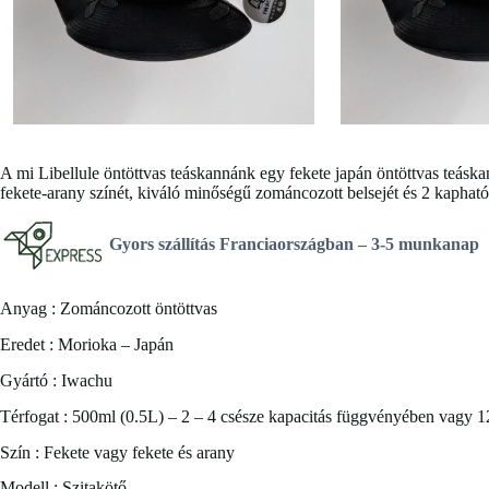
A mi
Libellule öntöttvas teáskannánk
egy fekete japán öntöttvas teáska
fekete-arany színét, kiváló minőségű zománcozott belsejét és 2 kapható
Gyors szállítás Franciaországban –
3-5 munkanap
Anyag : Zománcozott öntöttvas
Eredet : Morioka – Japán
Gyártó : Iwachu
Térfogat : 500ml (0.5L) – 2 – 4 csésze kapacitás függvényében vagy 
Szín : Fekete vagy fekete és arany
Modell : Szitakötő