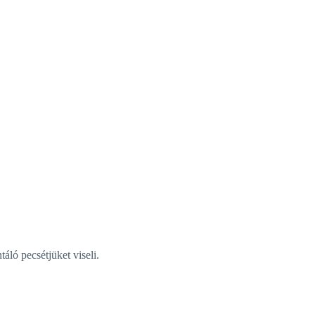
áló pecsétjüket viseli.