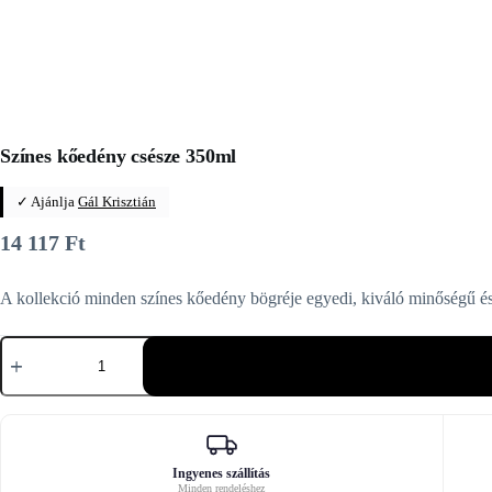
Színes kőedény csésze 350ml
✓ Ajánlja
Gál Krisztián
14 117
Ft
A kollekció minden színes kőedény bögréje egyedi, kiváló minőségű és k
Színes
kőedény
csésze
350ml
mennyiség
Ingyenes szállítás
Minden rendeléshez