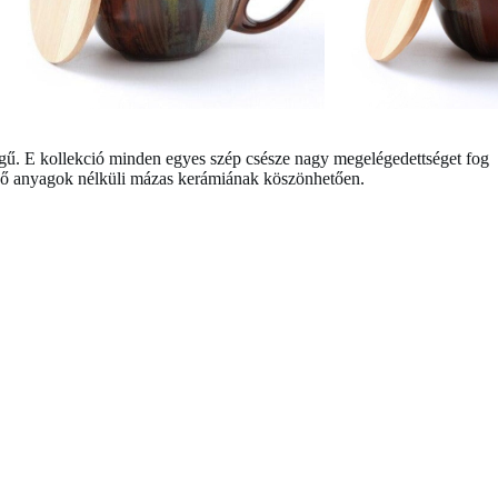
ű. E kollekció minden egyes szép csésze nagy megelégedettséget fog
ző anyagok nélküli mázas kerámiának köszönhetően.