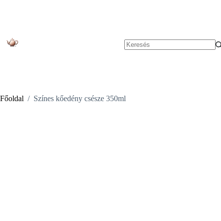
Skip
to
content
No
results
Főoldal
/
Színes kőedény csésze 350ml