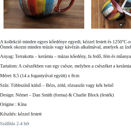
A kollekció minden egyes kőedénye egyedi, kézzel festett és 1250°C-
Önnek okozni minden teázás vagy kávézás alkalmával, amelyek az íze
Anyag: Terrakotta – kerámia – mázas kőedény, fa fedő, fém és műanya
Tartalom: A csészékben van egy csésze, melyben a csészéket a kerámia
Méret: 8,5 (14 a fogantyúval együtt) x 8cm
Szín: Többszínű külső – Bézs, zöld, rózsaszín vagy kék belső
Design: Német – Dan Smith (forma) & Charlie Block (festék)
Origine : Kína
Készítés: kézzel festett
Szállítás 2-4 hét