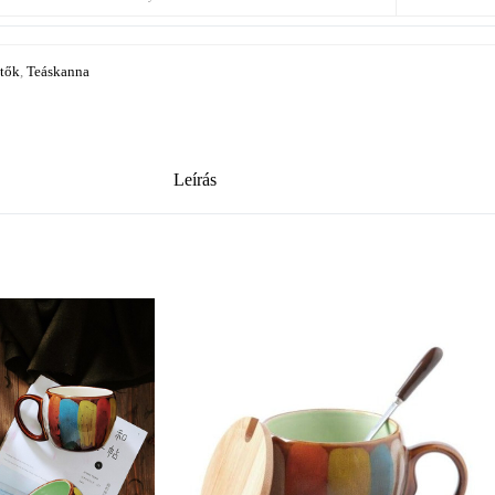
ítők
,
Teáskanna
Leírás