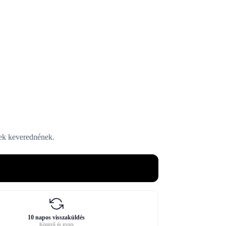
zek keverednének.
10 napos visszaküldés
Könnyű és gyors