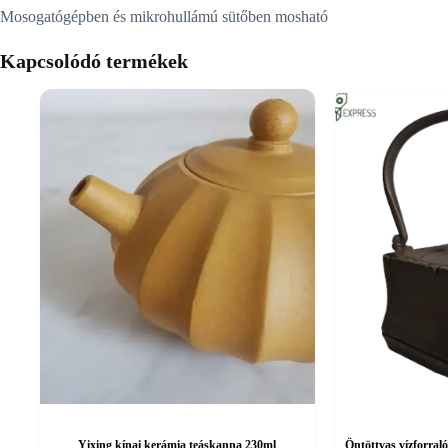
Mosogatógépben és mikrohullámú sütőben mosható
Kapcsolódó termékek
Yixing kínai kerámia teáskanna 230ml
Öntöttvas vízforral