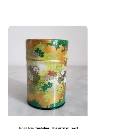
Japán fém teásdoboz 100g üveg szűrővel