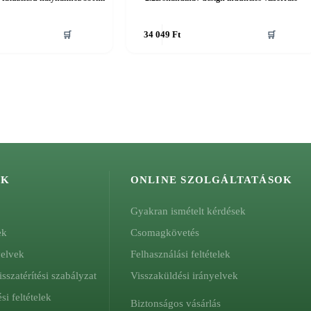
🛒
34 049
Ft
🛒
ÓK
ONLINE SZOLGÁLTATÁSOK
Gyakran ismételt kérdések
ek
Csomagkövetés
yelvek
Felhasználási feltételek
isszatérítési szabályzat
Visszaküldési irányelvek
si feltételek
Biztonságos vásárlás