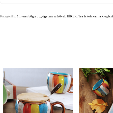
Kategóriák:
1 literes bögre : gyógyteás szűrővel
,
HÍREK
,
Tea és teáskanna kiegész