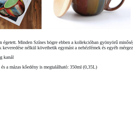
on égetett. Minden
Színes bögre
ebben a kollekcióban gyönyörű minőség
k keveredése nélkül követhetik egymást a nehézfémek és egyéb mérge
g kanál
 és a mázas kőedény is megtalálható: 350ml (0,35L)