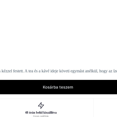
ézzel festett. A tea és a kávé ideje követi egymást anélkül, hogy az í
Kosárba teszem
48 órán belül kiszállítva
Gyors szállítás