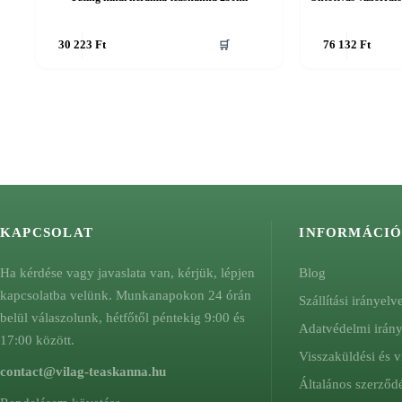
30 223
Ft
🛒
76 132
Ft
KAPCSOLAT
INFORMÁCI
Ha kérdése vagy javaslata van, kérjük, lépjen
Blog
kapcsolatba velünk. Munkanapokon 24 órán
Szállítási irányelv
belül válaszolunk, hétfőtől péntekig 9:00 és
Adatvédelmi irán
17:00 között.
Visszaküldési és v
contact@vilag-teaskanna.hu
Általános szerződé