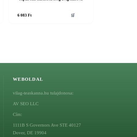
6 083
Ft
🛒
WEBOLDAL
vilag-teaskanna.hu tulajdonosa:
AV SEO LLC
Cím:
1111B S Governors Ave STE 40127
Dover, DE 19904