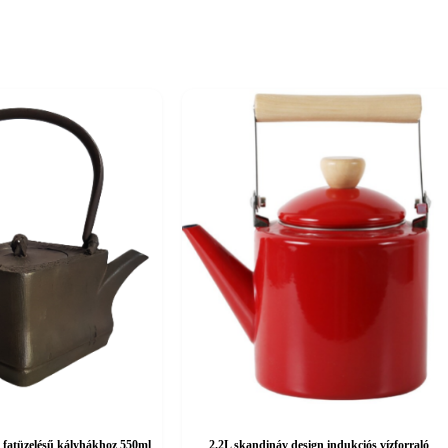
ó fatüzelésű kályhákhoz 550ml
2.2L skandináv design indukciós vízforraló