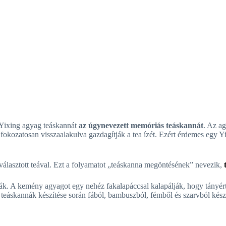
 Yixing agyag teáskannát
az úgynevezett memóriás teáskannát
. Az ag
okozatosan visszaalakulva gazdagítják a tea ízét. Ezért érdemes egy Yi
iválasztott teával. Ezt a folyamatot „teáskanna megöntésének” nevezik,
k. A kemény agyagot egy nehéz fakalapáccsal kalapálják, hogy tányért 
ng teáskannák készítése során fából, bambuszból, fémből és szarvból ké