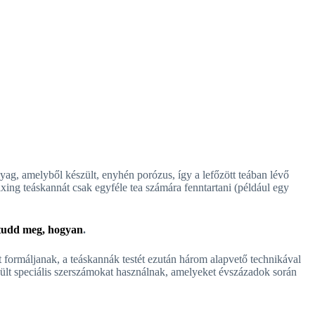
yag, amelyből készült, enyhén porózus, így a lefőzött teában lévő
xing teáskannát csak egyféle tea számára fenntartani (például egy
tudd meg, hogyan
.
formáljanak, a teáskannák testét ezután három alapvető technikával
szült speciális szerszámokat használnak, amelyeket évszázadok során