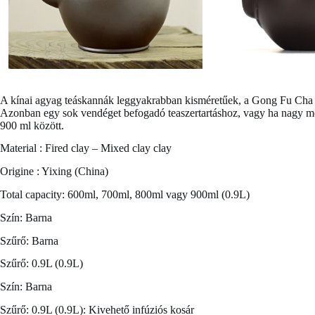
A kínai agyag teáskannák leggyakrabban kisméretűek, a Gong Fu Cha tea
Azonban egy sok vendéget befogadó teaszertartáshoz, vagy ha nagy men
900 ml között.
Material : Fired clay – Mixed clay clay
Origine : Yixing (China)
Total capacity: 600ml, 700ml, 800ml vagy 900ml (0.9L)
Szín: Barna
Szűrő: Barna
Szűrő: 0.9L (0.9L)
Szín: Barna
Szűrő: 0.9L (0.9L): Kivehető infúziós kosár