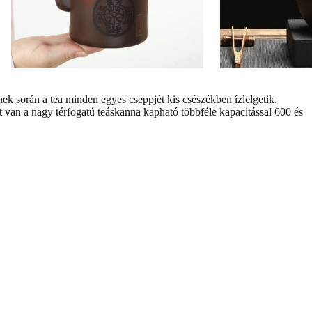
k során a tea minden egyes cseppjét kis csészékben ízlelgetik.
t van a
nagy térfogatú teáskanna
kapható többféle kapacitással 600 és