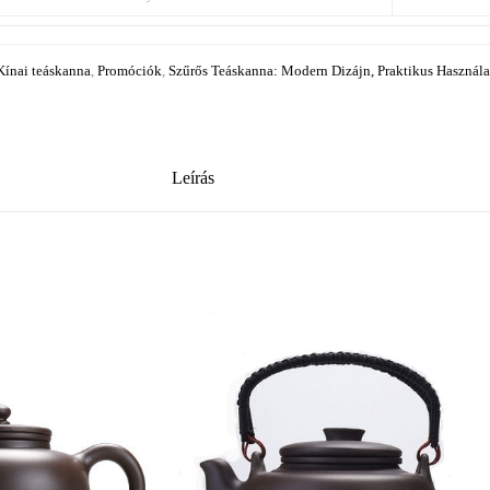
Kínai teáskanna
,
Promóciók
,
Szűrős Teáskanna: Modern Dizájn, Praktikus Használa
Leírás