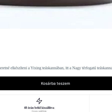
retné elkészíteni a Yixing teáskannában, itt a Nagy térfogatú teáskann
Kosárba teszem
48 órán belül kiszállítva
Gyors szállítás