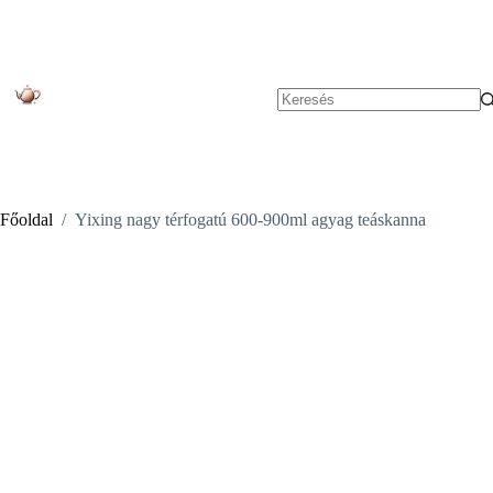
Skip
to
content
No
results
Főoldal
/
Yixing nagy térfogatú 600-900ml agyag teáskanna