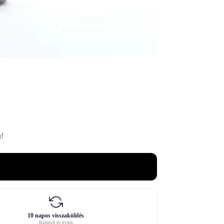
a!
10 napos visszaküldés
Könnyű és gyors