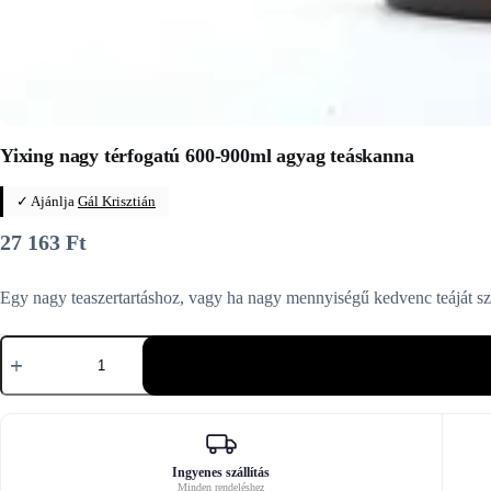
Yixing nagy térfogatú 600-900ml agyag teáskanna
✓ Ajánlja
Gál Krisztián
27 163
Ft
Egy nagy teaszertartáshoz, vagy ha nagy mennyiségű kedvenc teáját sze
Yixing
nagy
térfogatú
600-
900ml
agyag
teáskanna
mennyiség
Ingyenes szállítás
Minden rendeléshez