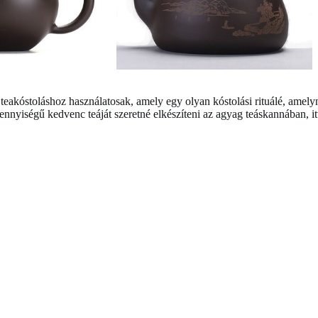
kóstoláshoz használatosak, amely egy olyan kóstolási rituálé, amelyne
nyiségű kedvenc teáját szeretné elkészíteni az agyag teáskannában, it