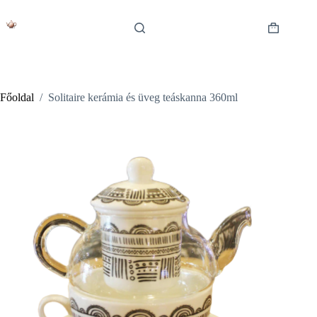
Skip
to
content
Shopping
cart
Főoldal
/
Solitaire kerámia és üveg teáskanna 360ml