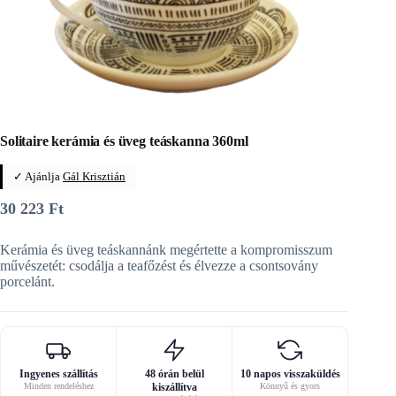
Solitaire kerámia és üveg teáskanna 360ml
✓ Ajánlja
Gál Krisztián
30 223
Ft
Kerámia és üveg teáskannánk megértette a kompromisszum
művészetét: csodálja a teafőzést és élvezze a csontsovány
porcelánt.
Ingyenes szállítás
48 órán belül
10 napos visszaküldés
Minden rendeléshez
kiszállítva
Könnyű és gyors