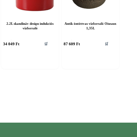
2.2L skandináv design indukciós
Antik öntöttvas vízforraló Oiseaux
vízforraló
1,35L
34 049
Ft
87 609
Ft
🛒
🛒