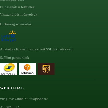
Felhasználási feltételek
Visszaküldési irányelvek
Biztonságos vásárlás
Adatait és fizetési tranzakcióit SSL titkosítás védi.
Szállító partnereink
WEBOLDAL
vilag-teaskanna.hu tulajdonosa:
AV SEO LLC