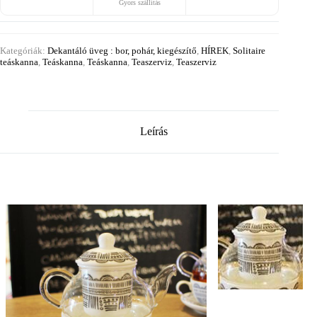
Gyors szállítás
Kategóriák:
Dekantáló üveg : bor, pohár, kiegészítő
,
HÍREK
,
Solitaire
teáskanna
,
Teáskanna
,
Teáskanna
,
Teaszerviz
,
Teaszerviz
Leírás