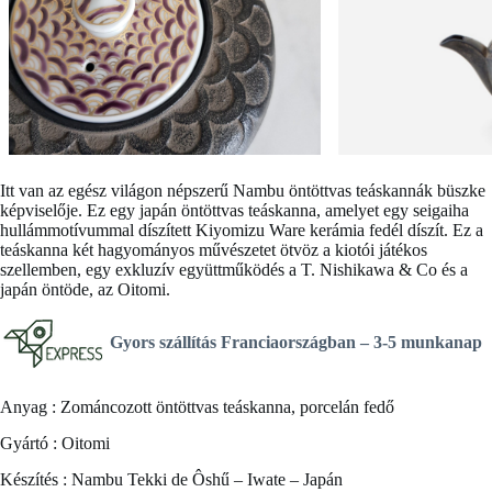
Itt van az egész világon népszerű Nambu öntöttvas teáskannák büszke
képviselője. Ez egy
japán öntöttvas teáskanna
, amelyet egy seigaiha
hullámmotívummal díszített Kiyomizu Ware kerámia fedél díszít. Ez a
teáskanna két hagyományos művészetet ötvöz a kiotói játékos
szellemben, egy exkluzív együttműködés a T. Nishikawa & Co és a
japán öntöde, az Oitomi.
Gyors szállítás Franciaországban –
3-5 munkanap
Anyag : Zománcozott öntöttvas teáskanna, porcelán fedő
Gyártó : Oitomi
Készítés : Nambu Tekki de Ôshű – Iwate – Japán