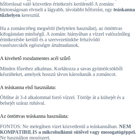
hőforrással való közvetlen érintkezés kerülendő A zománc
biztonságosan elviseli a lágyabb, távolabbi hőforrást, egy
teáskanna
tűzhelyen
keresztül.
Ha a zománcréteg megsérül (helytelen használat), az öntöttvas
kifogástalan minőségű. A zománc hiányában a vízzel valószínűleg
érintkezésbe kerülő és a szervezetünkbe felszívódó
vasrészecskék egészségre ártalmatlanok.
A kivehető rozsdamentes acél szűrő
Minden főzethez alkalmas. Korlátozza a savas gyümölcsökből
készülteket, amelyek hosszú távon károsítanák a zománcot.
A teáskanna első használata:
Öblítse át 3-4 alkalommal forró vízzel. Törölje át a külsejét és a
belsejét száraz ruhával.
Az öntöttvas teáskanna használata:
FONTOS: Ne melegítsen vizet közvetlenül a teáskannában.
NEM
KOMPATIBILIS a mikrohullámú sütővel vagy mosogatógéppel.
Ne használjon mosószert.