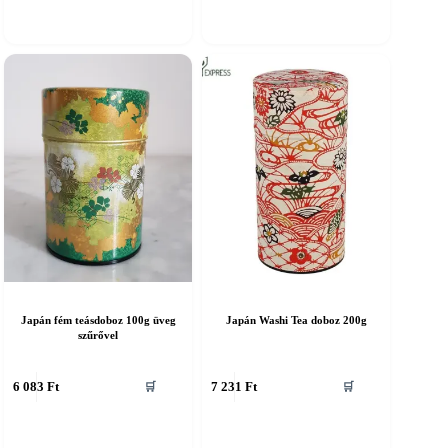
Japán fém teásdoboz 100g üveg
Japán Washi Tea doboz 200g
szűrővel
6 083
Ft
7 231
Ft
🛒
🛒