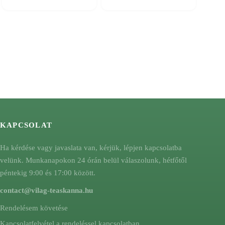
KAPCSOLAT
Ha kérdése vagy javaslata van, kérjük, lépjen kapcsolatba
velünk. Munkanapokon 24 órán belül válaszolunk, hétfőtől
péntekig 9:00 és 17:00 között.
contact@vilag-teaskanna.hu
Rendelésem követése
Kapcsolatfelvétel a rendeléssel kapcsolatban