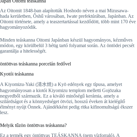
Japán Oitomi teáskanna
Az Oitomit 1848-ban alapították Hoshodo néven a mai Mizusawa-
hada kerületben, Ôshű városában, Iwate prefektúrában, Japánban. Az
Oitomi története, amely a teaszertartással kezdődött, több mint 170 éve
hagyományozódik.
Minden teáskanna Oitomi Japánban készül hagyományos, kézműves
módon, egy körülbelül 3 hétig tartó folyamat során. Az öntödei pecsét
garantálja a hitelességét.
öntöttvas teáskanna porcelán fedővel
Kyotói teáskanna
A Kiyomizu-Yaki (清水焼) a Kyō edények egy típusa, amelyet
hagyományosan a kiotói Kiyomizu templom melletti Gojōzaka
negyedből származik. Ez a kiváló minőségű kerámia, amely a
szilárdságot és a könnyedséget ötvözi, hosszú éveken át kielégítő
élményt nyújt Önnek. Ajándékként pedig ritka kifinomultságú ékszer
lesz.
Melyik tűzön öntöttvas teáskanna?
Ez a termék egy öntöttvas TEÁSKANNA (nem vízforraló). A