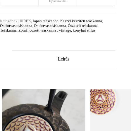
Gyors szállítás
Kategóriák:
HÍREK
,
Japán teáskanna
,
Kézzel készített teáskanna
,
Öntöttvas teáskanna
,
Öntöttvas teáskanna
,
Őszi téli teáskanna
,
Teáskanna
,
Zománcozott teáskanna : vintage, konyhai stílus
Leírás