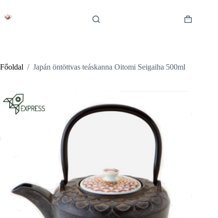
Skip
to
content
Shopping
cart
Főoldal
/
Japán öntöttvas teáskanna Oitomi Seigaiha 500ml