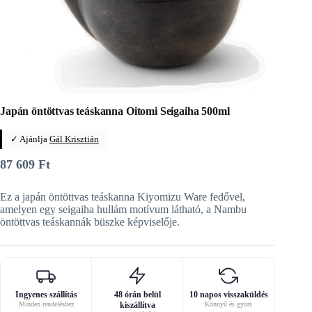
Japán öntöttvas teáskanna Oitomi Seigaiha 500ml
✓ Ajánlja
Gál Krisztián
87 609
Ft
Ez a japán öntöttvas teáskanna Kiyomizu Ware fedővel,
amelyen egy seigaiha hullám motívum látható, a Nambu
öntöttvas teáskannák büszke képviselője.
Ingyenes szállítás
48 órán belül
10 napos visszaküldés
Minden rendeléshez
kiszállítva
Könnyű és gyors