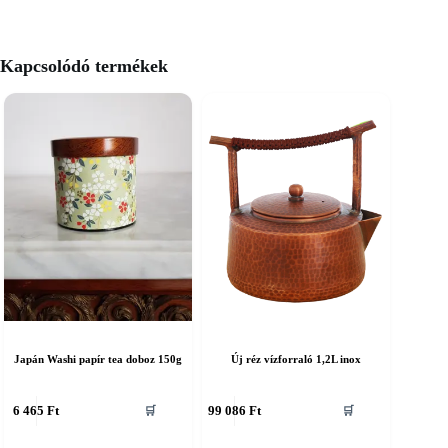
Kapcsolódó termékek
Japán Washi papír tea doboz 150g
Új réz vízforraló 1,2L inox
6 465
Ft
99 086
Ft
🛒
🛒