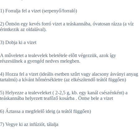
1) Forralja fel a vizet (serpenyő/forraló)
2) Öntsön egy kevés forró vizet a teáskannába, óvatosan rázza (a víz
érintkezik az oldalával).
3) Dobja ki a vizet
A műveletet a tealevelek beletétele előtt végezzük, azok így
részesülnek a gyengéd nedves melegben.
4) Hozza fel a vizet (ideális esetben szűrt vagy alacsony ásványi anyag
tartalmú) a kívánt hőmérsékletre (az elkészítendő teától függően)
5) Helyezze a tealeveleket ( 2-2,5 g, kb. egy kanál csészénként) a
teáskannába helyezett teafőző kosárba . Öntse bele a vizet
6) Áztassa a megfelelő ideig (a teától függően)
7) Vegye ki az infúziót, tálalja