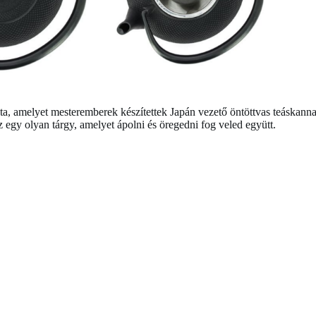
a, amelyet mesteremberek készítettek Japán vezető öntöttvas teáskannag
gy olyan tárgy, amelyet ápolni és öregedni fog veled együtt.