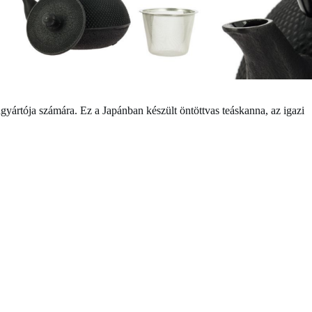
yártója számára. Ez a Japánban készült öntöttvas teáskanna, az igazi