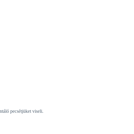
áló pecsétjüket viseli.