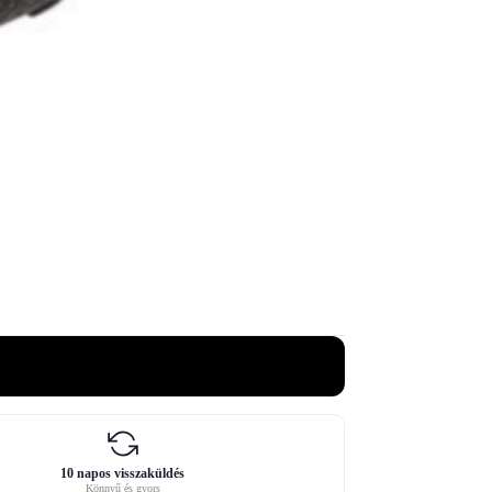
10 napos visszaküldés
Könnyű és gyors