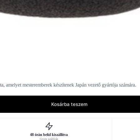
ata, amelyet mesteremberek készítenek Japán vezető gyártója számára.
Kosárba teszem
48 órán belül kiszállítva
Gyors szállítás