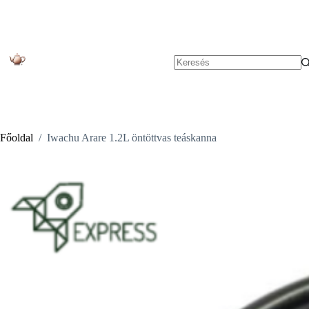
Skip
to
content
No
results
Főoldal
/
Iwachu Arare 1.2L öntöttvas teáskanna