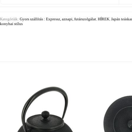
Kategóriák:
Gyors szállítás : Expressz, aznapi, futárszolgálat
,
HÍREK
,
Japán teáska
konyhai stílus