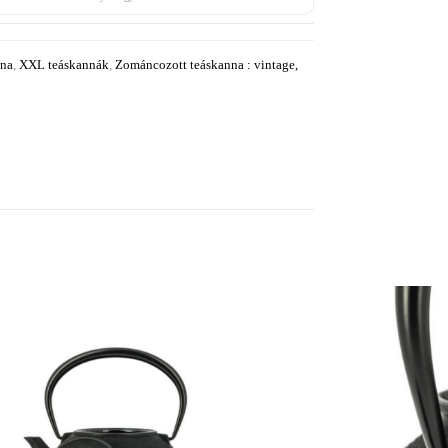
nna
,
XXL teáskannák
,
Zománcozott teáskanna : vintage,