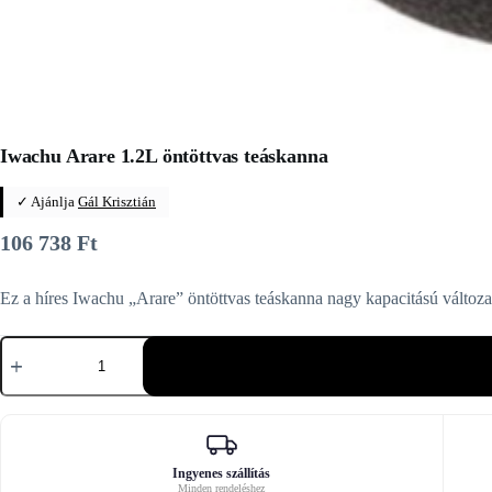
Iwachu Arare 1.2L öntöttvas teáskanna
✓ Ajánlja
Gál Krisztián
106 738
Ft
Ez a híres Iwachu „Arare” öntöttvas teáskanna nagy kapacitású változ
Iwachu
Arare
1.2L
öntöttvas
teáskanna
mennyiség
Ingyenes szállítás
Minden rendeléshez