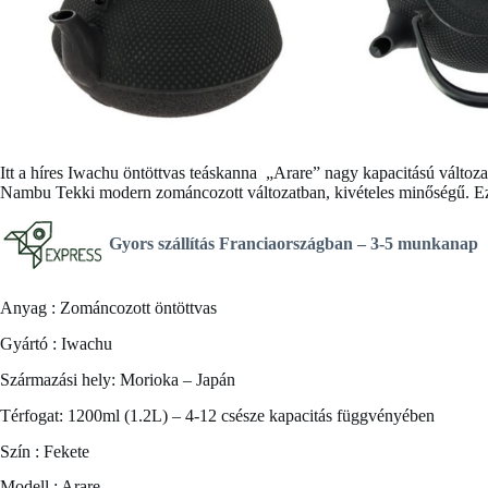
Itt a híres
Iwachu öntöttvas teáskanna
„Arare” nagy kapacitású változat
Nambu Tekki modern zománcozott változatban, kivételes minőségű. Ez e
Gyors szállítás Franciaországban –
3-5 munkanap
Anyag : Zománcozott öntöttvas
Gyártó : Iwachu
Származási hely: Morioka – Japán
Térfogat: 1200ml (1.2L) – 4-12 csésze kapacitás függvényében
Szín : Fekete
Modell : Arare