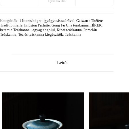
Gyors szállítás
Kategóriák:
1 literes bögre : gyógyteás szűrővel
,
Gaiwan : Théière
Traditionnelle, Infusion Parfaite
,
Gong Fu Cha teáskanna
,
HÍREK
,
kerámia Teáskanna : agyag angolul
,
Kínai teáskanna
,
Porcelán
Teáskanna
,
Tea és teáskanna kiegészítők
,
Teáskanna
Leírás