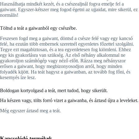
Használhatja mindkét kezét, és a csészealjnál fogva emelje fel a
gaiwant. Egyszer-kétszer meg fogod égetni az ujjaidat, mire sikerül, ez
normális!
Töltsd a teát a gaiwanból egy csészébe.
Feszesen fogd meg a gaiwant, döntsd a csésze felé vagy egy kancsó
felé, ha ezután több embernek szeretnél egyenletes főzettel szolgálni.
Tegye ezt magabiztosan, és a tea egyenletesen fog kiömleni. Ehhez
egy kis gyakorlásra van szükség. Az első néhány alkalommal ne
gyakoroljon számítógép vagy néző előtt. Rázza meg néhányszor
erősen a gaiwant, hogy megbizonyosodjon arról, hogy minden
folyadék kijött. Ha teát hagysz a gaiwanban, az tovább fog főni, és
kesernyés íze lesz.
Boldogan kortyolgasd a teát, mert tudod, hogy sikerült.
Ha készen vagy, tölts forró vizet a gaiwanba, és áztasd újra a leveleket.
Még egyszer áztasd meg a teát.
Kapcsolódó termékek