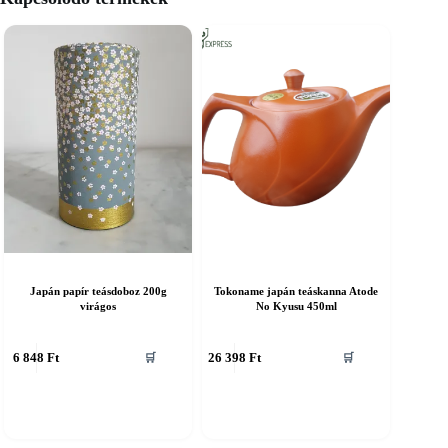
Japán papír teásdoboz 200g
Tokoname japán teáskanna Atode
virágos
No Kyusu 450ml
6 848
Ft
26 398
Ft
🛒
🛒