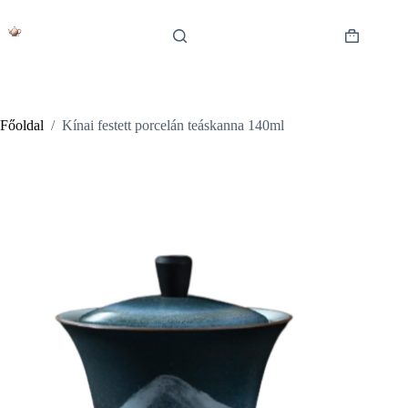
Skip
to
content
Shopping
cart
Főoldal
/
Kínai festett porcelán teáskanna 140ml