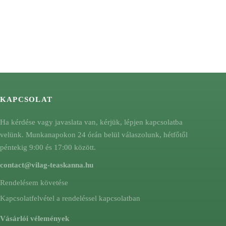
KAPCSOLAT
Ha kérdése vagy javaslata van, kérjük, lépjen kapcsolatba
velünk. Munkanapokon 24 órán belül válaszolunk, hétfőtől
péntekig 9:00 és 17:00 között.
contact@vilag-teaskanna.hu
Rendelésem követése
Kapcsolatfelvétel a rendeléssel kapcsolatban
Vásárlói vélemények