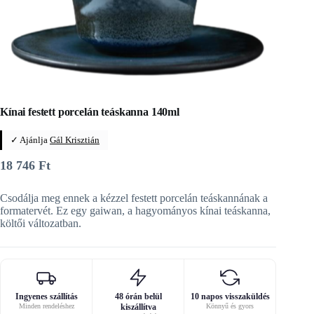
Kínai festett porcelán teáskanna 140ml
✓ Ajánlja
Gál Krisztián
18 746
Ft
Csodálja meg ennek a kézzel festett porcelán teáskannának a
formatervét. Ez egy gaiwan, a hagyományos kínai teáskanna,
költői változatban.
Ingyenes szállítás
48 órán belül
10 napos visszaküldés
Minden rendeléshez
kiszállítva
Könnyű és gyors