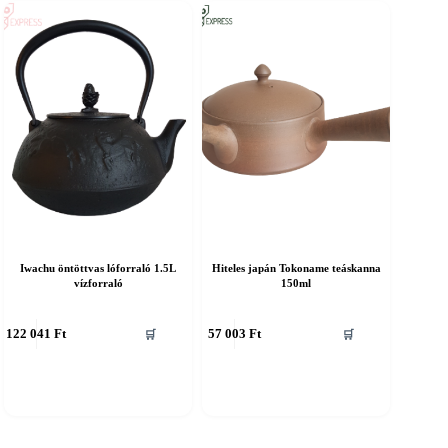
Iwachu öntöttvas lóforraló 1.5L
Hiteles japán Tokoname teáskanna
vízforraló
150ml
122 041
Ft
57 003
Ft
🛒
🛒