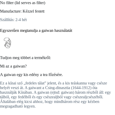
No filter (lid serves as filter)
Manufacture: Kézzel festett
Szállítás: 2-4 hét
Egyszerűen megtanulja a gaiwan használatát
Tudjon meg többet a termékről:
Mi az a gaiwan?
A gaiwan egy kis edény a tea főzésére.
Ez a kínai szó „fedeles tálat” jelent, és a kis teáskanna vagy csésze
helyét veszi át. A gaiwant a Csing-dinasztia (1644-1912) óta
használják Kínában. A gaiwan (ejtsd: gaïwan) három részből áll: egy
tálból, egy fedélből és egy csészealjból vagy csészealjcsészéből.
Általában elég kicsi ahhoz, hogy mindhárom rész egy kézben
megragadható legyen.