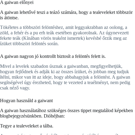
A gaiwan előnyei
A gaiwan lehetővé teszi a teázó számára, hogy a tealeveleket többször
is átöntse.
Tökéletes a többszöri felöntéshez, amit leggyakrabban az oolong, a
zöld, a fehér és a pu erh teák esetében gyakorolnak. Az úgynevezett
fekete teák (Kínában vörös teaként ismertek) kevésbé őrzik meg az
ízüket többszöri felöntés során.
A gaiwan nagyon jó kontrollt biztosít a felöntés felett is.
Mivel a levelek szabadon úsznak a gaiwanban, megfigyelhetjük,
hogyan fejlődnek és adják ki az összes ízüket, és jobban meg tudjuk
ítélni, mikor van itt az ideje, hogy abbahagyjuk a felöntést. A gaiwan
segítségével úgy érezheted, hogy te vezeted a teaélményt, nem pedig
csak néző vagy.
Hogyan használd a gaiwant
A gaiwan használatához szükséges összes tippet megtalálod képekben
blogbejegyzésünkben. Dióhéjban:
Tegye a tealeveleket a tálba.