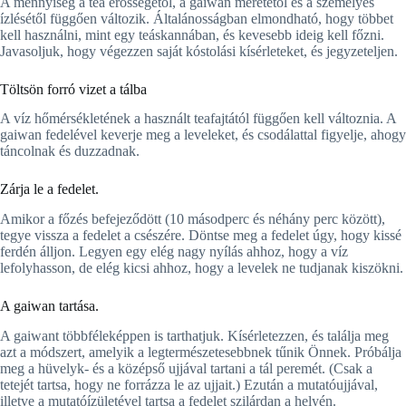
A mennyiség a tea erősségétől, a gaiwan méretétől és a személyes
ízlésétől függően változik. Általánosságban elmondható, hogy többet
kell használni, mint egy teáskannában, és kevesebb ideig kell főzni.
Javasoljuk, hogy végezzen saját kóstolási kísérleteket, és jegyzeteljen.
Töltsön forró vizet a tálba
A víz hőmérsékletének a használt teafajtától függően kell változnia. A
gaiwan fedelével keverje meg a leveleket, és csodálattal figyelje, ahogy
táncolnak és duzzadnak.
Zárja le a fedelet.
Amikor a főzés befejeződött (10 másodperc és néhány perc között),
tegye vissza a fedelet a csészére. Döntse meg a fedelet úgy, hogy kissé
ferdén álljon. Legyen egy elég nagy nyílás ahhoz, hogy a víz
lefolyhasson, de elég kicsi ahhoz, hogy a levelek ne tudjanak kiszökni.
A gaiwan tartása.
A gaiwant többféleképpen is tarthatjuk. Kísérletezzen, és találja meg
azt a módszert, amelyik a legtermészetesebbnek tűnik Önnek. Próbálja
meg a hüvelyk- és a középső ujjával tartani a tál peremét. (Csak a
tetejét tartsa, hogy ne forrázza le az ujjait.) Ezután a mutatóujjával,
illetve a mutatóízületével tartsa a fedelet szilárdan a helyén.