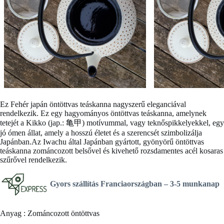
Ez
Fehér japán öntöttvas teáskanna
nagyszerű eleganciával
rendelkezik. Ez egy hagyományos öntöttvas teáskanna, amelynek
tetejét a Kikko (jap.: 亀甲) motívummal, vagy teknőspikkelyekkel, egy
jó ómen állat, amely a hosszú életet és a szerencsét szimbolizálja
Japánban.Az Iwachu által Japánban gyártott, gyönyörű öntöttvas
teáskanna zománcozott belsővel és kivehető rozsdamentes acél kosaras
szűrővel rendelkezik.
Gyors szállítás Franciaországban –
3-5 munkanap
Anyag : Zománcozott öntöttvas