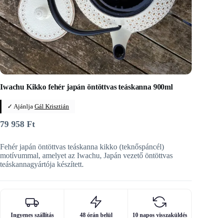
Iwachu Kikko fehér japán öntöttvas teáskanna 900ml
✓ Ajánlja
Gál Krisztián
79 958
Ft
Fehér japán öntöttvas teáskanna kikko (teknőspáncél)
motívummal, amelyet az Iwachu, Japán vezető öntöttvas
teáskannagyártója készített.
Ingyenes szállítás
48 órán belül
10 napos visszaküldés