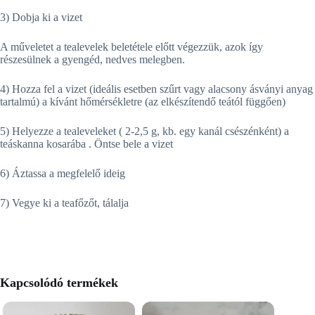
3) Dobja ki a vizet
A műveletet a tealevelek beletétele előtt végezzük, azok így
részesülnek a gyengéd, nedves melegben.
4) Hozza fel a vizet (ideális esetben szűrt vagy alacsony ásványi anyag
tartalmú) a kívánt hőmérsékletre (az elkészítendő teától függően)
5) Helyezze a tealeveleket ( 2-2,5 g, kb. egy kanál csészénként) a
teáskanna kosarába . Öntse bele a vizet
6) Áztassa a megfelelő ideig
7) Vegye ki a teafőzőt, tálalja
Kapcsolódó termékek