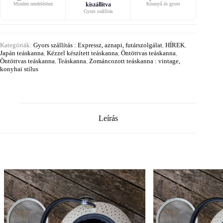
Minden rendeléshez
kiszállítva
Könnyű és gyors
Gyors szállítás
Kategóriák:
Gyors szállítás : Expressz, aznapi, futárszolgálat
,
HÍREK
,
Japán teáskanna
,
Kézzel készített teáskanna
,
Öntöttvas teáskanna
,
Öntöttvas teáskanna
,
Teáskanna
,
Zománcozott teáskanna : vintage,
konyhai stílus
Leírás