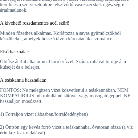
kerülő és a szervezetünkbe felszívódó vasrészecskék egészségre
ártalmatlanok.
A kivehető rozsdamentes acél szűrő
Minden főzethez alkalmas. Korlátozza a savas gyümölcsökből
készülteket, amelyek hosszú távon károsítanák a zománcot.
Első használat:
Öblítse át 3-4 alkalommal forró vízzel. Száraz ruhával törölje át a
külsejét és a belsejét.
A teáskanna használata:
FONTOS: Ne melegítsen vizet közvetlenül a teáskannában. NEM
KOMPATIBILIS mikrohullámú sütővel vagy mosogatógéppel. NE
használjon mosószert.
1) Forraljon vizet (lábasban/forralóedényben)
2) Öntsön egy kevés forró vizet a teáskannába, óvatosan rázza (a víz
érintkezik az oldalával).