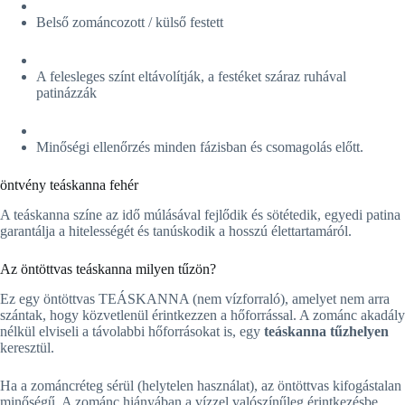
Belső zománcozott / külső festett
A felesleges színt eltávolítják, a festéket száraz ruhával
patinázzák
Minőségi ellenőrzés minden fázisban és csomagolás előtt.
öntvény teáskanna fehér
A teáskanna színe az idő múlásával fejlődik és sötétedik, egyedi patina
garantálja a hitelességét és tanúskodik a hosszú élettartamáról.
Az öntöttvas teáskanna milyen tűzön?
Ez egy öntöttvas TEÁSKANNA (nem vízforraló), amelyet nem arra
szántak, hogy közvetlenül érintkezzen a hőforrással. A zománc akadály
nélkül elviseli a távolabbi hőforrásokat is, egy
teáskanna tűzhelyen
keresztül.
Ha a zománcréteg sérül (helytelen használat), az öntöttvas kifogástalan
minőségű. A zománc hiányában a vízzel valószínűleg érintkezésbe