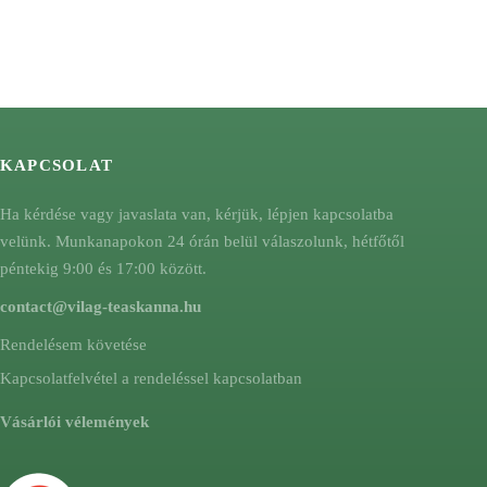
KAPCSOLAT
Ha kérdése vagy javaslata van, kérjük, lépjen kapcsolatba
velünk. Munkanapokon 24 órán belül válaszolunk, hétfőtől
péntekig 9:00 és 17:00 között.
contact@vilag-teaskanna.hu
Rendelésem követése
Kapcsolatfelvétel a rendeléssel kapcsolatban
Vásárlói vélemények