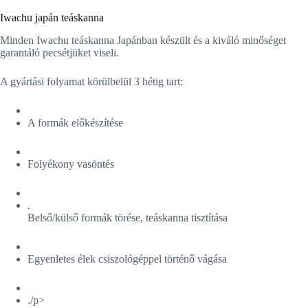
Iwachu japán teáskanna
Minden Iwachu teáskanna Japánban készült és a kiváló minőséget
garantáló pecsétjüket viseli.
A gyártási folyamat körülbelül 3 hétig tart:
A formák előkészítése
Folyékony vasöntés
.
Belső/külső formák törése, teáskanna tisztítása
Egyenletes élek csiszológéppel történő vágása
./p>