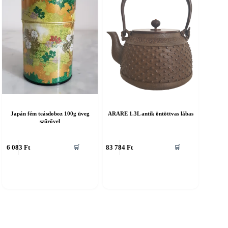
Japán fém teásdoboz 100g üveg
ARARE 1.3L antik öntöttvas lábas
szűrővel
6 083
Ft
83 784
Ft
🛒
🛒