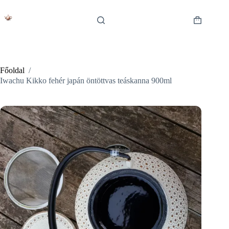
Skip
to
content
Shopping
cart
Főoldal
/
Iwachu Kikko fehér japán öntöttvas teáskanna 900ml