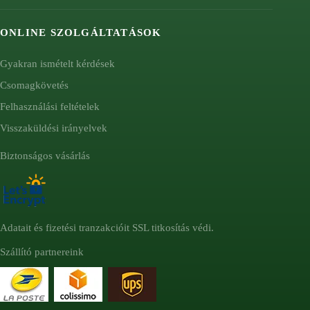
ONLINE SZOLGÁLTATÁSOK
Gyakran ismételt kérdések
Csomagkövetés
Felhasználási feltételek
Visszaküldési irányelvek
Biztonságos vásárlás
Adatait és fizetési tranzakcióit SSL titkosítás védi.
Szállító partnereink