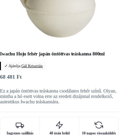
Iwachu Hoju fehér japán öntöttvas teáskanna 800ml
✓ Ajánlja
Gál Krisztián
68 481
Ft
Ez a japán öntöttvas teáskanna csodálatos fehér színű. Olyan,
mintha a hó esett volna erre az eredeti dizájnnal rendelkező,
autentikus Iwachu teáskannára.
Ingyenes szállítás
48 órán belül
10 napos visszaküldés