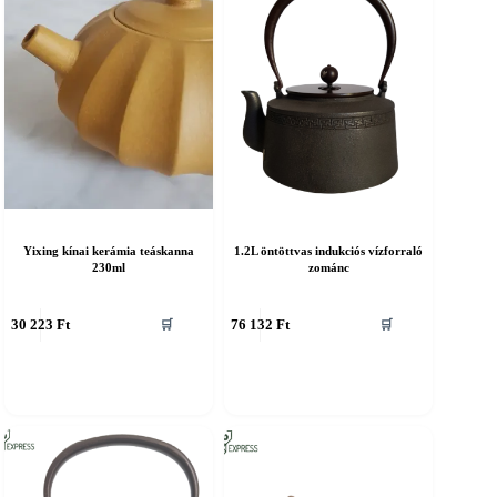
Yixing kínai kerámia teáskanna
1.2L öntöttvas indukciós vízforraló
230ml
zománc
30 223
Ft
76 132
Ft
🛒
🛒