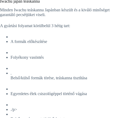
Iwachu japán teáskanna
Minden Iwachu teáskanna Japánban készült és a kiváló minőséget
garantáló pecsétjüket viseli.
A gyártási folyamat körülbelül 3 hétig tart:
A formák előkészítése
Folyékony vasöntés
.
Belső/külső formák törése, teáskanna tisztítása
Egyenletes élek csiszológéppel történő vágása
./p>