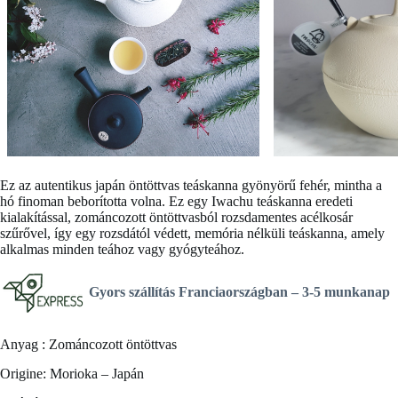
Ez az autentikus
japán öntöttvas teáskanna
gyönyörű
fehér
, mintha a
hó finoman beborította volna. Ez egy Iwachu teáskanna eredeti
kialakítással, zománcozott öntöttvasból rozsdamentes acélkosár
szűrővel, így egy rozsdától védett, memória nélküli teáskanna, amely
alkalmas minden teához vagy gyógyteához.
Gyors szállítás Franciaországban –
3-5 munkanap
Anyag : Zománcozott öntöttvas
Origine: Morioka – Japán