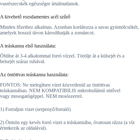
vasrészecskék egészségre ártalmatlanok.
A kivehető rozsdamentes acél szűrő
Minden főzethez alkalmas. Azonban korlátozza a savas gyümölcsökét,
amelyek hosszú távon károsíthatják a zománcot.
A teáskanna első használata:
Öblítse át 3-4 alkalommal forró vízzel. Törölje át a külsejét és a
belsejét száraz ruhával.
Az öntöttvas teáskanna használata:
FONTOS: Ne melegítsen vizet közvetlenül az öntöttvas
teáskannában. NEM KOMPATIBILIS mikrohullámú sütővel
vagy mosogatógéppel. NEM mosószerrel.
1) Forraljon vizet (serpenyő/forraló)
2) Öntsön egy kevés forró vizet a teáskannába, óvatosan rázza (a víz
érintkezik az oldalával).