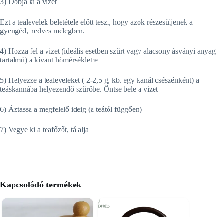
3) Dobja ki a vizet
Ezt a tealevelek beletétele előtt teszi, hogy azok részesüljenek a
gyengéd, nedves melegben.
4) Hozza fel a vizet (ideális esetben szűrt vagy alacsony ásványi anyag
tartalmú) a kívánt hőmérsékletre
5) Helyezze a tealeveleket ( 2-2,5 g, kb. egy kanál csészénként) a
teáskannába helyezendő szűrőbe. Öntse bele a vizet
6) Áztassa a megfelelő ideig (a teától függően)
7) Vegye ki a teafőzőt, tálalja
Kapcsolódó termékek