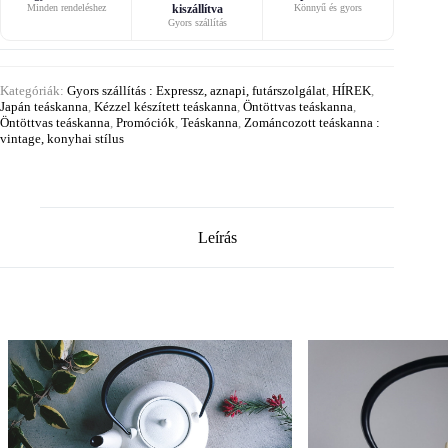
Minden rendeléshez
kiszállítva
Könnyű és gyors
Gyors szállítás
Kategóriák:
Gyors szállítás : Expressz, aznapi, futárszolgálat
,
HÍREK
,
Japán teáskanna
,
Kézzel készített teáskanna
,
Öntöttvas teáskanna
,
Öntöttvas teáskanna
,
Promóciók
,
Teáskanna
,
Zománcozott teáskanna :
vintage, konyhai stílus
Leírás