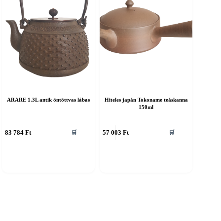
ARARE 1.3L antik öntöttvas lábas
Hiteles japán Tokoname teáskanna
150ml
83 784
Ft
57 003
Ft
🛒
🛒