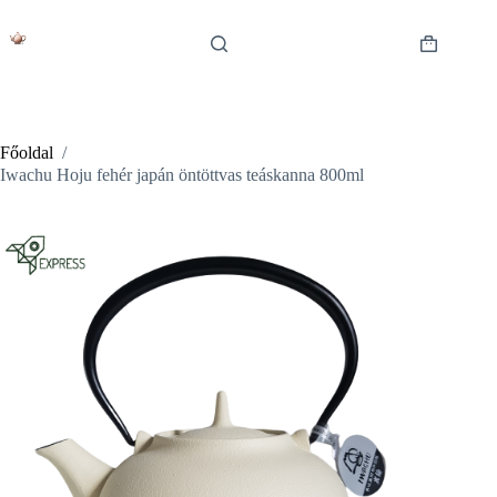
Skip
to
content
Shopping
cart
Főoldal
/
Iwachu Hoju fehér japán öntöttvas teáskanna 800ml