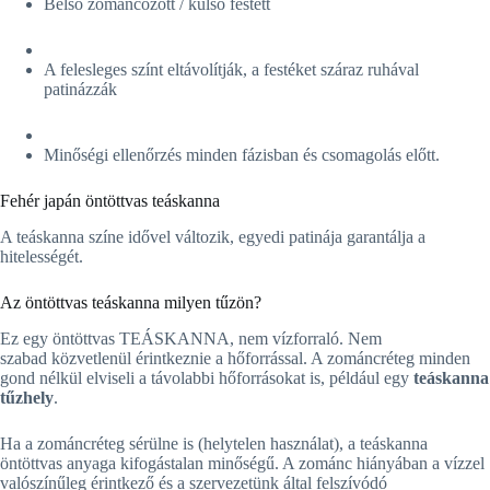
Belső zománcozott / külső festett
A felesleges színt eltávolítják, a festéket száraz ruhával
patinázzák
Minőségi ellenőrzés minden fázisban és csomagolás előtt.
Fehér japán öntöttvas teáskanna
A teáskanna színe idővel változik, egyedi patinája garantálja a
hitelességét.
Az öntöttvas teáskanna milyen tűzön?
Ez egy öntöttvas TEÁSKANNA, nem vízforraló. Nem
szabad közvetlenül érintkeznie a hőforrással. A zománcréteg minden
gond nélkül elviseli a távolabbi hőforrásokat is, például egy
teáskanna
tűzhely
.
Ha a zománcréteg sérülne is (helytelen használat), a teáskanna
öntöttvas anyaga kifogástalan minőségű. A zománc hiányában a vízzel
valószínűleg érintkező és a szervezetünk által felszívódó