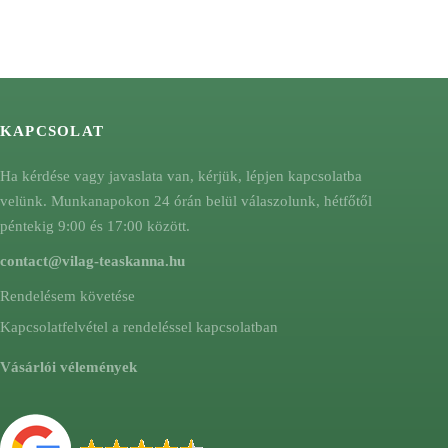
KAPCSOLAT
Ha kérdése vagy javaslata van, kérjük, lépjen kapcsolatba
velünk. Munkanapokon 24 órán belül válaszolunk, hétfőtől
péntekig 9:00 és 17:00 között.
contact@vilag-teaskanna.hu
Rendelésem követése
Kapcsolatfelvétel a rendeléssel kapcsolatban
Vásárlói vélemények