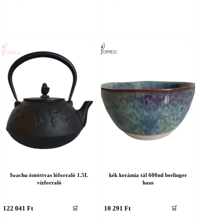
Iwachu öntöttvas lóforraló 1.5L
kék kerámia tál 600ml berlinger
vízforraló
haus
122 041
Ft
10 291
Ft
🛒
🛒