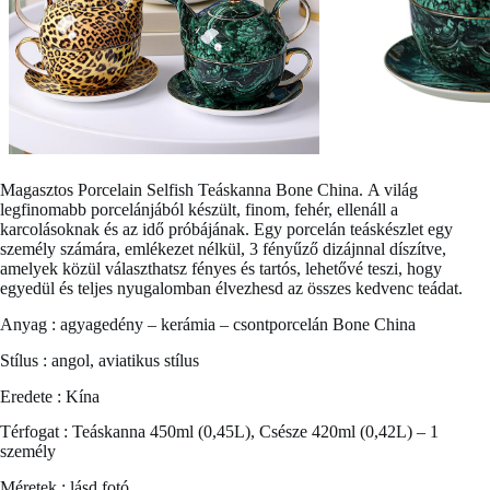
Magasztos
Porcelain Selfish Teáskanna
Bone China. A világ
legfinomabb porcelánjából készült, finom, fehér, ellenáll a
karcolásoknak és az idő próbájának. Egy porcelán teáskészlet egy
személy számára, emlékezet nélkül, 3 fényűző dizájnnal díszítve,
amelyek közül választhatsz fényes és tartós, lehetővé teszi, hogy
egyedül és teljes nyugalomban élvezhesd az összes kedvenc teádat.
Anyag : agyagedény – kerámia – csontporcelán Bone China
Stílus : angol, aviatikus stílus
Eredete : Kína
Térfogat : Teáskanna 450ml (0,45L), Csésze 420ml (0,42L) – 1
személy
Méretek : lásd fotó