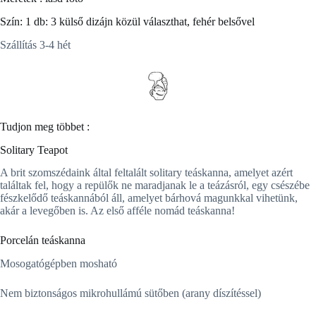
Szín: 1 db: 3 külső dizájn közül választhat, fehér belsővel
Szállítás 3-4 hét
Tudjon meg többet :
Solitary Teapot
A brit szomszédaink által feltalált solitary teáskanna, amelyet azért
találtak fel, hogy a repülők ne maradjanak le a teázásról, egy csészébe
fészkelődő teáskannából áll, amelyet bárhová magunkkal vihetünk,
akár a levegőben is. Az első afféle nomád teáskanna!
Porcelán teáskanna
Mosogatógépben mosható
Nem biztonságos mikrohullámú sütőben (arany díszítéssel)