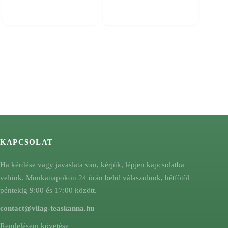
KAPCSOLAT
Ha kérdése vagy javaslata van, kérjük, lépjen kapcsolatba
velünk. Munkanapokon 24 órán belül válaszolunk, hétfőtől
péntekig 9:00 és 17:00 között.
contact@vilag-teaskanna.hu
Rendelésem követése