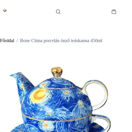
Skip
to
content
Shopping
cart
Főoldal
/
Bone China porcelán önző teáskanna 450ml