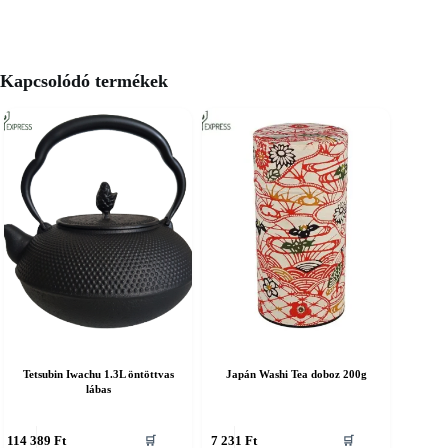
Kapcsolódó termékek
Tetsubin Iwachu 1.3L öntöttvas
Japán Washi Tea doboz 200g
lábas
114 389
Ft
7 231
Ft
🛒
🛒