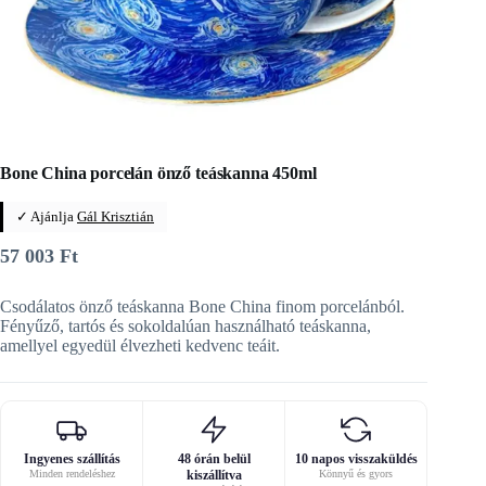
Bone China porcelán önző teáskanna 450ml
✓ Ajánlja
Gál Krisztián
57 003
Ft
Csodálatos önző teáskanna Bone China finom porcelánból.
Fényűző, tartós és sokoldalúan használható teáskanna,
amellyel egyedül élvezheti kedvenc teáit.
Ingyenes szállítás
48 órán belül
10 napos visszaküldés
Minden rendeléshez
kiszállítva
Könnyű és gyors