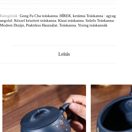
Kategóriák:
Gong Fu Cha teáskanna
,
HÍREK
,
kerámia Teáskanna : agyag
angolul
,
Kézzel készített teáskanna
,
Kínai teáskanna
,
Szűrős Teáskanna:
Modern Dizájn, Praktikus Használat
,
Teáskanna
,
Yixing teáskannák
Leírás