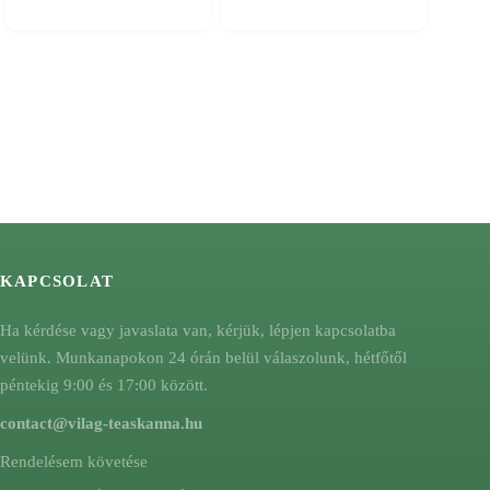
KAPCSOLAT
Ha kérdése vagy javaslata van, kérjük, lépjen kapcsolatba
velünk. Munkanapokon 24 órán belül válaszolunk, hétfőtől
péntekig 9:00 és 17:00 között.
contact@vilag-teaskanna.hu
Rendelésem követése