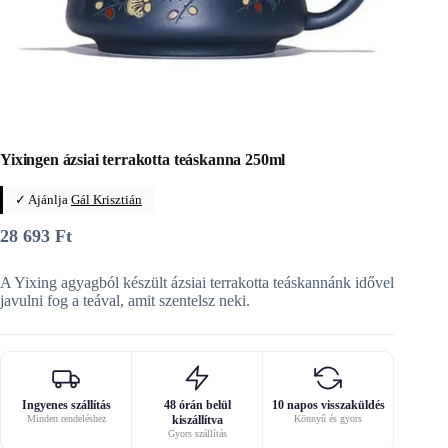
Yixingen ázsiai terrakotta teáskanna 250ml
✓ Ajánlja
Gál Krisztián
28 693
Ft
A Yixing agyagból készült ázsiai terrakotta teáskannánk idővel
javulni fog a teával, amit szentelsz neki.
Ingyenes szállítás
48 órán belül
10 napos visszaküldés
Minden rendeléshez
kiszállítva
Könnyű és gyors
Gyors szállítás