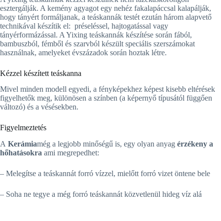
esztergálják. A kemény agyagot egy nehéz fakalapáccsal kalapálják,
hogy tányért formáljanak, a teáskannák testét ezután három alapvető
technikával készítik el: préseléssel, hajtogatással vagy
tányérformázással. A Yixing teáskannák készítése során fából,
bambuszból, fémből és szarvból készült speciális szerszámokat
használnak, amelyeket évszázadok során hoztak létre.
Kézzel készített teáskanna
Mivel minden modell egyedi, a fényképekhez képest kisebb eltérések
figyelhetők meg, különösen a színben (a képernyő típusától függően
változó) és a vésésekben.
Figyelmeztetés
A
Kerámia
még a legjobb minőségű is, egy olyan anyag
érzékeny a
hőhatásokra
ami megrepedhet:
– Melegítse a teáskannát forró vízzel, mielőtt forró vizet öntene bele
– Soha ne tegye a még forró teáskannát közvetlenül hideg víz alá