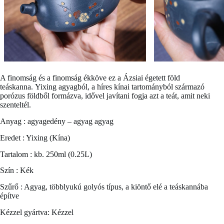
A finomság és a finomság ékköve ez a
Ázsiai égetett föld
teáskanna
. Yixing agyagból, a híres kínai tartományból származó
porózus földből formázva, idővel javítani fogja azt a teát, amit neki
szenteltél.
Anyag : agyagedény – agyag agyag
Eredet : Yixing (Kína)
Tartalom : kb. 250ml (0.25L)
Szín : Kék
Szűrő : Agyag, többlyukú golyós típus, a kiöntő elé a teáskannába
építve
Kézzel gyártva: Kézzel