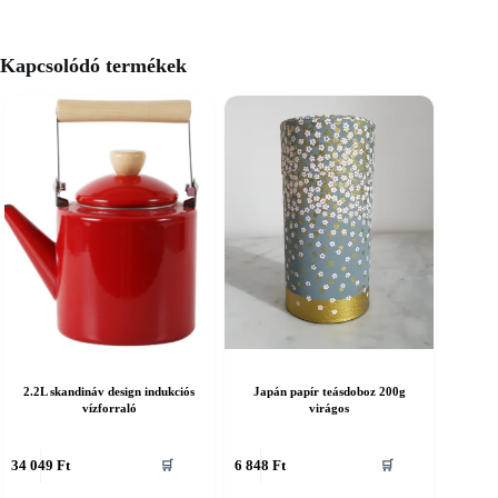
Kapcsolódó termékek
2.2L skandináv design indukciós
Japán papír teásdoboz 200g
vízforraló
virágos
34 049
Ft
6 848
Ft
🛒
🛒