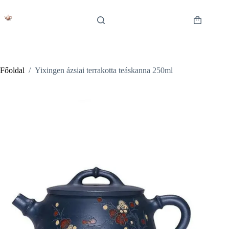
Skip
to
content
Shopping
cart
Főoldal
/
Yixingen ázsiai terrakotta teáskanna 250ml