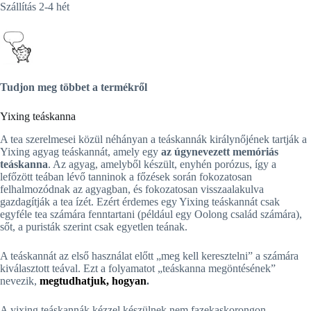
Szállítás 2-4 hét
Tudjon meg többet a termékről
Yixing teáskanna
A tea szerelmesei közül néhányan a teáskannák királynőjének tartják a
Yixing agyag teáskannát, amely egy
az úgynevezett memóriás
teáskanna
. Az agyag, amelyből készült, enyhén porózus, így a
lefőzött teában lévő tanninok a főzések során fokozatosan
felhalmozódnak az agyagban, és fokozatosan visszaalakulva
gazdagítják a tea ízét. Ezért érdemes egy Yixing teáskannát csak
egyféle tea számára fenntartani (például egy Oolong család számára),
sőt, a puristák szerint csak egyetlen teának.
A teáskannát az első használat előtt „meg kell keresztelni” a számára
kiválasztott teával. Ezt a folyamatot „teáskanna megöntésének”
nevezik,
megtudhatjuk, hogyan
.
A yixing teáskannák kézzel készülnek nem fazekaskorongon