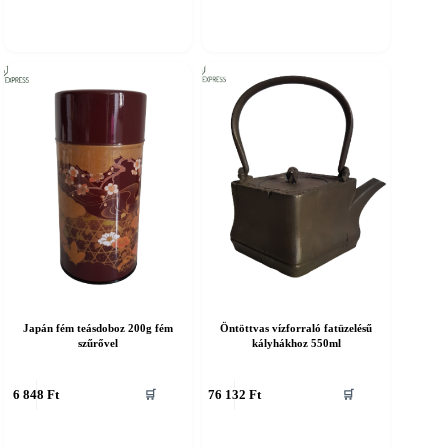
Japán fém teásdoboz 200g fém
Öntöttvas vízforraló fatüzelésű
szűrővel
kályhákhoz 550ml
6 848
Ft
76 132
Ft
🛒
🛒