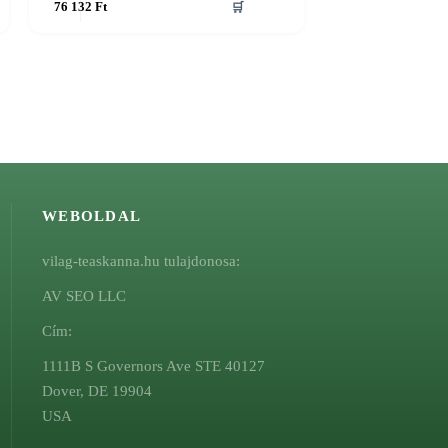
76 132
Ft
🛒
WEBOLDAL
vilag-teaskanna.hu tulajdonosa:
AV SEO LLC
Cím:
1111B S Governors Ave STE 40127
Dover, DE 19904
USA