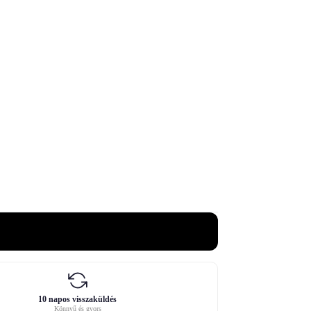
10 napos visszaküldés
Könnyű és gyors