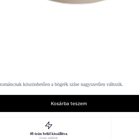
 zománcnak köszönhetően a bögrék színe nagyszerűen változik.
Kosárba teszem
48 órán belül kiszállítva
Gyors szállítás