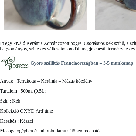
Itt egy kiváló
Kerámia Zománcozott bögre
. Csodálatos kék színű, a sz
hagyományos, színes és változatos oxidált megjelenésű, természetes és
Gyors szállítás Franciaországban
– 3-5 munkanap
Anyag : Terrakotta – Kerámia – Mázas kőedény
Tartalom : 500ml (0.5L)
Szín : Kék
Kollekció OXYD Ard’time
Készítés : Kézzel
Mosogatógépben és mikrohullámú sütőben mosható