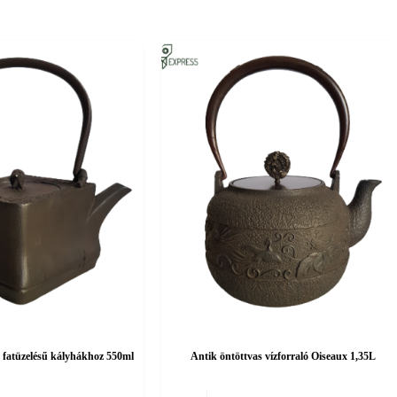
ó fatüzelésű kályhákhoz 550ml
Antik öntöttvas vízforraló Oiseaux 1,35L