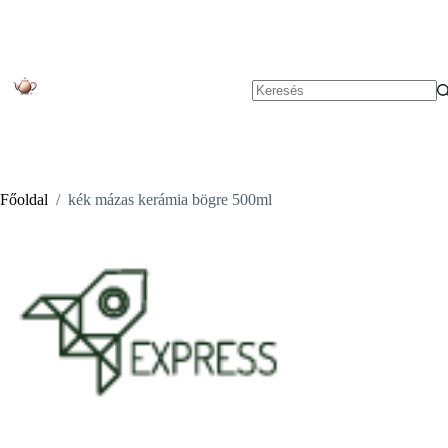
Skip
to
content
No
results
Főoldal
/
kék mázas kerámia bögre 500ml