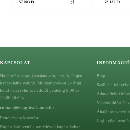
57 003
Ft
🛒
76 132
Ft
KAPCSOLAT
INFORMÁCI
Ha kérdése vagy javaslata van, kérjük, lépjen
Blog
kapcsolatba velünk. Munkanapokon 24 órán
Szállítási irányelv
belül válaszolunk, hétfőtől péntekig 9:00 és
Adatvédelmi irán
17:00 között.
Visszaküldési és v
contact@vilag-teaskanna.hu
Általános szerződé
Rendelésem követése
Jogi nyilatkozat 
Kapcsolatfelvétel a rendeléssel kapcsolatban