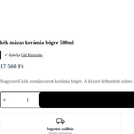
kék mázas kerámia bögre 500ml
✓ Ajánlja
Gál Krisztián
17 560
Ft
Nagyszerű kék zománcozott kerámia bögre. A kézzel felhordott színes
kék
mázas
kerámia
bögre
500ml
mennyiség
Ingyenes szállítás
Minden rendeléshez