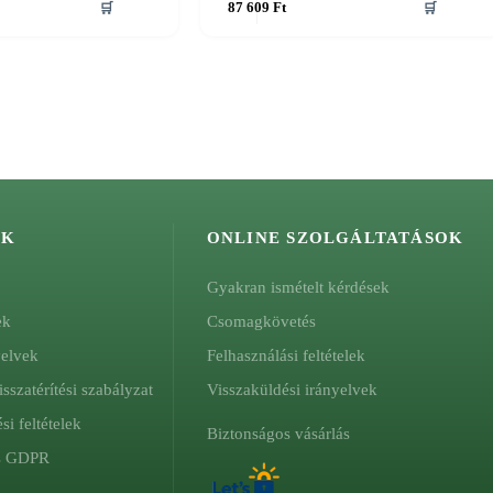
🛒
87 609
Ft
🛒
ÓK
ONLINE SZOLGÁLTATÁSOK
Gyakran ismételt kérdések
ek
Csomagkövetés
yelvek
Felhasználási feltételek
isszatérítési szabályzat
Visszaküldési irányelvek
si feltételek
Biztonságos vásárlás
és GDPR