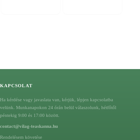
KAPCSOLAT
Ha kérdése vagy javaslata van, kérjük, lépjen kapcsolatba
velünk. Munkanapokon 24 órán belül válaszolunk, hétfőtől
péntekig 9:00 és 17:00 között.
contact@vilag-teaskanna.hu
Rendelésem követése