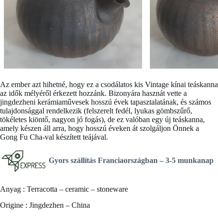
Az ember azt hihetné, hogy ez a csodálatos kis
Vintage kínai teáskanna
az idők mélyéről érkezett hozzánk. Bizonyára hasznát vette a
jingdezheni kerámiaművesek hosszú évek tapasztalatának, és számos
tulajdonsággal rendelkezik (felszerelt fedél, lyukas gömbszűrő,
tökéletes kiöntő, nagyon jó fogás), de ez valóban egy új teáskanna,
amely készen áll arra, hogy hosszú éveken át szolgáljon Önnek a
Gong Fu Cha-val készített teájával.
Gyors szállítás Franciaországban –
3-5 munkanap
Anyag : Terracotta – ceramic – stoneware
Origine : Jingdezhen – China