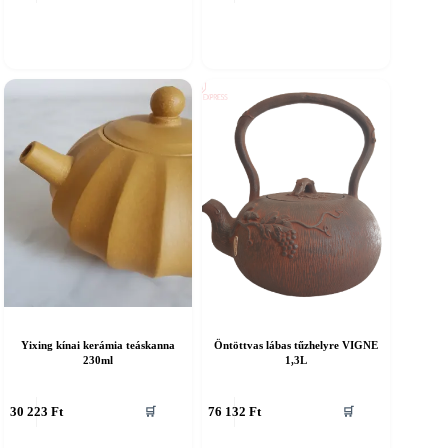
Yixing kínai kerámia teáskanna
Öntöttvas lábas tűzhelyre VIGNE
230ml
1,3L
30 223
Ft
76 132
Ft
🛒
🛒