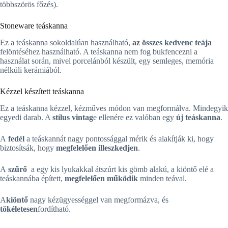
többszörös főzés).
Stoneware teáskanna
Ez a teáskanna sokoldalúan használható,
az összes kedvenc teája
felöntéséhez használható. A teáskanna nem fog bukfencezni a
használat során, mivel porcelánból készült, egy semleges, memória
nélküli kerámiából.
Kézzel készített teáskanna
Ez a teáskanna kézzel, kézműves módon van megformálva. Mindegyik
egyedi darab. A
stílus vintag
e ellenére ez valóban egy
új teáskanna
.
A
fedél
a teáskannát nagy pontossággal mérik és alakítják ki, hogy
biztosítsák, hogy
megfelelően illeszkedjen
.
A
szűrő
a
egy kis lyukakkal átszúrt kis gömb alakú, a kiöntő elé a
teáskannába épített,
megfelelően működik
minden teával.
A
kiöntő
nagy kézügyességgel van megformázva, és
tökéletesen
fordítható.