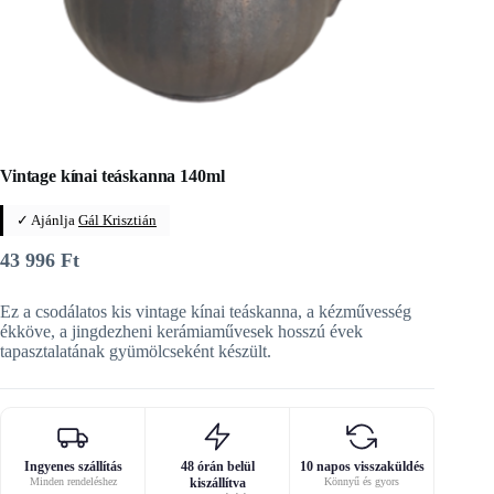
Vintage kínai teáskanna 140ml
✓ Ajánlja
Gál Krisztián
43 996
Ft
Ez a csodálatos kis vintage kínai teáskanna, a kézművesség
ékköve, a jingdezheni kerámiaművesek hosszú évek
tapasztalatának gyümölcseként készült.
Ingyenes szállítás
48 órán belül
10 napos visszaküldés
Minden rendeléshez
kiszállítva
Könnyű és gyors