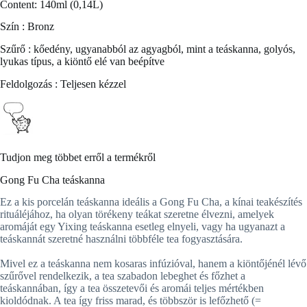
Content: 140ml (0,14L)
Szín : Bronz
Szűrő : kőedény, ugyanabból az agyagból, mint a teáskanna, golyós,
lyukas típus, a kiöntő elé van beépítve
Feldolgozás : Teljesen kézzel
Tudjon meg többet erről a termékről
Gong Fu Cha teáskanna
Ez a kis porcelán teáskanna ideális a Gong Fu Cha, a kínai teakészítés
rituáléjához, ha olyan törékeny teákat szeretne élvezni, amelyek
aromáját egy Yixing teáskanna esetleg elnyeli, vagy ha ugyanazt a
teáskannát szeretné használni többféle tea fogyasztására.
Mivel ez a teáskanna nem kosaras infúzióval, hanem a kiöntőjénél lévő
szűrővel rendelkezik, a tea szabadon lebeghet és főzhet a
teáskannában, így a tea összetevői és aromái teljes mértékben
kioldódnak. A tea így friss marad, és többször is lefőzhető (=