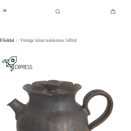
Skip
to
content
Shopping
cart
Főoldal
/
Vintage kínai teáskanna 140ml