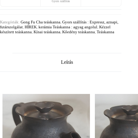
Gyors szállítás
Kategóriák:
Gong Fu Cha teáskanna
,
Gyors szállítás : Expressz, aznapi,
futárszolgálat
,
HÍREK
,
kerámia Teáskanna : agyag angolul
,
Kézzel
készített teáskanna
,
Kínai teáskanna
,
Kőedény teáskanna
,
Teáskanna
Leírás