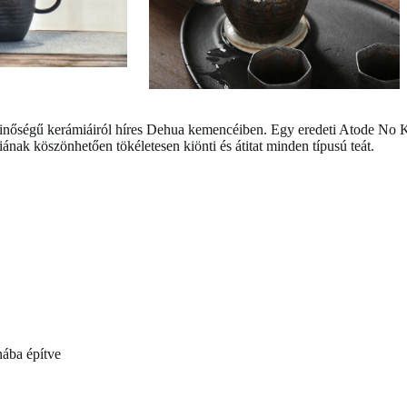
inőségű kerámiáiról híres Dehua kemencéiben. Egy eredeti Atode No K
ak köszönhetően tökéletesen kiönti és átitat minden típusú teát.
nába építve