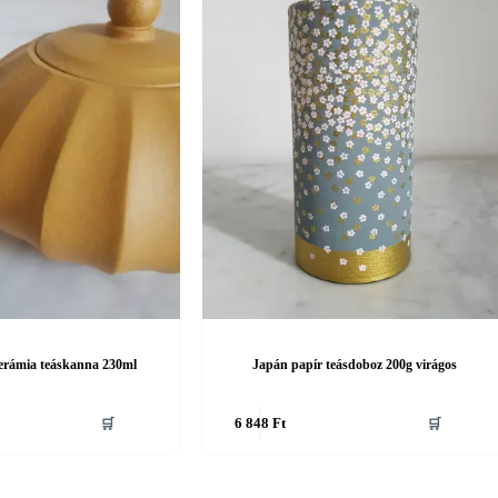
kerámia teáskanna 230ml
Japán papír teásdoboz 200g virágos
🛒
6 848
Ft
🛒