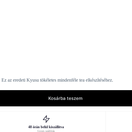
 Ez az eredeti Kyusu tökéletes mindenféle tea elkészítéséhez.
Kosárba teszem
48 órán belül kiszállítva
Gyors szállítás