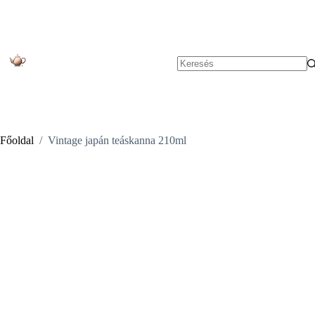
Skip
to
content
No
results
Főoldal
/
Vintage japán teáskanna 210ml