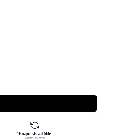
10 napos visszaküldés
Könnyű és gyors