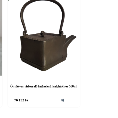
Öntöttvas vízforraló fatüzelésű kályhákhoz 550ml
76 132
Ft
🛒