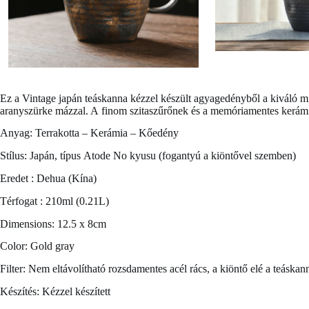
Ez a
Vintage japán teáskanna
kézzel készült agyagedényből a kiváló m
aranyszürke mázzal. A finom szitaszűrőnek és a memóriamentes kerámián
Anyag: Terrakotta – Kerámia – Kőedény
Stílus: Japán, típus Atode No kyusu (fogantyú a kiöntővel szemben)
Eredet : Dehua (Kína)
Térfogat : 210ml (0.21L)
Dimensions: 12.5 x 8cm
Color: Gold gray
Filter: Nem eltávolítható rozsdamentes acél rács, a kiöntő elé a teáskan
Készítés: Kézzel készített