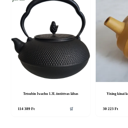
Tetsubin Iwachu 1.3L öntöttvas lábas
Yixing kínai 
114 389
Ft
🛒
30 223
Ft