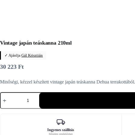
Vintage japán teáskanna 210ml
✓ Ajánlja
Gál Krisztián
30 223
Ft
Minőségi, kézzel készített vintage japán teáskanna Dehua terrakottából.
Vintage
japán
teáskanna
210ml
mennyiség
Ingyenes szállítás
Minden rendeléshez