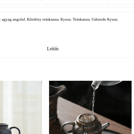
: agyag angolul
,
Kőedény teáskanna
,
Kyusu
,
Teáskanna
,
Ushirode Kyusu
Leírás