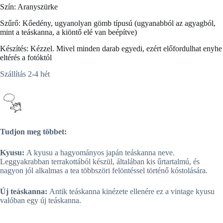
Szín: Aranyszürke
Szűrő: Kőedény, ugyanolyan gömb típusú (ugyanabból az agyagból,
mint a teáskanna, a kiöntő elé van beépítve)
Készítés: Kézzel. Mivel minden darab egyedi, ezért előfordulhat enyhe
eltérés a fotóktól
Szállítás 2-4 hét
Tudjon meg többet:
Kyusu:
A kyusu a hagyományos japán teáskanna neve.
Leggyakrabban terrakottából készül, általában kis űrtartalmú, és
nagyon jól alkalmas a tea többszöri felöntéssel történő kóstolására.
Új teáskanna:
Antik teáskanna kinézete ellenére ez a vintage kyusu
valóban egy új teáskanna.