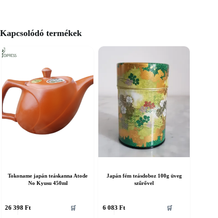
Kapcsolódó termékek
Tokoname japán teáskanna Atode
Japán fém teásdoboz 100g üveg
No Kyusu 450ml
szűrővel
26 398
Ft
6 083
Ft
🛒
🛒