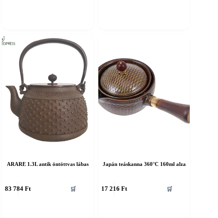
ARARE 1.3L antik öntöttvas lábas
Japán teáskanna 360°C 160ml alza
83 784
Ft
17 216
Ft
🛒
🛒