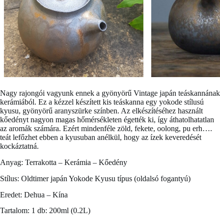
Nagy rajongói vagyunk ennek a gyönyörű
Vintage japán teáskannának
kerámiából. Ez a kézzel készített kis teáskanna egy yokode stílusú
kyusu, gyönyörű aranyszürke színben. Az elkészítéséhez használt
kőedényt nagyon magas hőmérsékleten égették ki, így áthatolhatatlan
az aromák számára. Ezért mindenféle zöld, fekete, oolong, pu erh….
teát lefőzhet ebben a kyusuban anélkül, hogy az ízek keveredését
kockáztatná.
Anyag: Terrakotta – Kerámia – Kőedény
Stílus: Oldtimer japán Yokode Kyusu típus (oldalsó fogantyú)
Eredet: Dehua – Kína
Tartalom: 1 db: 200ml (0.2L)