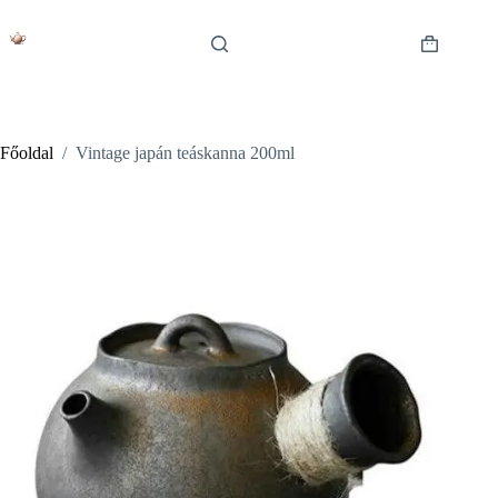
Skip
to
content
Shopping
cart
Főoldal
/
Vintage japán teáskanna 200ml