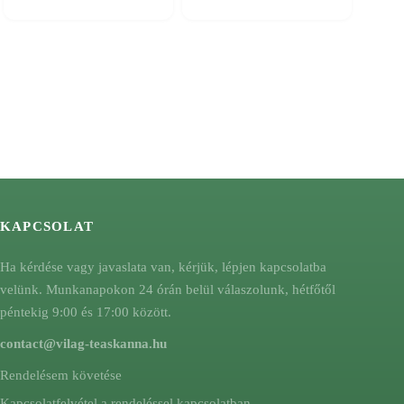
KAPCSOLAT
Ha kérdése vagy javaslata van, kérjük, lépjen kapcsolatba
velünk. Munkanapokon 24 órán belül válaszolunk, hétfőtől
péntekig 9:00 és 17:00 között.
contact@vilag-teaskanna.hu
Rendelésem követése
Kapcsolatfelvétel a rendeléssel kapcsolatban