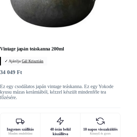
Vintage japán teáskanna 200ml
✓ Ajánlja
Gál Krisztián
34 049
Ft
Ez egy csodálatos japán vintage teáskanna. Ez egy Yokode
kyusu mázas kerámiából, kézzel készült mindenféle tea
főzésére.
Ingyenes szállítás
48 órán belül
10 napos visszaküldés
Minden rendeléshez
kiszállítva
Könnyű és gyors