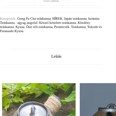
Gyors szállítás
Kategóriák:
Gong Fu Cha teáskanna
,
HÍREK
,
Japán teáskanna
,
kerámia
Teáskanna : agyag angolul
,
Kézzel készített teáskanna
,
Kőedény
teáskanna
,
Kyusu
,
Őszi téli teáskanna
,
Promóciók
,
Teáskanna
,
Yokode és
Futanashi Kyusu
Leírás