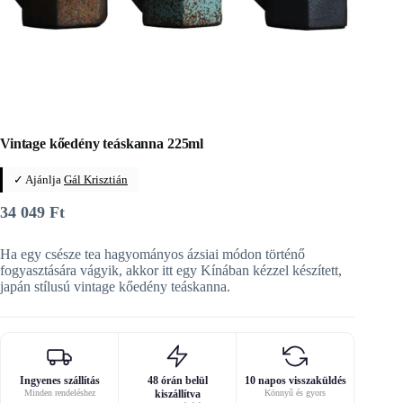
Vintage kőedény teáskanna 225ml
✓ Ajánlja
Gál Krisztián
34 049
Ft
Ha egy csésze tea hagyományos ázsiai módon történő
fogyasztására vágyik, akkor itt egy Kínában kézzel készített,
japán stílusú vintage kőedény teáskanna.
Ingyenes szállítás
48 órán belül
10 napos visszaküldés
Minden rendeléshez
kiszállítva
Könnyű és gyors