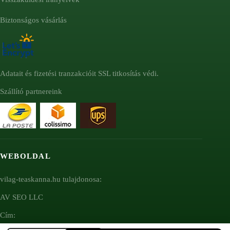
Biztonságos vásárlás
Adatait és fizetési tranzakcióit SSL titkosítás védi.
Szállító partnereink
WEBOLDAL
vilag-teaskanna.hu tulajdonosa:
AV SEO LLC
Cím: