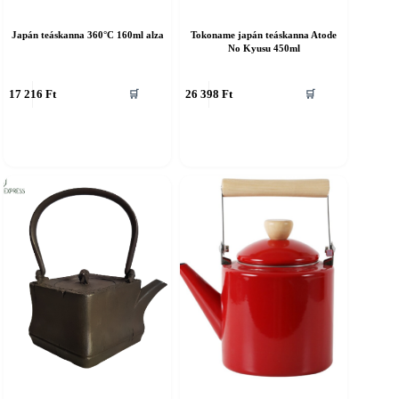
Japán teáskanna 360°C 160ml alza
Tokoname japán teáskanna Atode
No Kyusu 450ml
17 216
Ft
26 398
Ft
🛒
🛒