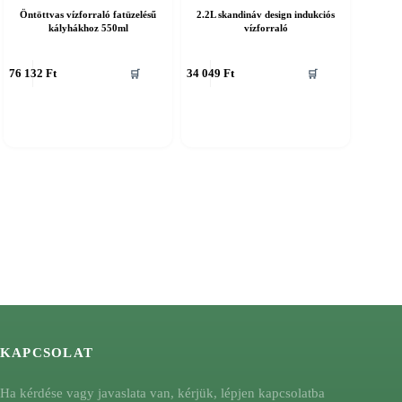
Öntöttvas vízforraló fatüzelésű
2.2L skandináv design indukciós
kályhákhoz 550ml
vízforraló
76 132
Ft
34 049
Ft
🛒
🛒
KAPCSOLAT
Ha kérdése vagy javaslata van, kérjük, lépjen kapcsolatba