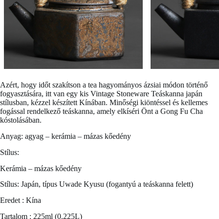
Azért, hogy időt szakítson a tea hagyományos ázsiai módon történő
fogyasztására, itt van egy kis
Vintage Stoneware Teáskanna
japán
stílusban, kézzel készített Kínában. Minőségi kiöntéssel és kellemes
fogással rendelkező teáskanna, amely elkíséri Önt a Gong Fu Cha
kóstolásában.
Anyag: agyag – kerámia – mázas kőedény
Stílus:
Kerámia – mázas kőedény
Stílus: Japán, típus Uwade Kyusu (fogantyú a teáskanna felett)
Eredet : Kína
Tartalom : 225ml (0.225L)