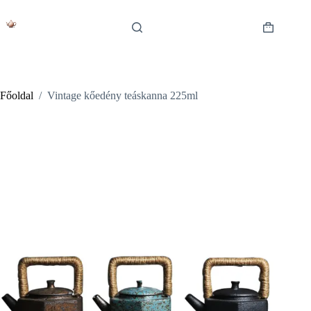
Skip
to
content
Shopping
cart
Főoldal
/
Vintage kőedény teáskanna 225ml