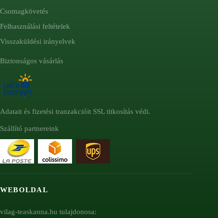
Csomagkövetés
Felhasználási feltételek
Visszaküldési irányelvek
Biztonságos vásárlás
Adatait és fizetési tranzakcióit SSL titkosítás védi.
Szállító partnereink
WEBOLDAL
vilag-teaskanna.hu tulajdonosa: