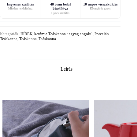
Ingyenes szállítás
48 órán belül
10 napos visszaküldés
Minden rendeléshez
kiszállítva
Könnyű és gyors
Gyors szállítás
Kategóriák:
HÍREK
,
kerámia Teáskanna : agyag angolul
,
Porcelán
Teáskanna
,
Teáskanna
,
Teáskanna
Leírás