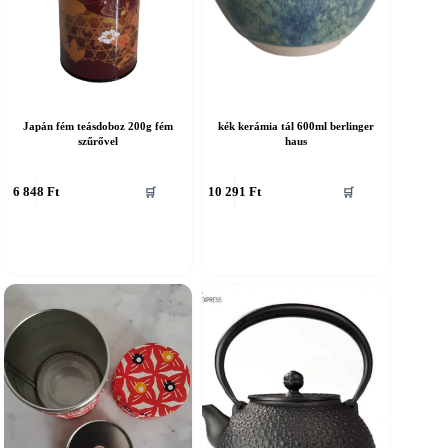
Japán fém teásdoboz 200g fém
kék kerámia tál 600ml berlinger
szűrővel
haus
6 848
Ft
10 291
Ft
🛒
🛒