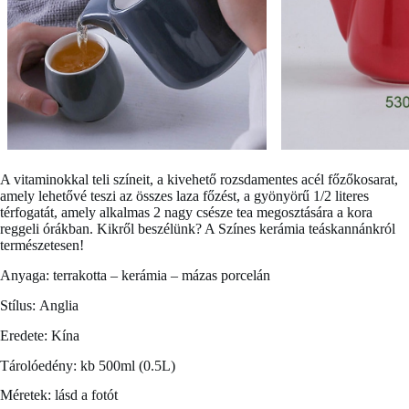
A vitaminokkal teli színeit, a kivehető rozsdamentes acél főzőkosarat,
amely lehetővé teszi az összes laza főzést, a gyönyörű 1/2 literes
térfogatát, amely alkalmas 2 nagy csésze tea megosztására a kora
reggeli órákban. Kikről beszélünk? A
Színes kerámia teáskannánkról
természetesen!
Anyaga: terrakotta – kerámia – mázas porcelán
Stílus: Anglia
Eredete: Kína
Tárolóedény: kb 500ml (0.5L)
Méretek: lásd a fotót