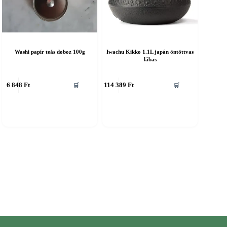
Washi papír teás doboz 100g
Iwachu Kikko 1.1L japán öntöttvas
lábas
6 848
Ft
114 389
Ft
🛒
🛒