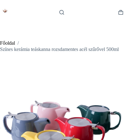
Skip
to
content
Shopping
cart
Főoldal
/
Színes kerámia teáskanna rozsdamentes acél szűrővel 500ml