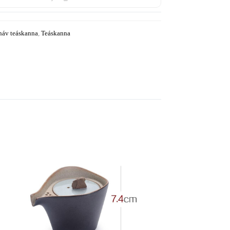
náv teáskanna
,
Teáskanna