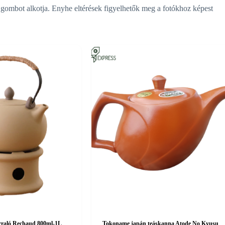
 gombot alkotja. Enyhe eltérések figyelhetők meg a fotókhoz képest
rraló Rechaud 800ml-1L
Tokoname japán teáskanna Atode No Kyusu