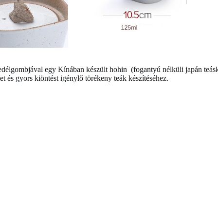
edélgombjával egy Kínában készült hohin (fogantyú nélküli japán teás
 és gyors kiöntést igénylő törékeny teák készítéséhez.