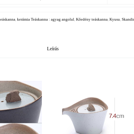
teáskanna
,
kerámia Teáskanna : agyag angolul
,
Kőedény teáskanna
,
Kyusu
,
Skandi
Leírás