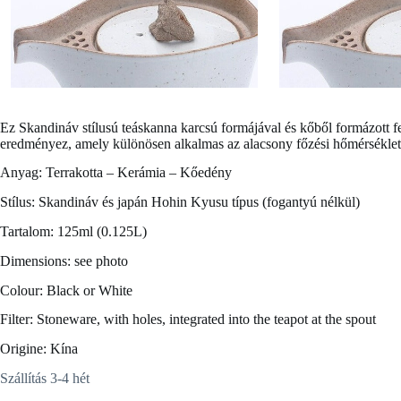
Ez
Skandináv stílusú teáskanna
karcsú formájával és kőből formázott f
eredményez, amely különösen alkalmas az alacsony főzési hőmérsékletet
Anyag: Terrakotta – Kerámia – Kőedény
Stílus: Skandináv és japán Hohin Kyusu típus (fogantyú nélkül)
Tartalom: 125ml (0.125L)
Dimensions: see photo
Colour: Black or White
Filter: Stoneware, with holes, integrated into the teapot at the spout
Origine: Kína
Szállítás 3-4 hét