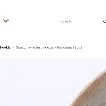
Skip
to
content
No
results
Főoldal
/
Skandináv stílusú kőedény teáskanna 125ml