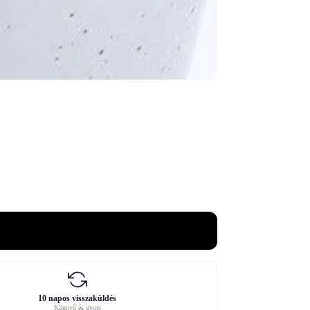
10 napos visszaküldés
Könnyű és gyors