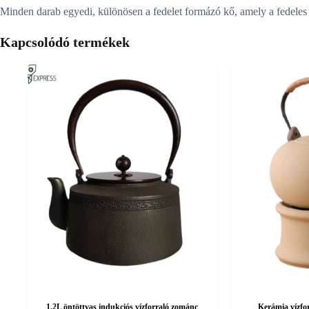
Minden darab egyedi, különösen a fedelet formázó kő, amely a fedeles
Kapcsolódó termékek
1.2L öntöttvas indukciós vízforraló zománc
Kerámia vízfo