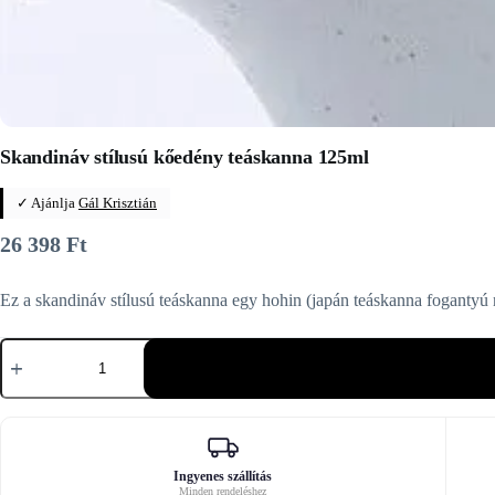
Skandináv stílusú kőedény teáskanna 125ml
✓ Ajánlja
Gál Krisztián
26 398
Ft
Ez a skandináv stílusú teáskanna egy hohin (japán teáskanna fogantyú 
Skandináv
stílusú
kőedény
teáskanna
125ml
mennyiség
Ingyenes szállítás
Minden rendeléshez