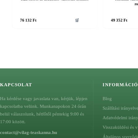
r
76 132
Ft
🛒
49 352
Ft
KAPCSOLAT
INFORMÁCI
Ha kérdése vagy javaslata van, kérjük, lépjen
Blog
kapcsolatba velünk. Munkanapokon 24 órán
Szállítási irányelv
belül válaszolunk, hétfőtől péntekig 9:00 és
Adatvédelmi irán
17:00 között.
Visszaküldési és v
contact@vilag-teaskanna.hu
Általános szerződé