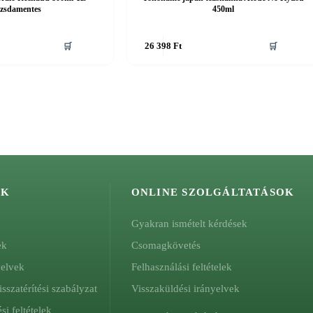
ozsdamentes
450ml
🛒
26 398
Ft
🛒
ÓK
ONLINE SZOLGÁLTATÁSOK
Gyakran ismételt kérdések
ek
Csomagkövetés
yelvek
Felhasználási feltételek
isszatérítési szabályzat
Visszaküldési irányelvek
si feltételek