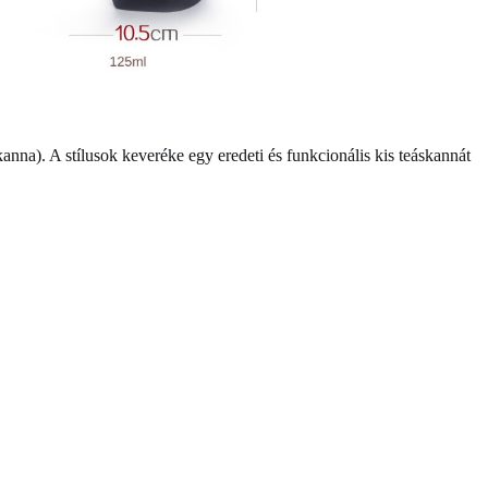
kanna)
. A stílusok keveréke egy eredeti és funkcionális kis teáskannát