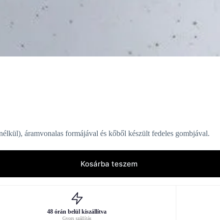
nélkül), áramvonalas formájával és kőből készült fedeles gombjával.
Kosárba teszem
48 órán belül kiszállítva
Gyors szállítás