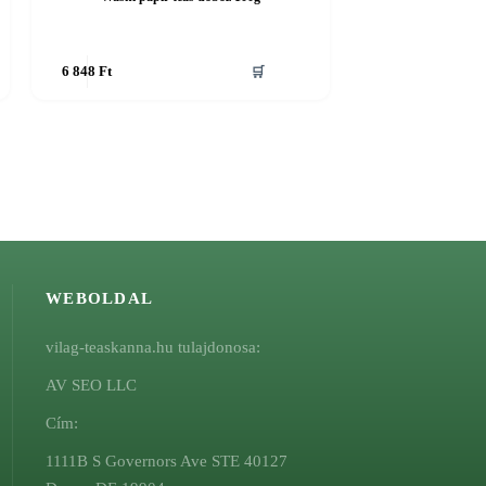
6 848
Ft
🛒
WEBOLDAL
vilag-teaskanna.hu tulajdonosa:
AV SEO LLC
Cím:
1111B S Governors Ave STE 40127