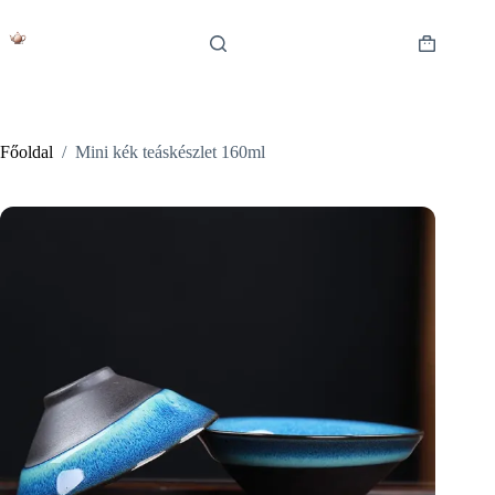
Skip
to
content
Shopping
cart
Főoldal
/
Mini kék teáskészlet 160ml