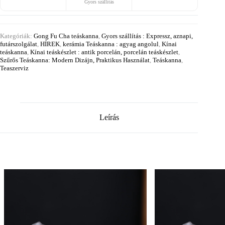
Gyors szállítás
Kategóriák:
Gong Fu Cha teáskanna
,
Gyors szállítás : Expressz, aznapi,
futárszolgálat
,
HÍREK
,
kerámia Teáskanna : agyag angolul
,
Kínai
teáskanna
,
Kínai teáskészlet : antik porcelán, porcelán teáskészlet
,
Szűrős Teáskanna: Modern Dizájn, Praktikus Használat
,
Teáskanna
,
Teaszerviz
Leírás