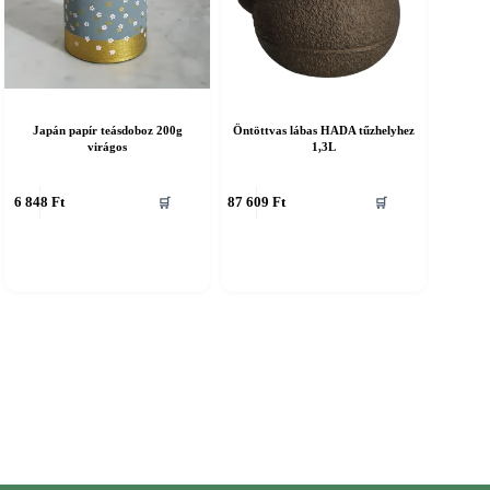
Japán papír teásdoboz 200g
Öntöttvas lábas HADA tűzhelyhez
virágos
1,3L
6 848
Ft
87 609
Ft
🛒
🛒