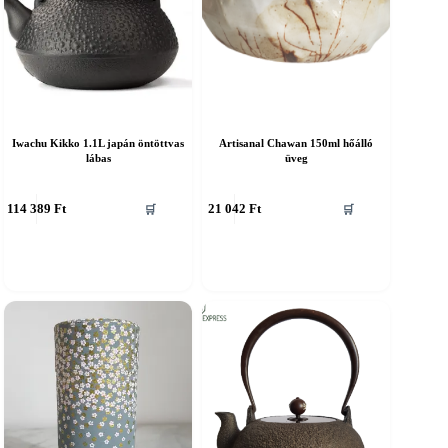
Iwachu Kikko 1.1L japán öntöttvas
Artisanal Chawan 150ml hőálló
lábas
üveg
114 389
Ft
21 042
Ft
🛒
🛒