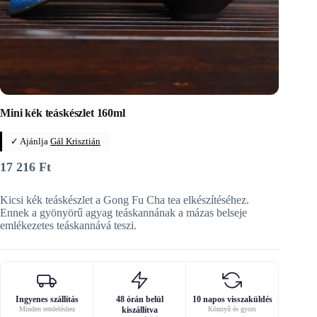
Mini kék teáskészlet 160ml
✓ Ajánlja
Gál Krisztián
17 216
Ft
Kicsi kék teáskészlet a Gong Fu Cha tea elkészítéséhez.
Ennek a gyönyörű agyag teáskannának a mázas belseje
emlékezetes teáskannává teszi.
Ingyenes szállítás
48 órán belül
10 napos visszaküldés
Minden rendeléshez
kiszállítva
Könnyű és gyors