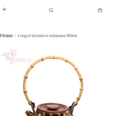
Skip
to
content
Shopping
cart
Főoldal
/
Lengyel kézműves teáskanna 800ml