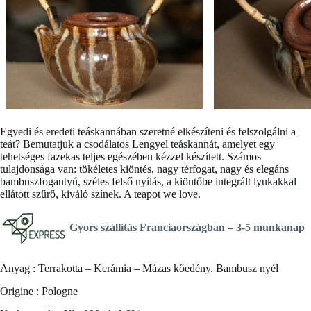
Egyedi és eredeti teáskannában szeretné elkészíteni és felszolgálni a
teát? Bemutatjuk a csodálatos
Lengyel teáskannát
, amelyet egy
tehetséges fazekas teljes egészében kézzel készített. Számos
tulajdonsága van: tökéletes kiöntés, nagy térfogat, nagy és elegáns
bambuszfogantyú, széles felső nyílás, a kiöntőbe integrált lyukakkal
ellátott szűrő, kiváló színek. A teapot we love.
Gyors szállítás Franciaországban –
3-5 munkanap
Anyag : Terrakotta – Kerámia – Mázas kőedény. Bambusz nyél
Origine : Pologne