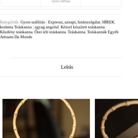
Gyors szállítás
Kategóriák:
Gyors szállítás : Expressz, aznapi, futárszolgálat
,
HÍREK
,
kerámia Teáskanna : agyag angolul
,
Kézzel készített teáskanna
,
Kőedény teáskanna
,
Őszi téli teáskanna
,
Teáskanna
,
Teáskannák Egyéb
Artisans Du Monde
Leírás