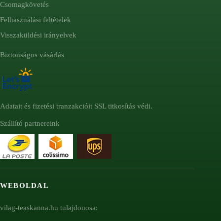
Csomagkövetés
Felhasználási feltételek
Visszaküldési irányelvek
Biztonságos vásárlás
Adatait és fizetési tranzakcióit SSL titkosítás védi.
Szállító partnereink
WEBOLDAL
vilag-teaskanna.hu tulajdonosa: