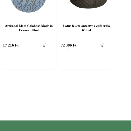
Artisanal Maté Calabash Made in
Lotus fekete öntöttvas vízforraló
France 300ml
650ml
17 216
Ft
72 306
Ft
🛒
🛒