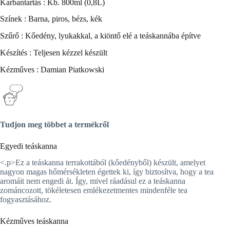
Karbantartás : Kb. 800ml (0,8L)
Színek : Barna, piros, bézs, kék
Szűrő : Kőedény, lyukakkal, a kiöntő elé a teáskannába építve
Készítés : Teljesen kézzel készült
Kézműves : Damian Piatkowski
Tudjon meg többet a termékről
Egyedi teáskanna
<.p>Ez a teáskanna
terrakottából (kőedényből) készült, amelyet
nagyon magas hőmérsékleten égettek ki, így biztosítva, hogy a tea
aromáit nem engedi át. Így, mivel ráadásul ez a teáskanna
zománcozott, tökéletesen emlékezetmentes mindenféle tea
fogyasztásához.
Kézműves teáskanna