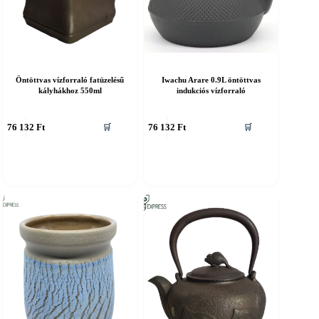
Öntöttvas vízforraló fatüzelésű
Iwachu Arare 0.9L öntöttvas
kályhákhoz 550ml
indukciós vízforraló
76 132
Ft
76 132
Ft
🛒
🛒