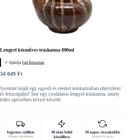
Lengyel kézműves teáskanna 800ml
✓ Ajánlja
Gál Krisztián
34 049
Ft
Szeretné teáját egy egyedi és eredeti teáskannában elkészíteni
és felszolgálni? Íme egy csodálatos lengyel teáskanna, amely
teljes egészében kézzel készült.
Ingyenes szállítás
48 órán belül
10 napos visszaküldés
Minden rendeléshez
kiszállítva
Könnyű és gyors