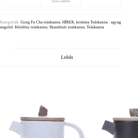
Gyors szállítás
Kategóriák:
Gong Fu Cha teáskanna
,
HÍREK
,
kerámia Teáskanna : agyag
angolul
,
Kőedény teáskanna
,
Skandináv teáskanna
,
Teáskanna
Leírás