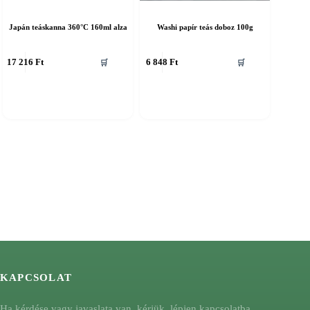
Japán teáskanna 360°C 160ml alza
Washi papír teás doboz 100g
17 216
Ft
6 848
Ft
🛒
🛒
KAPCSOLAT
Ha kérdése vagy javaslata van, kérjük, lépjen kapcsolatba