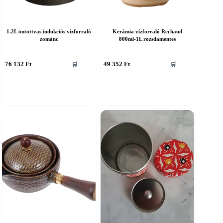
1.2L öntöttvas indukciós vízforraló
Kerámia vízforraló Rechaud
zománc
800ml-1L rozsdamentes
76 132
Ft
49 352
Ft
🛒
🛒