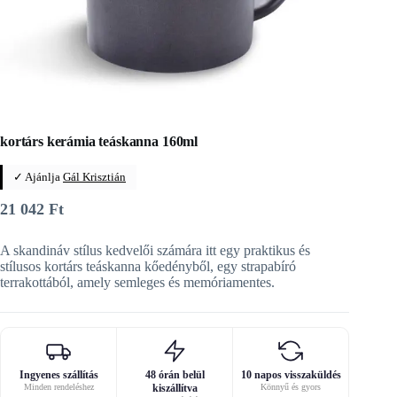
kortárs kerámia teáskanna 160ml
✓ Ajánlja
Gál Krisztián
21 042
Ft
A skandináv stílus kedvelői számára itt egy praktikus és
stílusos kortárs teáskanna kőedényből, egy strapabíró
terrakottából, amely semleges és memóriamentes.
Ingyenes szállítás
48 órán belül
10 napos visszaküldés
Minden rendeléshez
kiszállítva
Könnyű és gyors