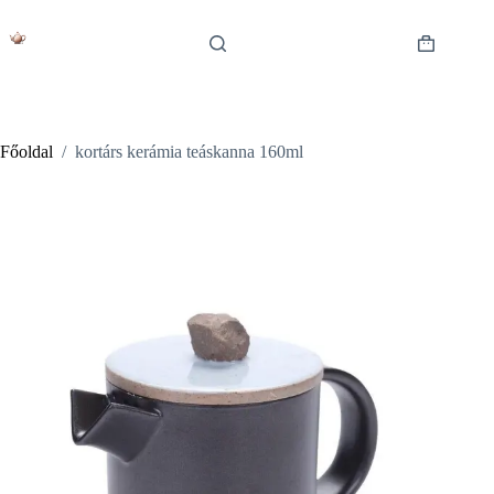
Skip
to
content
Shopping
cart
Főoldal
/
kortárs kerámia teáskanna 160ml