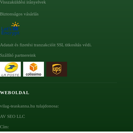
Visszaküldési irányelvek
Biztonságos vásárlás
Adatait és fizetési tranzakcióit SSL titkosítás védi.
Szállító partnereink
WEBOLDAL
vilag-teaskanna.hu tulajdonosa:
AV SEO LLC
Cím: