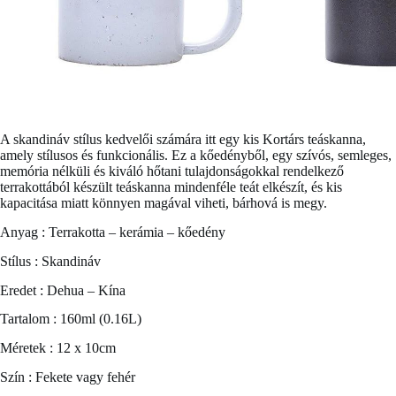
A skandináv stílus kedvelői számára itt egy kis
Kortárs teáskanna
,
amely stílusos és funkcionális. Ez a kőedényből, egy szívós, semleges,
memória nélküli és kiváló hőtani tulajdonságokkal rendelkező
terrakottából készült teáskanna mindenféle teát elkészít, és kis
kapacitása miatt könnyen magával viheti, bárhová is megy.
Anyag : Terrakotta – kerámia – kőedény
Stílus : Skandináv
Eredet : Dehua – Kína
Tartalom : 160ml (0.16L)
Méretek : 12 x 10cm
Szín : Fekete vagy fehér