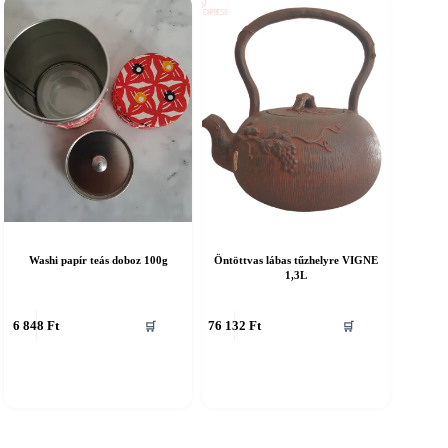
Washi papír teás doboz 100g
Öntöttvas lábas tűzhelyre VIGNE
1,3L
6 848
Ft
76 132
Ft
🛒
🛒