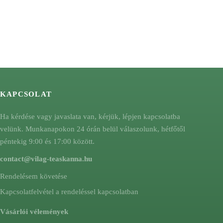
KAPCSOLAT
Ha kérdése vagy javaslata van, kérjük, lépjen kapcsolatba
velünk. Munkanapokon 24 órán belül válaszolunk, hétfőtől
péntekig 9:00 és 17:00 között.
contact@vilag-teaskanna.hu
Rendelésem követése
Kapcsolatfelvétel a rendeléssel kapcsolatban
Vásárlói vélemények