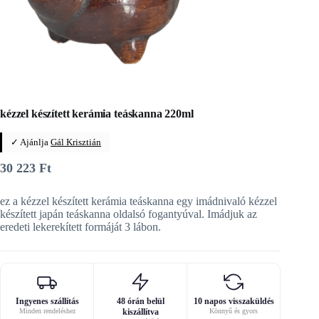
kézzel készített kerámia teáskanna 220ml
✓ Ajánlja
Gál Krisztián
30 223
Ft
ez a kézzel készített kerámia teáskanna egy imádnivaló kézzel
készített japán teáskanna oldalsó fogantyúval. Imádjuk az
eredeti lekerekített formáját 3 lábon.
Ingyenes szállítás
48 órán belül
10 napos visszaküldés
Minden rendeléshez
kiszállítva
Könnyű és gyors