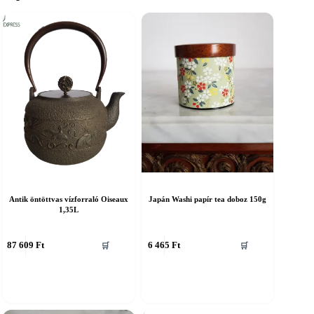
Antik öntöttvas vízforraló Oiseaux
Japán Washi papír tea doboz 150g
1,35L
87 609
Ft
6 465
Ft
🛒
🛒