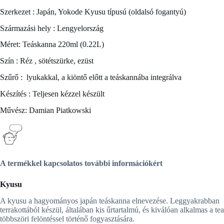
Szerkezet : Japán, Yokode Kyusu típusú (oldalsó fogantyú)
Származási hely : Lengyelország
Méret: Teáskanna 220ml (0.22L)
Szín : Réz , sötétszürke, ezüst
Szűrő : lyukakkal, a kiöntő előtt a teáskannába integrálva
Készítés : Teljesen kézzel készült
Művész: Damian Piatkowski
A termékkel kapcsolatos további információkért
Kyusu
A kyusu a hagyományos japán teáskanna elnevezése. Leggyakrabban
terrakottából készül, általában kis űrtartalmú, és kiválóan alkalmas a tea
többszöri felöntéssel történő fogyasztására.