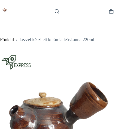
Skip
to
content
Shopping
cart
Főoldal
/
kézzel készített kerámia teáskanna 220ml