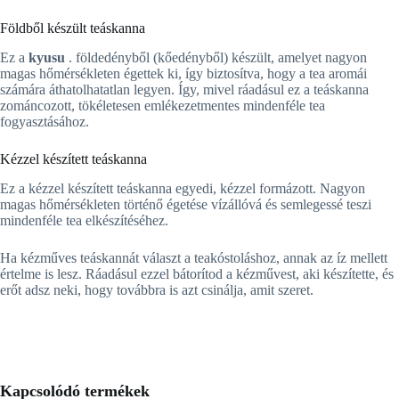
Földből készült teáskanna
Ez a
kyusu
.
földedényből (kőedényből) készült, amelyet nagyon
magas hőmérsékleten égettek ki, így biztosítva, hogy a tea aromái
számára áthatolhatatlan legyen. Így, mivel ráadásul ez a teáskanna
zománcozott, tökéletesen emlékezetmentes mindenféle tea
fogyasztásához.
Kézzel készített teáskanna
Ez a kézzel készített teáskanna egyedi, kézzel formázott. Nagyon
magas hőmérsékleten történő égetése vízállóvá és semlegessé teszi
mindenféle tea elkészítéséhez.
Ha kézműves teáskannát választ a teakóstoláshoz, annak az íz mellett
értelme is lesz. Ráadásul ezzel bátorítod a kézművest, aki készítette, és
erőt adsz neki, hogy továbbra is azt csinálja, amit szeret.
Kapcsolódó termékek