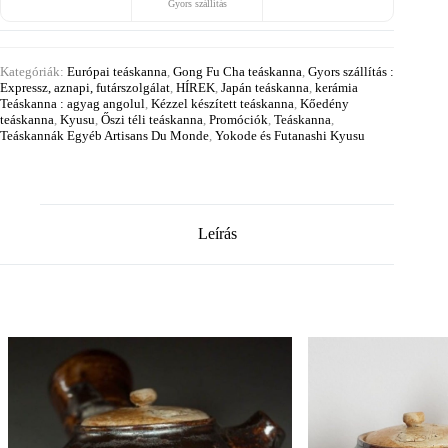
Gyors szállítás
Kategóriák:
Európai teáskanna
,
Gong Fu Cha teáskanna
,
Gyors szállítás :
Expressz, aznapi, futárszolgálat
,
HÍREK
,
Japán teáskanna
,
kerámia
Teáskanna : agyag angolul
,
Kézzel készített teáskanna
,
Kőedény
teáskanna
,
Kyusu
,
Őszi téli teáskanna
,
Promóciók
,
Teáskanna
,
Teáskannák Egyéb Artisans Du Monde
,
Yokode és Futanashi Kyusu
Leírás