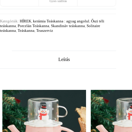
Gyors szállítás
Kategóriák:
HÍREK
,
kerámia Teáskanna : agyag angolul
,
Őszi téli
teáskanna
,
Porcelán Teáskanna
,
Skandináv teáskanna
,
Solitaire
teáskanna
,
Teáskanna
,
Teaszerviz
Leírás