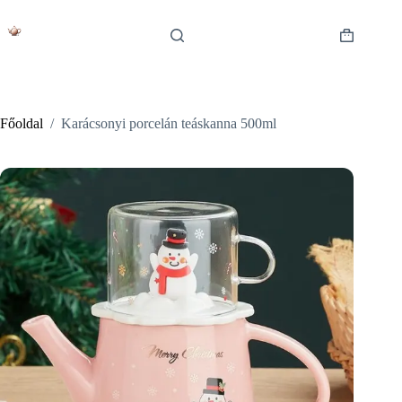
Skip
to
content
Shopping
cart
Főoldal
/
Karácsonyi porcelán teáskanna 500ml