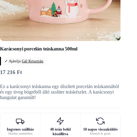
Karácsonyi porcelán teáskanna 500ml
✓ Ajánlja
Gál Krisztián
17 216
Ft
Ez a karácsonyi teáskanna egy díszített porcelán teáskannából
és egy üveg bögréből álló szoliter teáskészlet. A karácsonyi
hangulat garantált!
Ingyenes szállítás
48 órán belül
10 napos visszaküldés
Minden rendeléshez
kiszállítva
Könnyű és gyors