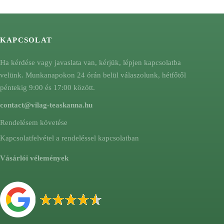
KAPCSOLAT
Ha kérdése vagy javaslata van, kérjük, lépjen kapcsolatba
velünk. Munkanapokon 24 órán belül válaszolunk, hétfőtől
péntekig 9:00 és 17:00 között.
contact@vilag-teaskanna.hu
Rendelésem követése
Kapcsolatfelvétel a rendeléssel kapcsolatban
Vásárlói vélemények