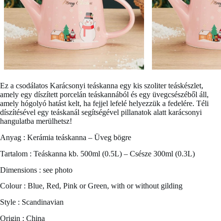
Ez a csodálatos
Karácsonyi teáskanna
egy kis szoliter teáskészlet,
amely egy díszített porcelán teáskannából és egy üvegcsészéből áll,
amely hógolyó hatást kelt, ha fejjel lefelé helyezzük a fedelére. Téli
díszítésével egy teáskanál segítségével pillanatok alatt karácsonyi
hangulatba merülhetsz!
Anyag : Kerámia teáskanna – Üveg bögre
Tartalom : Teáskanna kb. 500ml (0.5L) – Csésze 300ml (0.3L)
Dimensions : see photo
Colour : Blue, Red, Pink or Green, with or without gilding
Style : Scandinavian
Origin : China