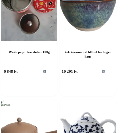
Washi papír teás doboz 100g
kék kerámia tál 600ml berlinger
haus
6 848
Ft
10 291
Ft
🛒
🛒