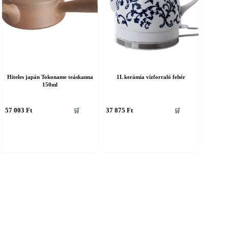
Hiteles japán Tokoname teáskanna
1L kerámia vízforraló fehér
150ml
57 003
Ft
37 875
Ft
🛒
🛒