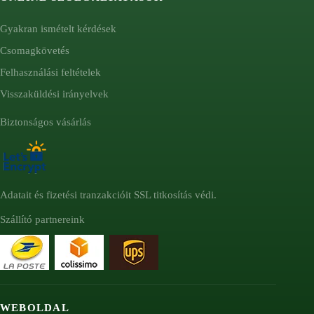
Gyakran ismételt kérdések
Csomagkövetés
Felhasználási feltételek
Visszaküldési irányelvek
Biztonságos vásárlás
Adatait és fizetési tranzakcióit SSL titkosítás védi.
Szállító partnereink
WEBOLDAL