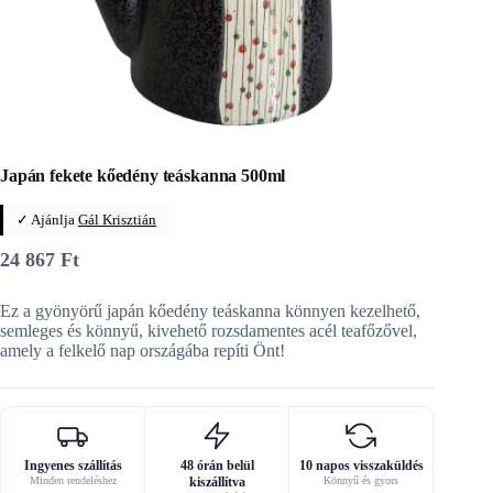
Japán fekete kőedény teáskanna 500ml
✓ Ajánlja
Gál Krisztián
24 867
Ft
Ez a gyönyörű japán kőedény teáskanna könnyen kezelhető,
semleges és könnyű, kivehető rozsdamentes acél teafőzővel,
amely a felkelő nap országába repíti Önt!
Ingyenes szállítás
48 órán belül
10 napos visszaküldés
Minden rendeléshez
kiszállítva
Könnyű és gyors