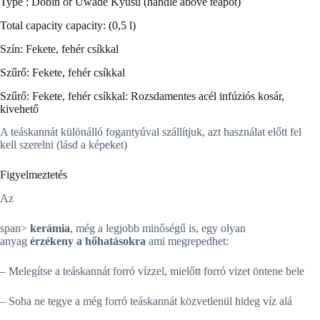
Type : Dobin or Uwade Kyusu (handle above teapot)
Total capacity capacity: (0,5 l)
Szín: Fekete, fehér csíkkal
Szűrő: Fekete, fehér csíkkal
Szűrő: Fekete, fehér csíkkal: Rozsdamentes acél infúziós kosár,
kivehető
A teáskannát különálló fogantyúval szállítjuk, azt használat előtt fel
kell szerelni (lásd a képeket)
Figyelmeztetés
Az
span>
kerámia
, még a legjobb minőségű is, egy olyan
anyag
érzékeny a hőhatásokra
ami megrepedhet:
– Melegítse a teáskannát forró vízzel, mielőtt forró vizet öntene bele
– Soha ne tegye a még forró teáskannát közvetlenül hideg víz alá