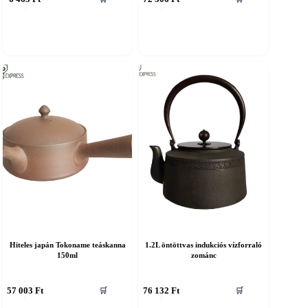
Hiteles japán Tokoname teáskanna
1.2L öntöttvas indukciós vízforraló
150ml
zománc
57 003
Ft
76 132
Ft
🛒
🛒