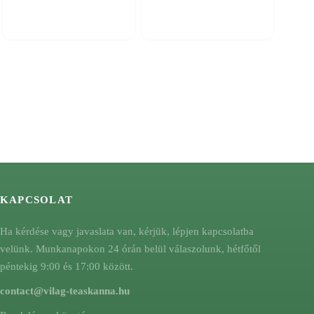
KAPCSOLAT
Ha kérdése vagy javaslata van, kérjük, lépjen kapcsolatba
velünk. Munkanapokon 24 órán belül válaszolunk, hétfőtől
péntekig 9:00 és 17:00 között.
contact@vilag-teaskanna.hu