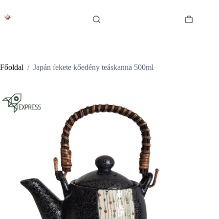
Skip
to
content
Shopping
cart
Főoldal
/
Japán fekete kőedény teáskanna 500ml