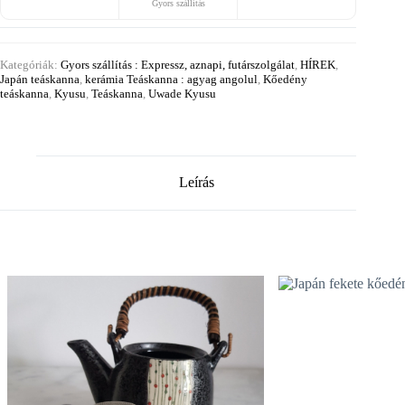
Gyors szállítás
Kategóriák:
Gyors szállítás : Expressz, aznapi, futárszolgálat
,
HÍREK
,
Japán teáskanna
,
kerámia Teáskanna : agyag angolul
,
Kőedény
teáskanna
,
Kyusu
,
Teáskanna
,
Uwade Kyusu
Leírás