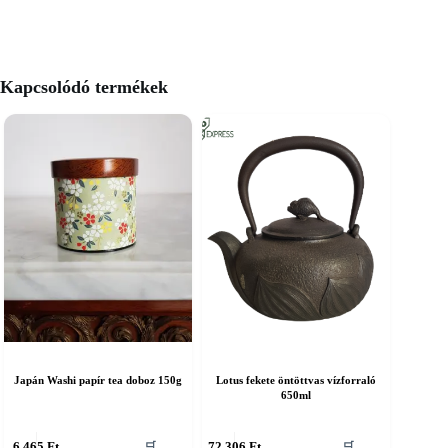
Kapcsolódó termékek
Japán Washi papír tea doboz 150g
Lotus fekete öntöttvas vízforraló
650ml
6 465
Ft
72 306
Ft
🛒
🛒