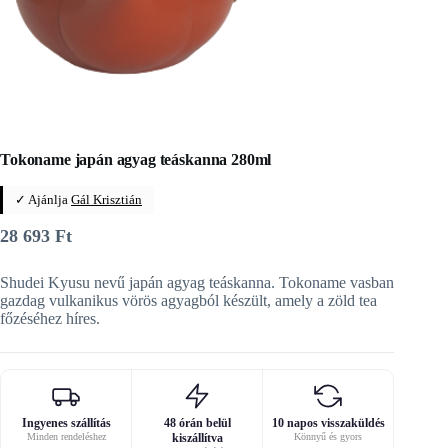
Tokoname japán agyag teáskanna 280ml
✓ Ajánlja
Gál Krisztián
28 693
Ft
Shudei Kyusu nevű japán agyag teáskanna. Tokoname vasban
gazdag vulkanikus vörös agyagból készült, amely a zöld tea
főzéséhez híres.
Ingyenes szállítás
48 órán belül
10 napos visszaküldés
Minden rendeléshez
kiszállítva
Könnyű és gyors