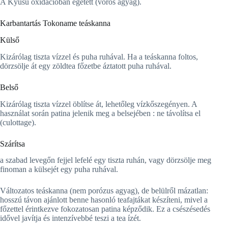
A Kyusu oxidációban égetett (vörös agyag).
Karbantartás Tokoname teáskanna
Külső
Kizárólag tiszta vízzel és puha ruhával. Ha a teáskanna foltos,
dörzsölje át egy zöldtea főzetbe áztatott puha ruhával.
Belső
Kizárólag tiszta vízzel öblítse át, lehetőleg vízkőszegényen. A
használat során patina jelenik meg a belsejében : ne távolítsa el
(culottage).
Szárítsa
a szabad levegőn fejjel lefelé egy tiszta ruhán, vagy dörzsölje meg
finoman a külsejét egy puha ruhával.
Változatos teáskanna (nem porózus agyag), de belülről mázatlan:
hosszú távon ajánlott benne hasonló teafajtákat készíteni, mivel a
főzettel érintkezve fokozatosan patina képződik. Ez a csészésedés
idővel javítja és intenzívebbé teszi a tea ízét.