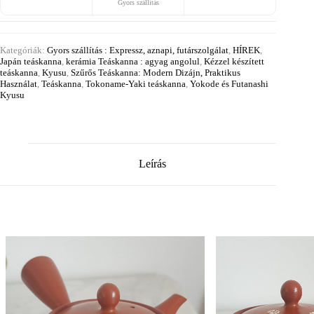
Gyors szállítás
Kategóriák:
Gyors szállítás : Expressz, aznapi, futárszolgálat
,
HÍREK
,
Japán teáskanna
,
kerámia Teáskanna : agyag angolul
,
Kézzel készített
teáskanna
,
Kyusu
,
Szűrős Teáskanna: Modern Dizájn, Praktikus
Használat
,
Teáskanna
,
Tokoname-Yaki teáskanna
,
Yokode és Futanashi
Kyusu
Leírás