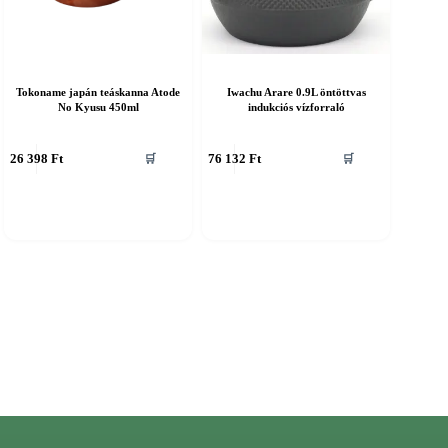
Tokoname japán teáskanna Atode
Iwachu Arare 0.9L öntöttvas
No Kyusu 450ml
indukciós vízforraló
26 398
Ft
76 132
Ft
🛒
🛒