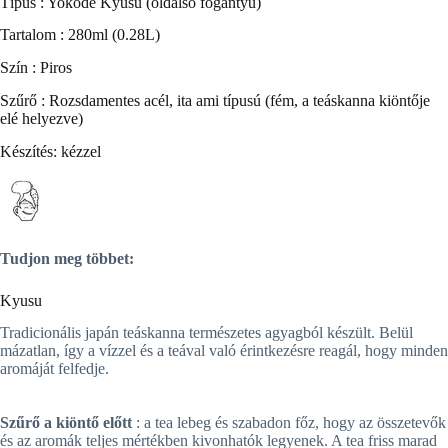
Típus : Yokode Kyusu (oldalsó fogantyú)
Tartalom : 280ml (0.28L)
Szín : Piros
Szűrő : Rozsdamentes acél, ita ami típusú (fém, a teáskanna kiöntője
elé helyezve)
Készítés: kézzel
Tudjon meg többet:
Kyusu
Tradicionális japán teáskanna természetes agyagból készült. Belül
mázatlan, így a vízzel és a teával való érintkezésre reagál, hogy minden
aromáját felfedje.
Szűrő a kiöntő előtt
: a tea lebeg és szabadon főz, hogy az összetevők
és az aromák teljes mértékben kivonhatók legyenek. A tea friss marad