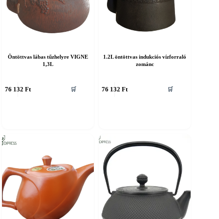
Öntöttvas lábas tűzhelyre VIGNE
1.2L öntöttvas indukciós vízforraló
1,3L
zománc
76 132
Ft
76 132
Ft
🛒
🛒