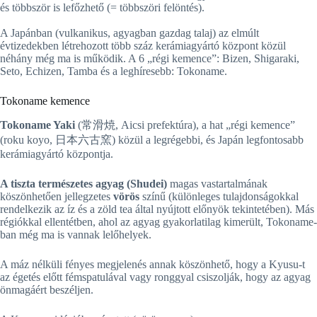
és többször is lefőzhető (= többszöri felöntés).
A Japánban (vulkanikus, agyagban gazdag talaj) az elmúlt
évtizedekben létrehozott több száz kerámiagyártó központ közül
néhány még ma is működik. A 6 „régi kemence”: Bizen, Shigaraki,
Seto, Echizen, Tamba és a leghíresebb: Tokoname.
Tokoname kemence
Tokoname Yaki
(常滑焼, Aicsi prefektúra), a hat „régi kemence”
(roku koyo, 日本六古窯) közül a legrégebbi, és Japán legfontosabb
kerámiagyártó központja.
A tiszta természetes agyag (Shudei)
magas vastartalmának
köszönhetően jellegzetes
vörös
színű (különleges tulajdonságokkal
rendelkezik az íz és a zöld tea által nyújtott előnyök tekintetében). Más
régiókkal ellentétben, ahol az agyag gyakorlatilag kimerült, Tokoname-
ban még ma is vannak lelőhelyek.
A máz nélküli fényes megjelenés annak köszönhető, hogy a Kyusu-t
az égetés előtt fémspatulával vagy ronggyal csiszolják, hogy az agyag
önmagáért beszéljen.