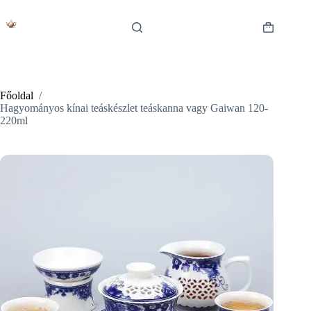
Skip
to
content
Shopping
cart
Főoldal
/
Hagyományos kínai teáskészlet teáskanna vagy Gaiwan 120-
220ml