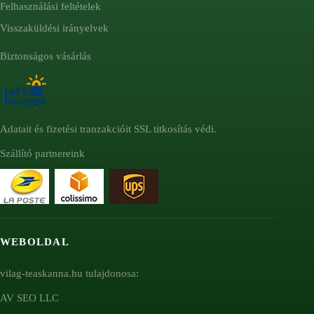
Felhasználási feltételek
Visszaküldési irányelvek
Biztonságos vásárlás
Adatait és fizetési tranzakcióit SSL titkosítás védi.
Szállító partnereink
WEBOLDAL
vilag-teaskanna.hu tulajdonosa:
AV SEO LLC