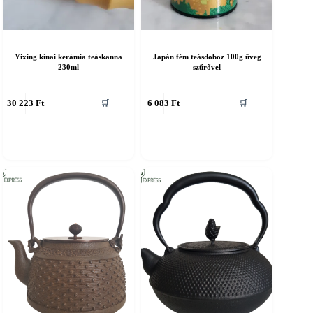
Yixing kínai kerámia teáskanna
Japán fém teásdoboz 100g üveg
230ml
szűrővel
30 223
Ft
6 083
Ft
🛒
🛒