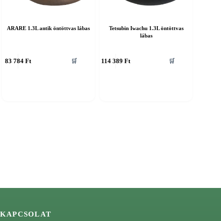
ARARE 1.3L antik öntöttvas lábas
Tetsubin Iwachu 1.3L öntöttvas
lábas
83 784
Ft
114 389
Ft
🛒
🛒
KAPCSOLAT