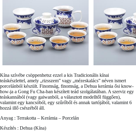
Kína szívébe csöppenhetsz ezzel a kis
Tradicionális kínai
teáskészlettel
, amely „rizsszem” vagy „mézeskalács” néven ismert
porcelánból készült. Finomság, finomság, a Dehua kerámia ősi know-
how-ja a Gong Fu Cha-ban készített teád szolgálatában. A szerviz egy
teáskannából (vagy gaiwanból, a választott modelltől függően),
valamint egy kancsóból, egy szűrőből és annak tartójából, valamint 6
hozzá illő csészéből áll.
Anyag : Terrakotta – Kerámia – Porcelán
Készítés : Dehua (Kína)