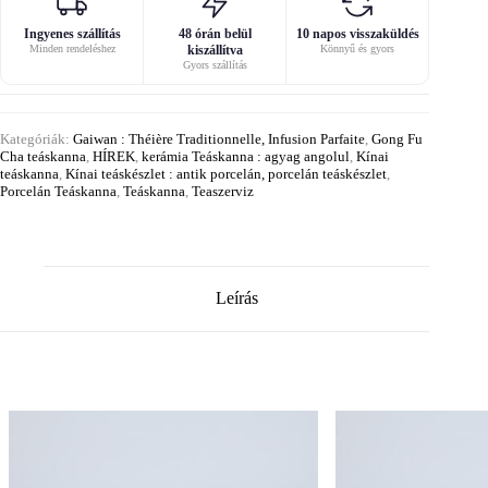
Ingyenes szállítás
48 órán belül
10 napos visszaküldés
Minden rendeléshez
kiszállítva
Könnyű és gyors
Gyors szállítás
Kategóriák:
Gaiwan : Théière Traditionnelle, Infusion Parfaite
,
Gong Fu
Cha teáskanna
,
HÍREK
,
kerámia Teáskanna : agyag angolul
,
Kínai
teáskanna
,
Kínai teáskészlet : antik porcelán, porcelán teáskészlet
,
Porcelán Teáskanna
,
Teáskanna
,
Teaszerviz
Leírás