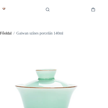
Skip
to
content
Shopping
cart
Főoldal
/
Gaiwan színes porcelán 140ml