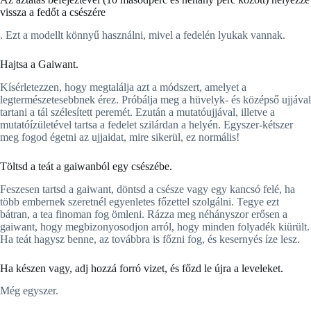
vissza a fedőt a csészére
. Ezt a modellt könnyű használni, mivel a fedelén lyukak vannak.
Hajtsa a Gaiwant.
Kísérletezzen, hogy megtalálja azt a módszert, amelyet a
legtermészetesebbnek érez. Próbálja meg a hüvelyk- és középső ujjával
tartani a tál szélesített peremét. Ezután a mutatóujjával, illetve a
mutatóízületével tartsa a fedelet szilárdan a helyén. Egyszer-kétszer
meg fogod égetni az ujjaidat, mire sikerül, ez normális!
Töltsd a teát a gaiwanból egy csészébe.
Feszesen tartsd a gaiwant, döntsd a csésze vagy egy kancsó felé, ha
több embernek szeretnél egyenletes főzettel szolgálni. Tegye ezt
bátran, a tea finoman fog ömleni. Rázza meg néhányszor erősen a
gaiwant, hogy megbizonyosodjon arról, hogy minden folyadék kiürült.
Ha teát hagysz benne, az továbbra is főzni fog, és kesernyés íze lesz.
Ha készen vagy, adj hozzá forró vizet, és főzd le újra a leveleket.
Még egyszer.