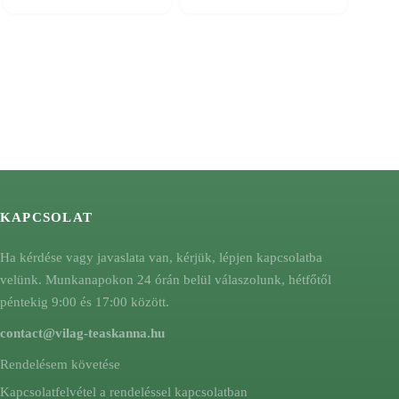
KAPCSOLAT
Ha kérdése vagy javaslata van, kérjük, lépjen kapcsolatba
velünk. Munkanapokon 24 órán belül válaszolunk, hétfőtől
péntekig 9:00 és 17:00 között.
contact@vilag-teaskanna.hu
Rendelésem követése
Kapcsolatfelvétel a rendeléssel kapcsolatban