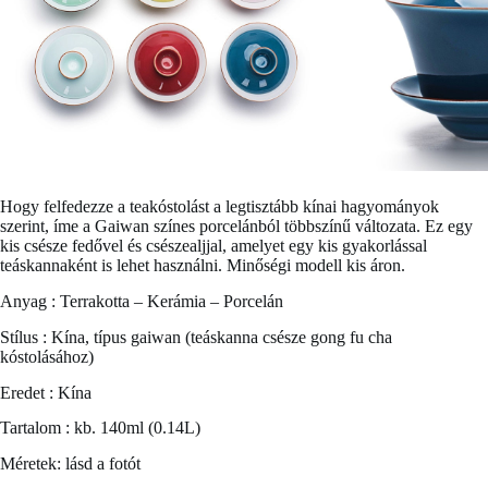
Hogy felfedezze a teakóstolást a legtisztább kínai hagyományok
szerint, íme a
Gaiwan színes porcelánból
többszínű változata. Ez egy
kis csésze fedővel és csészealjjal, amelyet egy kis gyakorlással
teáskannaként is lehet használni. Minőségi modell kis áron.
Anyag : Terrakotta – Kerámia – Porcelán
Stílus : Kína, típus gaiwan (teáskanna csésze gong fu cha
kóstolásához)
Eredet : Kína
Tartalom : kb. 140ml (0.14L)
Méretek: lásd a fotót