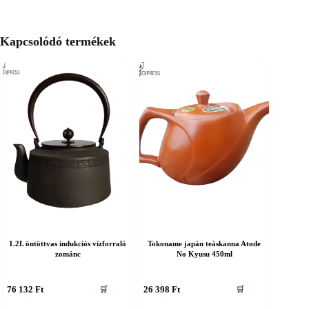
Kapcsolódó termékek
1.2L öntöttvas indukciós vízforraló
Tokoname japán teáskanna Atode
zománc
No Kyusu 450ml
76 132
Ft
26 398
Ft
🛒
🛒