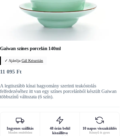
Gaiwan színes porcelán 140ml
✓ Ajánlja
Gál Krisztián
11 095
Ft
A legtisztább kínai hagyomány szerinti teakóstolás
felfedezéséhez itt van egy színes porcelánból készült Gaiwan
többszínű változata (6 szín).
Ingyenes szállítás
48 órán belül
10 napos visszaküldés
Minden rendeléshez
kiszállítva
Könnyű és gyors