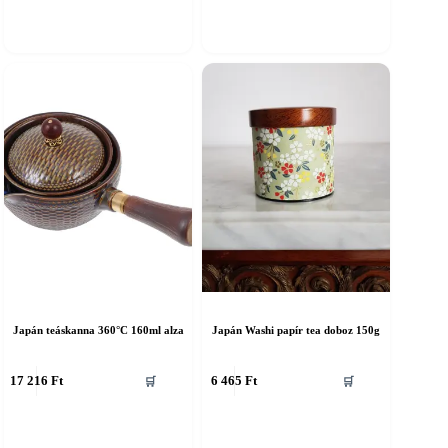
Japán teáskanna 360°C 160ml alza
Japán Washi papír tea doboz 150g
17 216
Ft
6 465
Ft
🛒
🛒