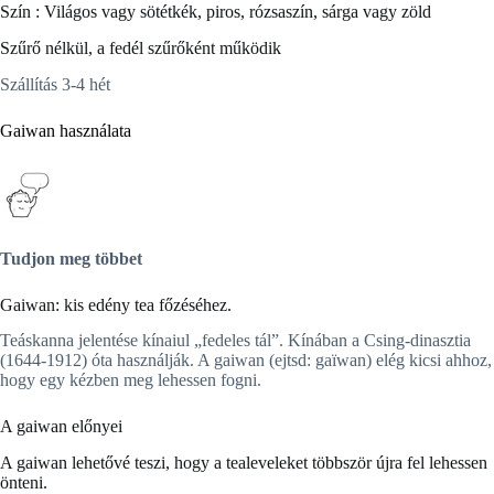
Szín : Világos vagy sötétkék, piros, rózsaszín, sárga vagy zöld
Szűrő nélkül, a fedél szűrőként működik
Szállítás 3-4 hét
Gaiwan használata
Tudjon meg többet
Gaiwan: kis edény tea főzéséhez.
Teáskanna jelentése kínaiul „fedeles tál”. Kínában a Csing-dinasztia
(1644-1912) óta használják. A gaiwan (ejtsd: gaïwan) elég kicsi ahhoz,
hogy egy kézben meg lehessen fogni.
A gaiwan előnyei
A gaiwan lehetővé teszi, hogy a tealeveleket többször újra fel lehessen
önteni.