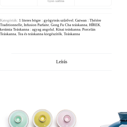
Gyors szállítás
Kategóriák:
1 literes bögre : gyógyteás szűrővel
,
Gaiwan : Théière
Traditionnelle, Infusion Parfaite
,
Gong Fu Cha teáskanna
,
HÍREK
,
kerámia Teáskanna : agyag angolul
,
Kínai teáskanna
,
Porcelán
Teáskanna
,
Tea és teáskanna kiegészítők
,
Teáskanna
Leírás