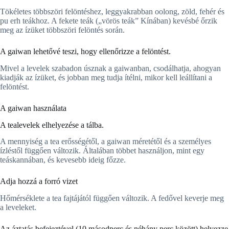
Tökéletes többszöri felöntéshez, leggyakrabban oolong, zöld, fehér és
pu erh teákhoz. A fekete teák („vörös teák” Kínában) kevésbé őrzik
meg az ízüket többszöri felöntés során.
A gaiwan lehetővé teszi, hogy ellenőrizze a felöntést.
Mivel a levelek szabadon úsznak a gaiwanban, csodálhatja, ahogyan
kiadják az ízüket, és jobban meg tudja ítélni, mikor kell leállítani a
felöntést.
A gaiwan használata
A tealevelek elhelyezése a tálba.
A mennyiség a tea erősségétől, a gaiwan méretétől és a személyes
ízléstől függően változik. Általában többet használjon, mint egy
teáskannában, és kevesebb ideig főzze.
Adja hozzá a forró vizet
Hőmérséklete a tea fajtájától függően változik. A fedővel keverje meg
a leveleket.
Az áztatás befejeztével (10 másodperc és néhány perc között) helyezze