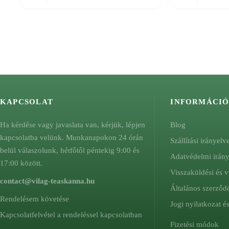
KAPCSOLAT
INFORMÁCI
Ha kérdése vagy javaslata van, kérjük, lépjen
Blog
kapcsolatba velünk. Munkanapokon 24 órán
Szállítási irányelv
belül válaszolunk, hétfőtől péntekig 9:00 és
Adatvédelmi irán
17:00 között.
Visszaküldési és v
contact@vilag-teaskanna.hu
Általános szerződé
Rendelésem követése
Jogi nyilatkozat 
Kapcsolatfelvétel a rendeléssel kapcsolatban
Fizetési módok