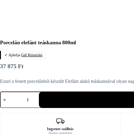
Porcelán elefánt teáskanna 800ml
✓ Ajánlja
Gál Krisztián
37 875
Ft
Ezzel a festett porcelánból készült Elefánt alakú teáskannával olyan na
Porcelán
elefánt
teáskanna
800ml
mennyiség
Ingyenes szállítás
Minden rendeléshez