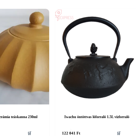
kerámia teáskanna 230ml
Iwachu öntöttvas lóforraló 1.5L vízforraló
🛒
122 041
Ft
🛒