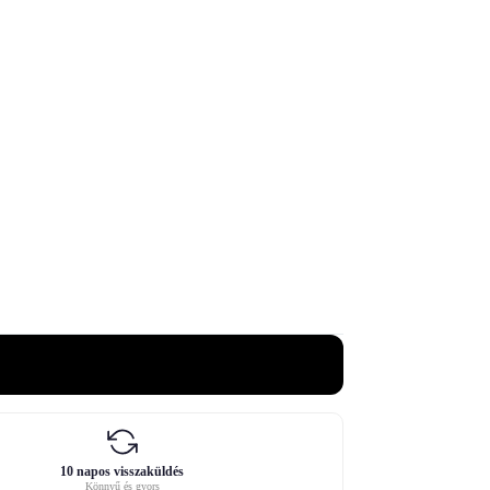
10 napos visszaküldés
Könnyű és gyors