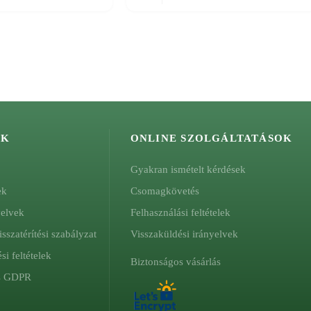
ÓK
ONLINE SZOLGÁLTATÁSOK
Gyakran ismételt kérdések
ek
Csomagkövetés
yelvek
Felhasználási feltételek
isszatérítési szabályzat
Visszaküldési irányelvek
si feltételek
Biztonságos vásárlás
és GDPR