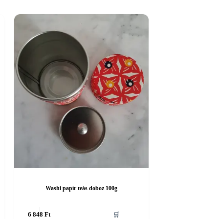
Washi papír teás doboz 100g
6 848
Ft
🛒