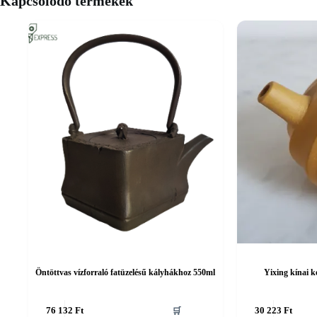
Kapcsolódó termékek
Öntöttvas vízforraló fatüzelésű kályhákhoz 550ml
Yixing kínai 
76 132
Ft
🛒
30 223
Ft