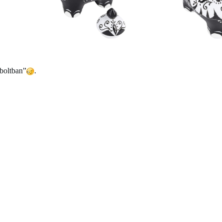
nboltban”
.