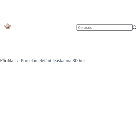
Skip
to
content
No
results
Főoldal
/
Porcelán elefánt teáskanna 800ml