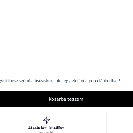
gyot fogsz szólni a teázáskor, mint egy elefánt a porcelánboltban!
Kosárba teszem
48 órán belül kiszállítva
Gyors szállítás