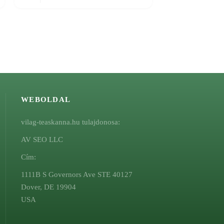
WEBOLDAL
vilag-teaskanna.hu tulajdonosa:
AV SEO LLC
Cím:
1111B S Governors Ave STE 40127
Dover, DE 19904
USA