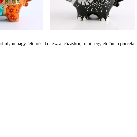
ól olyan nagy feltűnést keltesz a teázáskor, mint „egy elefánt a porcelá