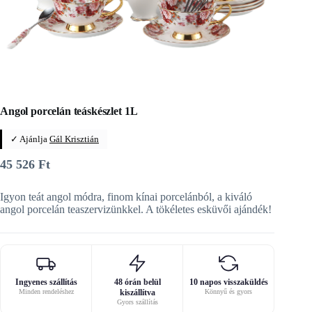
Angol porcelán teáskészlet 1L
✓ Ajánlja
Gál Krisztián
45 526
Ft
Igyon teát angol módra, finom kínai porcelánból, a kiváló
angol porcelán teaszervizünkkel. A tökéletes esküvői ajándék!
Ingyenes szállítás
48 órán belül
10 napos visszaküldés
Minden rendeléshez
kiszállítva
Könnyű és gyors
Gyors szállítás