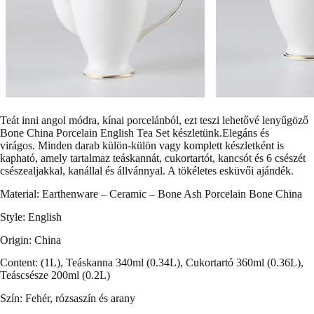
Teát inni angol módra, kínai porcelánból, ezt teszi lehetővé lenyűgöző
Bone China Porcelain English Tea Set
készletünk.Elegáns és
virágos. Minden darab külön-külön vagy komplett készletként is
kapható, amely tartalmaz teáskannát, cukortartót, kancsót és 6 csészét
csészealjakkal, kanállal és állvánnyal. A tökéletes esküvői ajándék.
Material: Earthenware – Ceramic – Bone Ash Porcelain Bone China
Style: English
Origin: China
Content: (1L), Teáskanna 340ml (0.34L), Cukortartó 360ml (0.36L),
Teáscsésze 200ml (0.2L)
Szín: Fehér, rózsaszín és arany