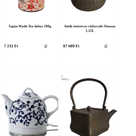
Japán Washi Tea doboz 200g
Antik öntöttvas vízforraló Oiseaux
1,35L
7 231
Ft
87 609
Ft
🛒
🛒