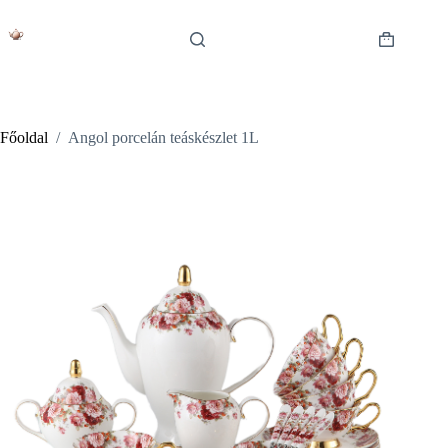
Skip
to
content
Shopping
cart
Főoldal
/
Angol porcelán teáskészlet 1L