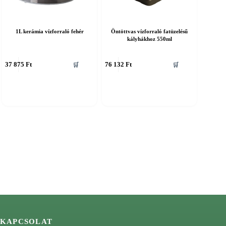
1L kerámia vízforraló fehér
Öntöttvas vízforraló fatüzelésű
kályhákhoz 550ml
37 875
Ft
76 132
Ft
🛒
🛒
KAPCSOLAT