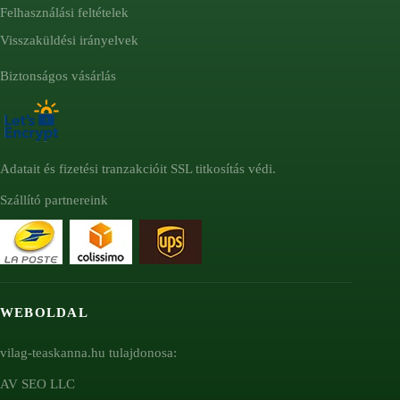
Felhasználási feltételek
Visszaküldési irányelvek
Biztonságos vásárlás
Adatait és fizetési tranzakcióit SSL titkosítás védi.
Szállító partnereink
WEBOLDAL
vilag-teaskanna.hu tulajdonosa:
AV SEO LLC