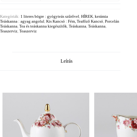
Kategóriák:
1 literes bögre : gyógyteás szűrővel
,
HÍREK
,
kerámia
Teáskanna : agyag angolul
,
Kis Kancsó : Fém, Teafőző Kancsó
,
Porcelán
Teáskanna
,
Tea és teáskanna kiegészítők
,
Teáskanna
,
Teáskanna
,
Teaszerviz
,
Teaszerviz
Leírás