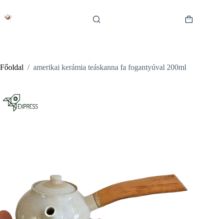
Skip
to
content
Shopping
cart
Főoldal
/
amerikai kerámia teáskanna fa fogantyúval 200ml