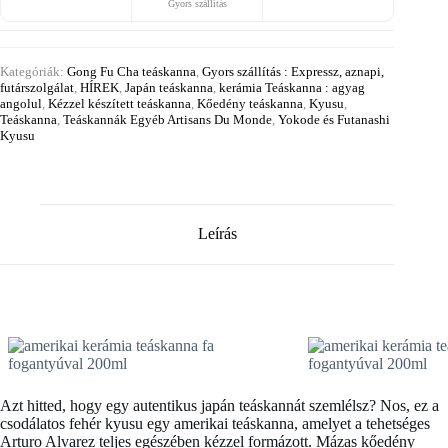
Gyors szállítás
Kategóriák:
Gong Fu Cha teáskanna
,
Gyors szállítás : Expressz, aznapi,
futárszolgálat
,
HÍREK
,
Japán teáskanna
,
kerámia Teáskanna : agyag
angolul
,
Kézzel készített teáskanna
,
Kőedény teáskanna
,
Kyusu
,
Teáskanna
,
Teáskannák Egyéb Artisans Du Monde
,
Yokode és Futanashi
Kyusu
Leírás
Azt hitted, hogy egy autentikus japán teáskannát szemlélsz? Nos, ez a
csodálatos fehér kyusu egy
amerikai teáskanna
, amelyet a tehetséges
Arturo Alvarez teljes egészében kézzel formázott. Mázas kőedény