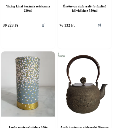
Yixing kínai kerámia teáskanna
Öntöttvas vízforraló fatüzelésű
230ml
kályhákhoz 550ml
30 223
Ft
76 132
Ft
🛒
🛒
Japán papír teásdoboz 200g
Antik öntöttvas vízforraló Oiseaux