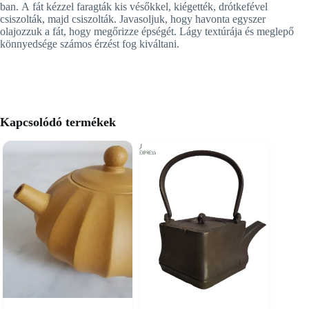
ban. A fát kézzel faragták kis vésőkkel, kiégették, drótkefével
csiszolták, majd csiszolták. Javasoljuk, hogy havonta egyszer
olajozzuk a fát, hogy megőrizze épségét. Lágy textúrája és meglepő
könnyedsége számos érzést fog kiváltani.
Kapcsolódó termékek