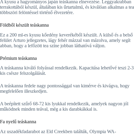
A kyusu a hagyományos japán teáskanna elnevezése. Leggyakrabban
terrakottából készül, általában kis űrtartalmú, és kiválóan alkalmas a tea
többszöri felöntéssel történő élvezetére.
Földből készült teáskanna
Ez a 200 ml-es kyusu kőedény keverékéből készült. A külső és a belső
felület Arturo jellegzetes, lágy fehér mázzal van mázolva, amely segít
abban, hogy a lefőzött tea színe jobban láthatóvá váljon.
Prémium teáskanna
A teáskanna kiváló folyással rendelkezik. Kapacitása lehetővé teszi 2-3
kis csésze felszolgálását.
A teáskanna fedele nagy pontossággal van kimérve és kivágva, hogy
megfelelően illeszkedjen.
A beépített szűrő 68-72 kis lyukkal rendelkezik, amelyek nagyon jól
működnek minden teával, még a kis darabkákkal is.
Fa nyelű teáskanna
Az uszadékfadarabot az Eld Creekben találták, Olympia WA-