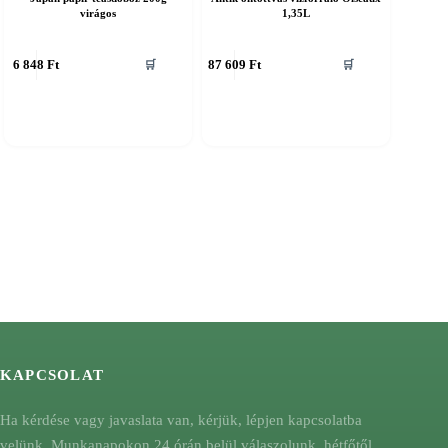
virágos
1,35L
6 848
Ft
87 609
Ft
🛒
🛒
KAPCSOLAT
Ha kérdése vagy javaslata van, kérjük, lépjen kapcsolatba
velünk. Munkanapokon 24 órán belül válaszolunk, hétfőtől