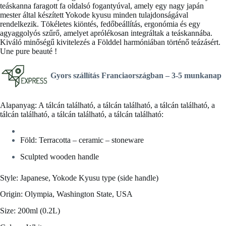
teáskanna faragott fa oldalsó fogantyúval, amely egy nagy japán
mester által készített Yokode kyusu minden tulajdonságával
rendelkezik. Tökéletes kiöntés, fedőbeállítás, ergonómia és egy
agyaggolyós szűrő, amelyet aprólékosan integráltak a teáskannába.
Kiváló minőségű kivitelezés a Földdel harmóniában történő teázásért.
Une pure beauté !
Gyors szállítás Franciaországban –
3-5 munkanap
Alapanyag: A tálcán található, a tálcán található, a tálcán található, a
tálcán található, a tálcán található, a tálcán található:
Föld: Terracotta – ceramic – stoneware
Sculpted wooden handle
Style: Japanese, Yokode Kyusu type (side handle)
Origin: Olympia, Washington State, USA
Size: 200ml (0.2L)